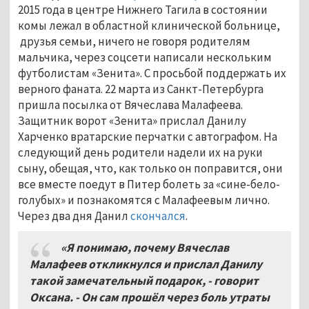
2015 года в центре Нижнего Тагила в состоянии
комы лежал в областной клинической больнице,
друзья семьи, ничего не говоря родителям
мальчика, через соцсети написали нескольким
футболистам «Зенита». С просьбой поддержать их
верного фаната. 22 марта из Санкт-Петербурга
пришла посылка от Вячеслава Малафеева.
Защитник ворот «Зенита» прислал Данилу
Харченко вратарские перчатки с автографом. На
следующий день родители надели их на руки
сыну, обещая, что, как только он поправится, они
все вместе поедут в Питер болеть за «сине-бело-
голубых» и познакомятся с Малафеевым лично.
Через два дня Данил
скончался
.
«Я понимаю, почему Вячеслав
Малафеев откликнулся и прислал Данилу
такой замечательный подарок, - говорит
Оксана. - Он сам прошёл через боль утраты