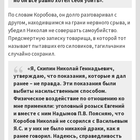
но он всё равно хотел себя убить».
По словам Коробова, он долго разговаривал с
другом, находившимся на грани нервного срыва, и
убедил Николая не совершать самоубийство.
Предсмертную записку товарища, в которой тот
называет пытавших его силовиков, тагильчанин
случайно сохранил.
«Я, Скипин Николай Геннадьевич,
утверждаю, что показания, которые я дал
ранее – не правда. Эти показания были
выбиты насильственным способом.
Физическое воздействие по отношению ко
мне применяли: уголовный розыск Евгений
и вместе с ним Надымов П.В. Поясняю, что
Коробов Николай не ссорился с Васильевым
Я.С. и у них не было никакой драки, как я
ранее говорил. Надеюсь, справедливость