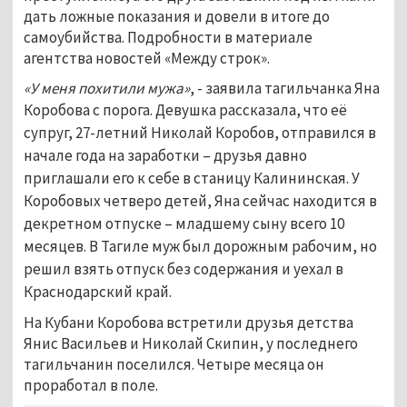
дать ложные показания и довели в итоге до
самоубийства. Подробности в материале
агентства новостей «Между строк».
«У меня похитили мужа»
, - заявила тагильчанка Яна
Коробова с порога.
Девушка рассказала, что её
супруг, 27-летний Николай Коробов, отправился в
начале года на заработки – друзья давно
приглашали его к себе в станицу Калининская. У
Коробовых четверо детей, Яна сейчас находится в
декретном отпуске – младшему сыну всего 10
месяцев. В Тагиле муж был дорожным рабочим, но
решил взять отпуск без содержания и уехал в
Краснодарский край.
На Кубани Коробова встретили друзья детства
Янис Васильев и Николай Скипин, у последнего
тагильчанин поселился. Четыре месяца он
проработал в поле.