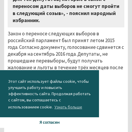
переносом даты выборов не смогут пройти
в следующий созыв», - пояснил народный
избранник.
Закон о переносе следующих выборов в
российский парламент был принят летом 2015
года. Согласно документу, голосование сдвинется с
декабря на сентябрь 2016 года. Депутаты, не
прошедшие перевыборы, будут получать
жалование и льготы в течение трёх месяцев после
выборов.
Этот сайт использует файлы cookie, чтобы
Агентство новостей «Между строк»
улучшить работу и повысить
эффективность сайта. Продолжая работать
...
с сайтом, вы соглашаетесь с
использованием cookie.
Узнать больше
Я согласен