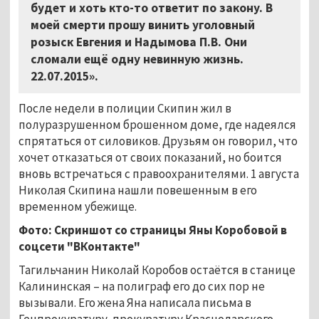
будет и хоть кто-то ответит по закону. В
моей смерти прошу винить уголовный
розыск Евгения и Надымова П.В. Они
сломали ещё одну невинную жизнь.
22.07.2015».
После недели в полиции Скипин жил в
полуразрушенном брошенном доме, где надеялся
спрятаться от силовиков. Друзьям он говорил, что
хочет отказаться от своих показаний, но боится
вновь встречаться с правоохранителями. 1 августа
Николая Скипина нашли повешенным в его
временном убежище.
Фото: Скриншот со страницы Яны Коробовой в
соцсети "ВКонтакте"
Тагильчанин Николай Коробов остаётся в станице
Калининская – на полиграф его до сих пор не
вызывали. Его жена Яна написала письма в
Генпрокуратуру, прокуратуру Краснодарского