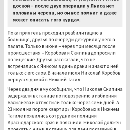
доской – после двух операций у Яниса нет
половины черепа, но он всё помнит и даже
может описать того курда».
Пока приятель проходил реабилитацию в
больнице, друзья по очереди дежурили у него в
палате. Только в июне – через три месяца после
происшествия – Коробова и Скипина допросили
полицеские. Друзья рассказали, что не
встречались с Янисом в день драки и знают о ней
только с его слов. В начале июля Николай Коробов
вернулся домой в Нижний Тагил.
Через два дня ему сообщили, что Николая Скипина
задержали в станице по подозрению в избиении
Васильева и отпустили только через семь дней. А
23 июля на пороге квартиры Коробовых в Нижнем
Тагиле появились сотрудники полиции
Краснодарского края и пояснили: Николай должен
проехать с ними в станицу для дачи показаний в