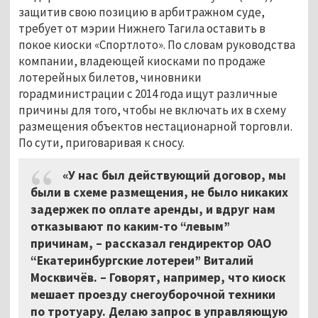
защитив свою позицию в арбитражном суде,
требует от мэрии Нижнего Тагила оставить в
покое киоски «Спортлото». По словам руководства
компании, владеющей киосками по продаже
лотерейных билетов, чиновники
горадминистрации с 2014 года ищут различные
причины для того, чтобы не включать их в схему
размещения объектов нестационарной торговли.
По сути, приговаривая к сносу.
«У нас был действующий договор, мы
были в схеме размещения, не было никаких
задержек по оплате аренды, и вдруг нам
отказывают по каким-то “левым”
причинам, – рассказал гендиректор ОАО
“Екатеринбургские лотереи” Виталий
Москвичёв.
–
Говорят, например, что киоск
мешает проезду снегоуборочной техники
по тротуару. Делаю запрос в управляющую