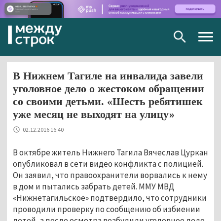
Togg
navig
В Нижнем Тагиле на инвалида завели
уголовное дело о жестоком обращении
со своими детьми. «Шесть ребятишек
уже месяц не выходят на улицу»
02.12.2016 16:40
В октябре житель Нижнего Тагила Вячеслав Цуркан
опубликовал в сети видео конфликта с полицией.
Он заявил, что правоохранители ворвались к нему
в дом и пытались забрать детей. ММУ МВД
«Нижнетагильское» подтвердило, что сотрудники
проводили проверку по сообщению об избиении
детей, а после осмотра возбудили уголовное дело