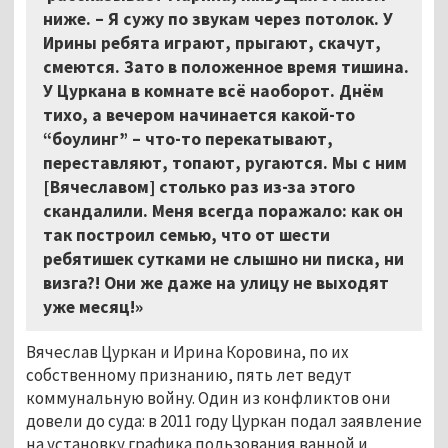
ниже. – Я сужу по звукам через потолок. У
Ирины ребята играют, прыгают, скачут,
смеются. Зато в положенное время тишина.
У Цуркана в комнате всё наоборот. Днём
тихо, а вечером начинается какой-то
“боулинг” – что-то перекатывают,
переставляют, топают, ругаются. Мы с ним
[Вячеславом] столько раз из-за этого
скандалили. Меня всегда поражало: как он
так построил семью, что от шести
ребятишек сутками не слышно ни писка, ни
визга?! Они же даже на улицу не выходят
уже месяц!»
Вячеслав Цуркан и Ирина Коровина, по их
собственному признанию, пять лет ведут
коммунальную войну. Один из конфликтов они
довели до суда: в 2011 году Цуркан подал заявление
на установку графика пользования ванной и