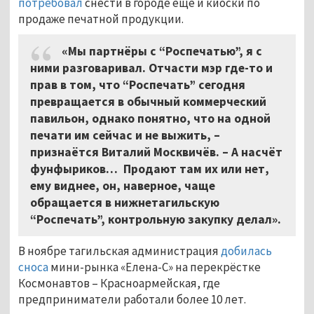
потребовал
снести в городе ещё и киоски по
продаже печатной продукции.
«Мы партнёры с “Роспечатью”, я с
ними разговаривал. Отчасти мэр где-то и
прав в том, что “Роспечать” сегодня
превращается в обычный коммерческий
павильон, однако понятно, что на одной
печати им сейчас и не выжить, –
признаётся Виталий Москвичёв. – А насчёт
фунфыриков… Продают там их или нет,
ему виднее, он, наверное, чаще
обращается в нижнетагильскую
“Роспечать”, контрольную закупку делал».
В ноябре тагильская администрация
добилась
сноса
мини-рынка «Елена-С» на перекрёстке
Космонавтов – Красноармейская, где
предприниматели работали более 10 лет.