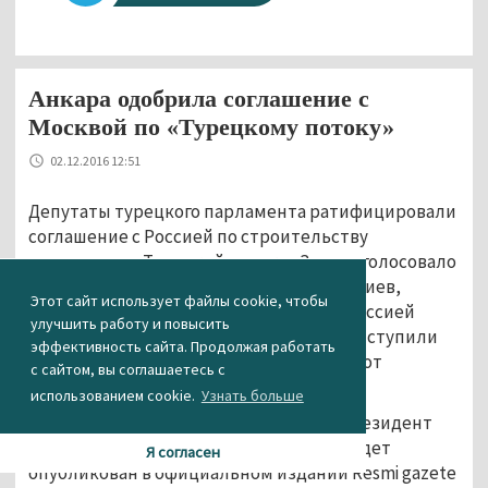
Анкара одобрила соглашение с
Москвой по «Турецкому потоку»
02.12.2016 12:51
Депутаты турецкого парламента ратифицировали
соглашение с Россией по строительству
газопровода «Турецкий поток». «За» проголосовало
абсолютное большинство парламентариев,
Этот сайт использует файлы cookie, чтобы
сообщает РИА Новости. Соглашение с Россией
улучшить работу и повысить
поддержали 210 депутатов из 223-х, 7 выступили
эффективность сайта. Продолжая работать
против ратификации и 6 воздержались от
с сайтом, вы соглашаетесь с
голосования.
использованием cookie.
Узнать больше
Теперь документ должен подписать президент
Турции Тайип Эрдоган, после чего он будет
Я согласен
опубликован в официальном издании Resmi gazete