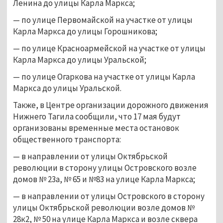
Ленина до улицы Карла Маркса;
— по улице Первомайской на участке от улицы 
Карла Маркса до улицы Горошникова;
— по улице Красноармейской на участке от улицы 
Карла Маркса до улицы Уральской;
— по улице Огаркова на участке от улицы Карла 
Маркса до улицы Уральской.
Также, в Центре организации дорожного движения 
Нижнего Тагила сообщили, что 17 мая будут 
организованы временные места остановок 
общественного транспорта:
— в направлении от улицы Октябрьской 
революции в сторону улицы Островского возле 
домов № 23а, № 65 и №83 на улице Карла Маркса;
— в направлении от улицы Островского в сторону 
улицы Октябрьской революции возле домов № 
28к2, № 50 на улице Карла Маркса и возле сквера 