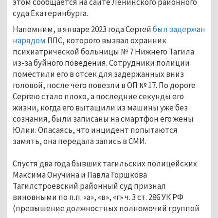
этом сообщается на сайте Ленинского районного 
суда Екатеринбурга.
Напомним, в январе 2023 года С
ергей 
был задержан 
нарядом
 ППС, которого вызвал охранник 
психиатрической больницы № 7 Нижнего Тагила 
из-за буйного поведения. Сотрудники полиции 
поместили его в отсек для задержанных вниз 
головой, после чего повезли в ОП № 17. По дороге 
Сергею стало плохо, а последние секунды его 
жизни, когда его вытащили из машины уже без 
сознания, были записаны на смартфон его жены 
Юлии. Опасаясь, что инцидент попытаются 
замять, она передала запись в СМИ.
Спустя два года бывших тагильских полицейских 
Максима Онучина и Павла Горшкова 
Тагилстроевский районный суд признал 
виновными по п.п. «а», «в», «г» ч. 3 ст. 286 УК РФ 
(превышение должностных полномочий группой 