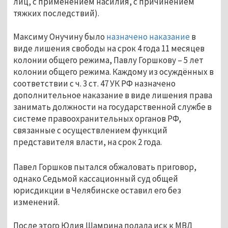
лиц, с применением насилия, с причинением 
тяжких последствий).  
Максиму Онучину было
 назначено наказание
 в 
виде лишения свободы на срок 4 года 11 месяцев 
колонии общего режима, Павлу Горшкову – 5 лет 
колонии общего режима. Каждому из осуждённых в 
соответствии с ч. 3 ст. 47 УК РФ назначено 
дополнительное наказание в виде лишения права 
занимать должности на государственной службе в 
системе правоохранительных органов РФ, 
связанные с осуществлением функций 
представителя власти, на срок 2 года.
Павел Горшков пытался обжаловать приговор, 
однако 
Седьмой кассационный суд общей 
юрисдикции в Челябинске оставил его без 
изменений.
После этого Юлия Шамрина подала иск к МВД 