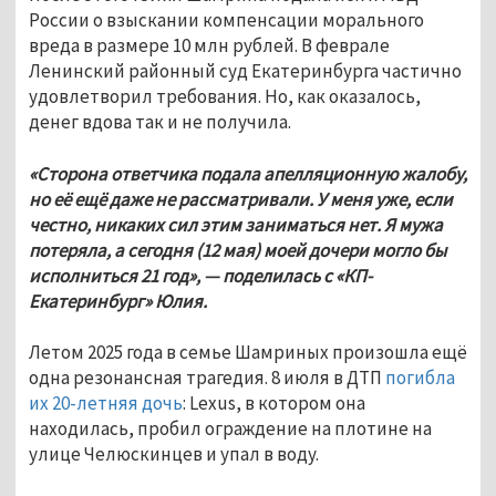
России о взыскании компенсации морального 
вреда в размере 10 млн рублей. В феврале 
Ленинский районный суд Екатеринбурга частично 
удовлетворил требования. Но, как оказалось, 
денег вдова так и не получила.
«Сторона ответчика подала апелляционную жалобу, 
но её ещё даже не рассматривали. У меня уже, если 
честно, никаких сил этим заниматься нет. Я мужа 
потеряла, а сегодня (12 мая) моей дочери могло бы 
исполниться 21 год», — поделилась с «КП-
Екатеринбург» Юлия.
Летом 2025 года 
в семье Шамриных произошла ещё 
одна резонансная трагедия. 8 июля в ДТП 
погибла 
их 20-летняя дочь
: Lexus, в котором она 
находилась, пробил ограждение на плотине на 
улице Челюскинцев и упал в воду. 