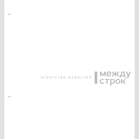
...
...