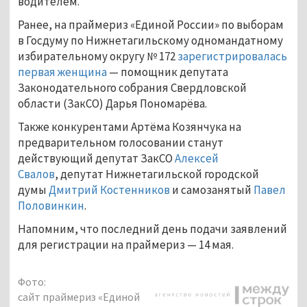
водителем.
Ранее, на праймериз «Единой России» по выборам
в Госдуму по Нижнетагильскому одномандатному
избирательному округу № 172
зарегистрировалась
первая женщина
— помощник депутата
Законодательного собрания Свердловской
области (ЗакСО) Дарья Пономарёва.
Также конкурентами Артёма Козянчука на
предварительном голосовании станут
действующий депутат ЗакСО
Алексей
Свалов
, депутат Нижнетагильской городской
думы
Дмитрий Костенников
и самозанятый
Павел
Половинкин
.
Напомним, что последний день подачи заявлений
для регистрации на праймериз — 14 мая.
Фото:
сайт праймериз «Единой