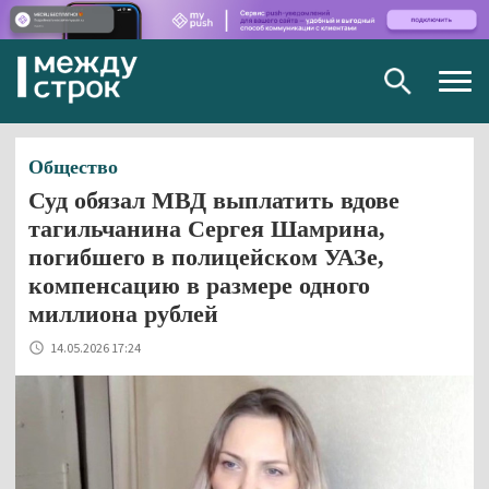
Togg
navig
Общество
Суд обязал МВД выплатить вдове
тагильчанина Сергея Шамрина,
погибшего в полицейском УАЗе,
компенсацию в размере одного
миллиона рублей
14.05.2026 17:24