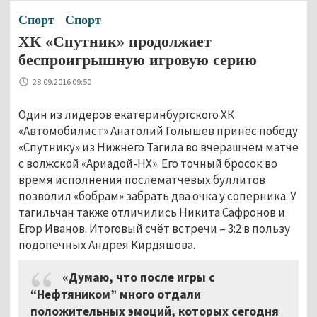
Спорт
Спорт
ХК «Спутник» продолжает
беспроигрышную игровую серию
28.09.2016 09:50
Один из лидеров екатеринбургского ХК
«Автомобилист» Анатолий Голышев принёс победу
«Спутнику» из Нижнего Тагила во вчерашнем матче
с волжской «Ариадой-НХ». Его точный бросок во
время исполнения послематчевых буллитов
позволил «бобрам» забрать два очка у соперника. У
тагильчан также отличились Никита Сафронов и
Егор Иванов. Итоговый счёт встречи
–
3:2 в пользу
подопечных Андрея Кирдяшова.
«Думаю, что после игры с
“Нефтяником” много отдали
положительных эмоций, которых сегодня