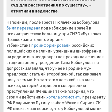
суд для рассмотрения по существу», –
отметили в ведомстве.
Напомним, после ареста Гюльчехра Бобокулова
была переведена
под наблюдение врачей в
психиатрическую больницу при СИЗО «Бутырка».
Правоохранительные органы
Узбекистана
проинформировали
российских
полицейских о наличии у женщины шизофрении,
на родине она неоднократно проходила лечение в
стационарном учреждении. Сама Бобокулова на
допросах заявляла, что у неё на родине муж
предложил стать ей второй женой, так как завёл
новую семью. Из-за этого у неё якобы начался
психоз, который и привёл к совершению
преступления. Женщина также говорила, что
своими действиями
хотела отомстить
президенту
РФ Владимиру Путину за «бомбёжки в Сирии». СК
РФ высказывал версию, что у Бобокуловой могли