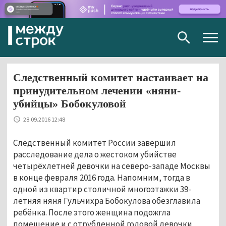
Togg
navig
Следственный комитет настаивает на
принудительном лечении «няни-
убийцы» Бобокуловой
28.09.2016 12:48
Следственный комитет России завершил
расследование дела о жестоком убийстве
четырёхлетней девочки на северо-западе Москвы
в конце февраля 2016 года. Напомним, тогда в
одной из квартир столичной многоэтажки 39-
летняя няня Гульчихра Бобокулова обезглавила
ребёнка. После этого женщина подожгла
помещение и с отрубленной головой девочки