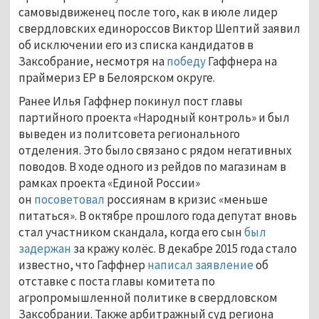
самовыдвиженец после того, как в июле лидер
свердловских единороссов Виктор Шептий заявил
об исключении его из списка кандидатов в
Заксобрание, несмотря на
победу
Гаффнера на
праймериз ЕР в Белоярском округе.
Ранее Илья Гаффнер покинул пост главы
партийного проекта «Народный контроль» и был
выведен из политсовета регионального
отделения. Это было связано с рядом негативных
поводов. В ходе одного из рейдов по магазинам в
рамках проекта «Единой России»
он
посоветовал
россиянам в кризис «меньше
питаться». В октябре прошлого года депутат вновь
стал участником скандала, когда его сын
был
задержан
за кражу колёс. В декабре 2015 года стало
известно, что Гаффнер
написал заявление
об
отставке с поста главы комитета по
агропромышленной политике в свердловском
Заксобрании. Также арбитражный суд региона