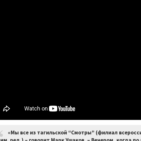
«Мы все из тагильской “Смотры” (филиал всеросс
им. ред.) – говорит Марк Ушаков. – Вечером, когда по