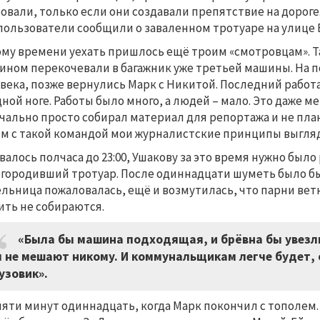
овали, только если они создавали препятствие на дороге.
пользователи сообщили о заваленном тротуаре на улице 
ому времени уехать пришлось ещё троим «смотровцам». Т
ином перекочевали в багажник уже третьей машины. На п
века, позже вернулись Марк с Никитой. Последний работа
дной ноге. Работы было много, а людей – мало. Это даже 
чально просто собирал материал для репортажа и не пла
м с такой командой мои журналистские принципы выгляд
валось полчаса до 23:00, Ушакову за это время нужно был
городивший тротуар. После одиннадцати шуметь было бы 
льница пожаловалась, ещё и возмутилась, что парни ветк
ить не собираются.
«Была бы машина подходящая, и брёвна бы увезли,
 не мешают никому. И коммунальщикам легче будет, 
узовик».
пяти минут одиннадцать, когда Марк покончил с тополем. 