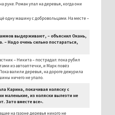
а руке. Роман упал на деревья, когда они
ещё одну машину с добровольцами. На месте –
раммов выдерживают, – объяснил Окань,
. – Надо очень сильно постараться,
астник – Никита – пострадал: пока рубил
нтами из автоаптечки, и Марк повёз
Пока валили деревья, на дороге дежурила
шины ничего не упало.
зала Карина, покачивая коляску с
ни маленькие, из коляски вылезти не
. Зато вместе все».
ащие на газоне деревья никого не