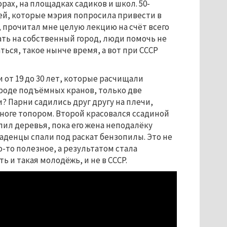
рах, на площадках садиков и школ. 50-
й, которые мэрия попросила привести в
прочитал мне целую лекцию на счёт всего
ать на собственный город, люди помочь не
аться, такое нынче время, а вот при СССР
и от 19 до 30 лет, которые расчищали
роде подъёмных кранов, только две
? Парни садились друг другу на плечи,
ноге топором. Второй красовался ссадиной
лил деревья, пока его жена неподалёку
ладенцы спали под раскат бензопилы. Это не
-то полезное, а результатом стала
ь и такая молодёжь, и не в СССР.