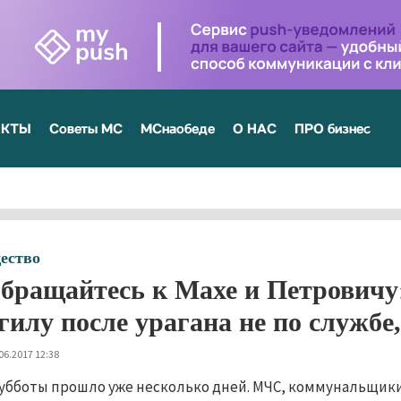
ЕКТЫ
Советы МС
МСнаобеде
О НАС
ПРО бизнес
ество
бращайтесь к Махе и Петровичу
гилу после урагана не по службе,
06.2017 12:38
субботы прошло уже несколько дней. МЧС, коммунальщик