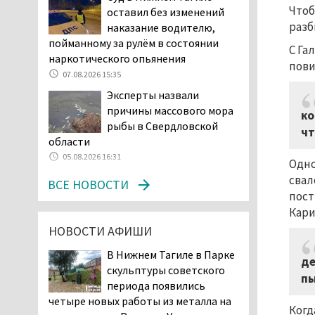
возбудила административное дело в
Чтоб
оставил без изменений
отношении «Водоканала-НТ» из-за
разб
наказание водителю,
отсутствия холодной воды
пойманному за рулём в состоянии
С Га
06.08.2026 15:42
наркотического опьянения
пови
Двое детей пострадали
07.08.2026 15:35
при сходе трамвая с
Эксперты назвали
рельсов в Нижнем Тагиле
причины массового мора
ко
06.08.2026 14:25
рыбы в Свердловской
чт
Правительство РФ
области
разрешило производство
05.08.2026 16:31
Одно
и продажу бензина класса
свал
«Евро-2», в котором содержание
ВСЕ НОВОСТИ
пост
серы в 10 раз выше, чем в топливе
Кари
«Евро-5». Это опасно для здоровья и
повышает износ автомобиля
НОВОСТИ АФИШИ
06.08.2026 13:53
В Нижнем Тагиле в Парке
де
В Детской городской
скульптуры советского
пы
больнице № 3 Нижнего
периода появились
Тагила опровергли
четыре новых работы из металла на
Когд
обвинения родителей, которые