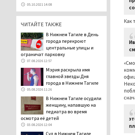
пр
уголовное дело о
05.10.2021 14:08
со
мошенничестве при
строительстве ИЖС в Нижнем
Как 
Тагиле
ЧИТАЙТЕ ТАКЖЕ
07.08.2026 11:47
В Нижнем Тагиле в День
Екатеринбург подвергся
города перекроют
Ив
атаке БПЛА, восемь из
центральные улицы и
см
них были сбиты, три
ограничат парковку
упали на крышу логистического
07.08.2026 12:57
«Смо
центра
комм
Мэрия раскрыла имя
07.08.2026 11:28
главной звезды Дня
офиц
Тагильские спасатели
города в Нижнем Тагиле
Неко
помогли заблудившемуся
05.08.2026 11:26
побл
в лесу мужчине найти
снач
В Нижнем Тагиле осудили
дорогу домой
женщину, напавшую на
06.08.2026 16:28
педиатра во время
Прокуратура
осмотра её детей
эт
Дзержинского района
03.08.2026 12:04
пл
Нижнего Тагила
Суд в Нижнем Тагиле