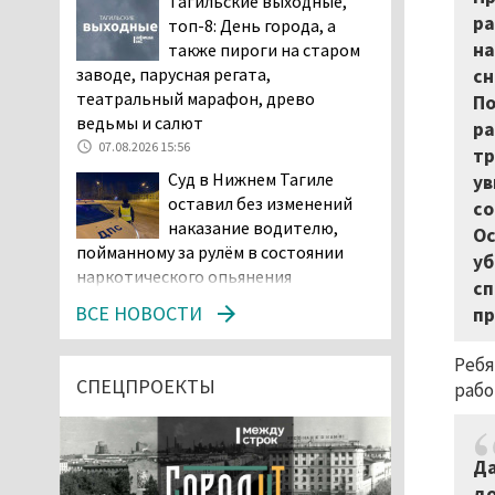
Тагильские выходные,
ра
топ-8: День города, а
на
также пироги на старом
заводе, парусная регата,
сн
театральный марафон, древо
По
ведьмы и салют
ра
07.08.2026 15:56
тр
Суд в Нижнем Тагиле
ув
оставил без изменений
со
наказание водителю,
Ос
пойманному за рулём в состоянии
уб
наркотического опьянения
сп
07.08.2026 15:35
ВСЕ НОВОСТИ
пр
Пять человек погибли в
ДТП под Екатеринбургом
Ребя
СПЕЦПРОЕКТЫ
рабо
07.08.2026 14:24
Тагильские спасатели
проникли в квартиру
Да
через балкон, чтобы
до