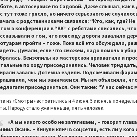
боте, в автосервисе по Садовой. Даже слышал, как в
с тут тоже трясло, но ничего серьёзного не случилос
ачала с родственниками связался: “Кто, как, где? Н
том в конференции в “ВК” с ребятами списались, что 
ссказывали о том, что повсюду дороги завалило дер
отуарам пройти – тоже. Пока всё это обсуждали, реш
идеть. Думали, если что сможем, надо помочь в убор
бралась. Бензопилы из мастерской прихватили и прос
тальные по ходу присоединялись. Человек тридцать, 
ирали завалы. Дотемна ездили. Подсвечивали фарам
рашивала, чем мы занимаемся. Мы им объясняли, что
едлагали присоединиться. Они такие: “У нас сейчас 
та из «Смотры» встретились и 4 июня. 5 июня, в понедел
ты. Народу стало уже меньше, пять человек.
«А мы никого особо не затягиваем, – говорит гла
ниил Окань. – Кинули клич в соцсетях, есть ли у ког
бровольческая акция. Кто хочет и может помочь, прис