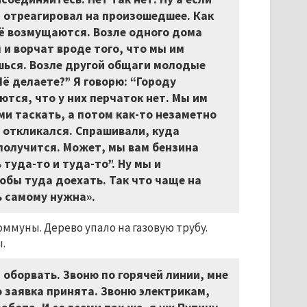
од отреагировал на произошедшее. Как
щё возмущаются. Возле одного дома
и ворчат вроде того, что мы им
шься. Возле другой общаги молодые
ё делаете?” Я говорю: “Городу
тся, что у них перчаток нет. Мы им
ми таскать, а потом как-то незаметно
 откликался. Спрашивали, куда
 получится. Может, мы вам бензина
туда-то и туда-то”. Ну мы и
тобы туда доехать. Так что чаще на
ь самому нужна».
ммуны. Дерево упало на газовую трубу.
.
 оборвать. Зв
оню по горячей линии, мне
 заявка принята. Звоню электрикам,