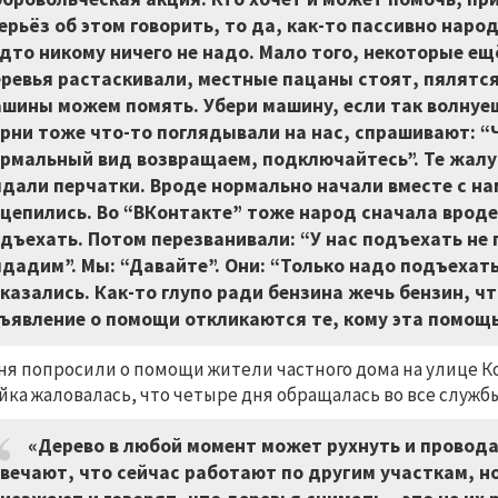
ерьёз об этом говорить, то да, как-то пассивно нар
дто никому ничего не надо. Мало того, некоторые е
ревья растаскивали, местные пацаны стоят, пялятся 
шины можем помять. Убери машину, если так волнуе
рни тоже что-то поглядывали на нас, спрашивают: “Ч
рмальный вид возвращаем, подключайтесь”. Те жалую
дали перчатки. Вроде нормально начали вместе с на
цепились. Во “ВКонтакте” тоже народ сначала вроде
дъехать. Потом перезванивали: “У нас подъехать не
дадим”. Мы: “Давайте”. Они: “Только надо подъехать 
казались. Как-то глупо ради бензина жечь бензин, ч
ъявление о помощи откликаются те, кому эта помощ
ня попросили о помощи жители частного дома на улице Ко
йка жаловалась, что четыре дня обращалась во все службы
«Дерево в любой момент может рухнуть и провода
вечают, что сейчас работают по другим участкам, но