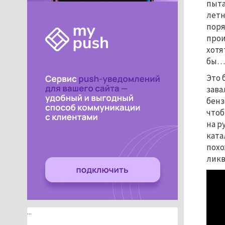
пыта
летн
поря
прои
хотя
бы
Это 
зава
бенз
чтоб
на р
ката
похо
ликв
...