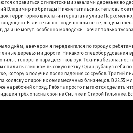
ются справиться с гигантскими завалами деревьев во дво
ий Владимир из бригады Нижнетагильских тепловых сете
док территорию школы-интерната на улице Пархоменко, 
сходящего. Если тезисно: люди пошли не те, людям плев
т, да и не могут, особенно молодёжь – хочет только тусов
…
было днём, а вечером я передвигался по городу с ребятам
ленные деревьями дороги. Никакого спецоборудования в
опилы, топоры и пара десятков рук. Техника безопасности
ы спилить слишком высокую ветку. Один рубанул себя по 
уке, которую получил после падения со срубов. Третий пи
ла коляску с парой их семимесячных близнецов. В 22:55 м
же на рабочий отряд. Ребята просто пытаются сделать что
идация трёх опасных зон на Смычке и Старой Гальянке. Ест