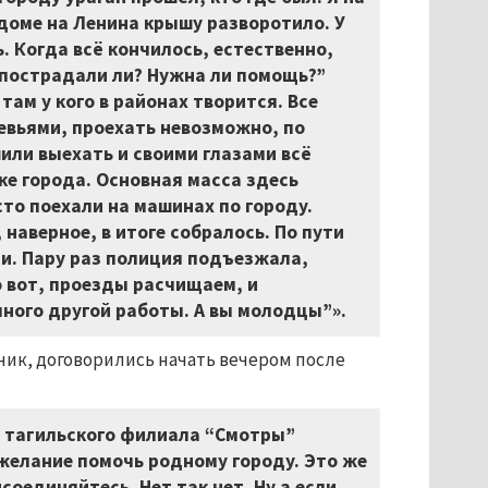
 доме на Ленина крышу разворотило. У
ь. Когда всё кончилось, естественно,
е пострадали ли? Нужна ли помощь?”
там у кого в районах творится. Все
евьями, проехать невозможно, по
или выехать и своими глазами всё
ке города. Основная масса здесь
то поехали на машинах по городу.
наверное, в итоге собралось. По пути
и. Пару раз полиция подъезжала,
 вот, проезды расчищаем, и
много другой работы. А вы молодцы”».
ьник, договорились начать вечером после
ва тагильского филиала “Смотры”
о желание помочь родному городу. Это же
оединяйтесь. Нет так нет. Ну а если