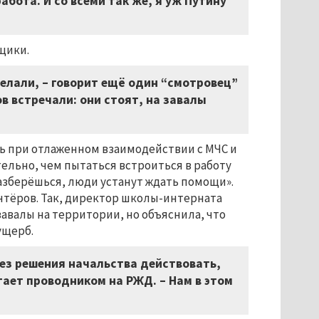
работа. И со всеми так же, я уж Путину
щики.
делали,
–
говорит ещё один “смотровец”
в встречали: они стоят, на завалы
ть при отлаженном взаимодействии с МЧС и
льно, чем пытаться встроиться в работу
разберёшься, люди устанут ждать помощи».
нтёров. Так, директор школы-интерната
авалы на территории, но объяснила, что
ущерб.
без решения начальства действовать,
тает проводником на РЖД. – Нам в этом