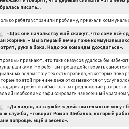
иезжают и говорят, что деревья снимать
–
это не их 
бралась писать».
только ребята устранили проблему, приехали коммуналь
«Щас они начальству ещё скажут, что сами всё с
ан Жорник. – Мы в первый вечер тоже коммунальщико
отрят, руки в бока. Надо же команды дождаться».
тровцы» признают, что таких казусов удалось бы избежа
унальщиками. Но ребятам проще действовать самостояте
иальных ведомств: у тех есть правила, «в которых пока 
торые по этой причине даже отказываются от услуг воло
агодарила ребят из «Смотры» за предложение разгрести з
ала ей необходимо зафиксировать нанесённый ураганом 
«Да ладно, на службе ж действительно не могут 
о ж служба, – говорит Роман Шибалов, который рабо
ане попроще. Ещё и весело».