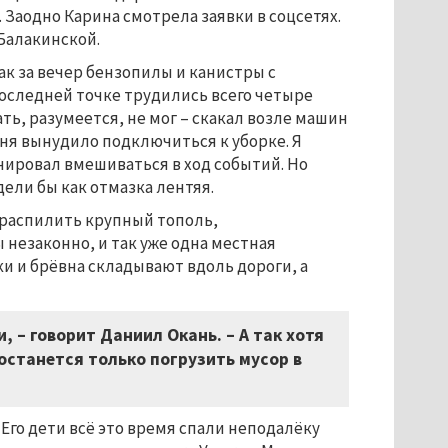
 Заодно Карина смотрела заявки в соцсетях.
Балакинской.
ак за вечер бензопилы и канистры с
оследней точке трудились всего четыре
ть, разумеется, не мог – скакал возле машин
меня вынудило подключиться к уборке. Я
нировал вмешиваться в ход событий. Но
ели бы как отмазка лентяя.
о распилить крупный тополь,
незаконно, и так уже одна местная
и и брёвна складывают вдоль дороги, а
 – говорит Даниил Окань. – А так хотя
останется только погрузить мусор в
Его дети всё это время спали неподалёку