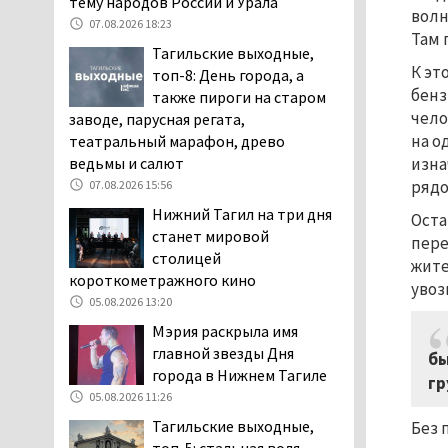
тему народов России и Урала
волн
заявили, что их дочь в палате
07.08.2026 18:23
Там 
покусала бельевая вошь
Тагильские выходные,
06.08.2026 13:02
К эт
топ-8: День города, а
В Нижнем Тагиле на три
бенз
также пироги на старом
дня запретят
чело
заводе, парусная регата,
электросамокаты
на о
театральный марафон, древо
06.08.2026 11:41
изна
ведьмы и салют
«Я уверен, это бельевая
рядо
07.08.2026 15:56
вошь». Родители 10-
Нижний Тагил на три дня
Оста
летней девочки
станет мировой
пере
пожаловались на кровососущих
столицей
жите
паразитов, которые искусали их
короткометражного кино
увоз
ребёнка в детской больнице
05.08.2026 13:20
Нижнего Тагила
Мэрия раскрыла имя
05.08.2026 17:59
главной звезды Дня
бы
Директора уральского
города в Нижнем Тагиле
гр
предприятия по
05.08.2026 11:26
производству дронов
Тагильские выходные,
Без 
«Упырь» подорвали в автомобиле