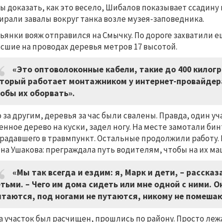
ы доказать, как это весело, Шибалов показывает ссадину н
ирали завалы вокруг танка возле музея-заповедника.
льянки вояж отправился на Смычку. По дороге захватили 
сшие на проводах деревья метров 17 высотой.
«Это оптоволоконные кабели, такие до 400 килог
торый работает монтажником у интернет-провайдера
обы их оборвать».
 за другим, деревья за час были свалены. Правда, один уч
енное дерево на куски, задел ногу. На месте замотали би
радавшего в травмпункт. Остальные продолжили работу. 
на Ушакова: преграждала путь водителям, чтобы на их ма
«Мы так всегда и ездим: я, Марк и дети, – расска
тьми. – Чего им дома сидеть или мне одной с ними. О
таются, под ногами не путаются, никому не помешают
а участок был расчищен, прошлись по району. Просто леж