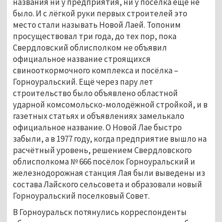
названия ни у предприятия, ни у посёлка ещё не 
было. И с лёгкой руки первых строителей это 
место стали называть Новой Лаей. Топоним 
просуществовал три года, до тех пор, пока 
Свердловский облисполком не объявил 
официальное название строящихся 
свинооткормочного комплекса и посёлка – 
Горноуральский. Ещё через пару лет 
строительство было объявлено областной 
ударной комсомольско-молодёжной стройкой, и в 
газетных статьях и объявлениях замелькало 
официальное название. О Новой Лае быстро 
забыли, а в 1977 году, когда предприятие вышло на 
расчётный уровень, решением Свердловского 
облисполкома № 666 посёлок Горноуральский и 
железнодорожная станция Лая были выведены из 
состава Лайского сельсовета и образовали новый 
Горноуральский поселковый Совет. 
В Горноуральск потянулись корреспонденты 