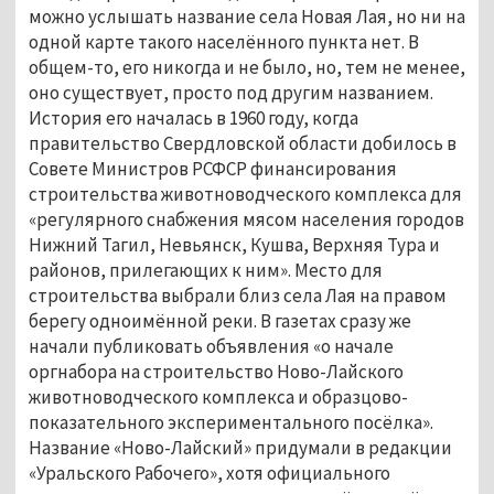
можно услышать название села Новая Лая, но ни на 
одной карте такого населённого пункта нет. В 
общем-то, его никогда и не было, но, тем не менее, 
оно существует, просто под другим названием. 
История его началась в 1960 году, когда 
правительство Свердловской области добилось в 
Совете Министров РСФСР финансирования 
строительства животноводческого комплекса для 
«регулярного снабжения мясом населения городов 
Нижний Тагил, Невьянск, Кушва, Верхняя Тура и 
районов, прилегающих к ним». Место для 
строительства выбрали близ села Лая на правом 
берегу одноимённой реки. В газетах сразу же 
начали публиковать объявления «о начале 
оргнабора на строительство Ново-Лайского 
животноводческого комплекса и образцово-
показательного экспериментального посёлка». 
Название «Ново-Лайский» придумали в редакции 
«Уральского Рабочего», хотя официального 