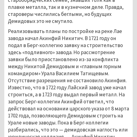
плавке металла, так и в кузнечном деле. Правда, 
староверы числились беглыми, но будущих 
Демидовых это не смутило.
Реализовывать планы по постройке на реке Лае 
завода начал Акинфий Никитич. В 1721 году он 
подал в Берг-коллегию заявку на строительство 
здесь «подливного» завода. Но рассмотрение 
заявки было приостановлено из-за конфликта 
между Никитой Демидовым и «главным горным 
командиром» Урала Василием Татищевым. 
Отсутствие разрешения не состановило Акинфия. 
Известно, что в 1722 году Лайский завод уже начал 
строиться, а в 1723 году выдал первый металл. На 
запрос Берг-коллегии Акинфий ответил, что 
действовал на основании царского указа от 8 марта 
1702 года, позволяющего Демидовым строить на 
Урале новые заводы. Пока в Берг-коллегии 
разбирались, что это — демидовская наглость или 
юридическая коллизия, — Акинфий Никитич 