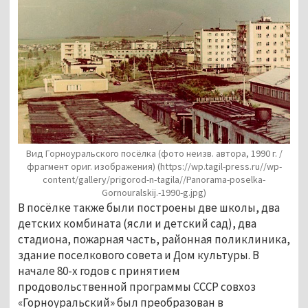
Вид Горноуральского посёлка (фото неизв. автора, 1990 г. /
фрагмент ориг. изображения)
(https://wp.tagil-press.ru//wp-
content/gallery/prigorod-n-tagila//Panorama-poselka-
Gornouralskij.-1990-g.jpg)
В посёлке также были построены две школы, два 
детских комбината (ясли и детский сад), два 
стадиона, пожарная часть, районная поликлиника, 
здание поселкового совета и Дом культуры. В 
начале 80-х годов с принятием 
продовольственной программы СССР совхоз 
«Горноуральский» был преобразован в 