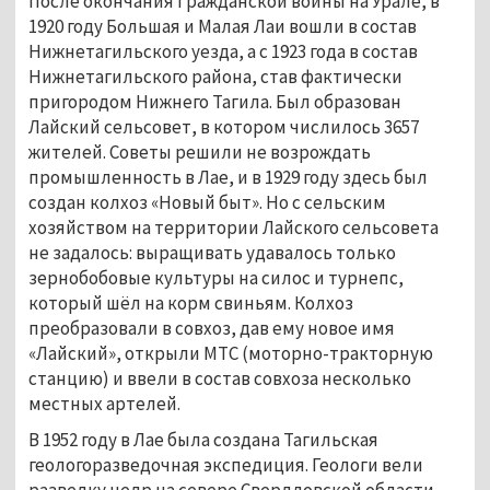
После окончания Гражданской войны на Урале, в 
1920 году Большая и Малая Лаи вошли в состав 
Нижнетагильского уезда, а с 1923 года в состав 
Нижнетагильского района, став фактически 
пригородом Нижнего Тагила. Был образован 
Лайский сельсовет, в котором числилось 3657 
жителей. Советы решили не возрождать 
промышленность в Лае, и в 1929 году здесь был 
создан колхоз «Новый быт». Но с сельским 
хозяйством на территории Лайского сельсовета 
не задалось: выращивать удавалось только 
зернобобовые культуры на силос и турнепс, 
который шёл на корм свиньям. Колхоз 
преобразовали в совхоз, дав ему новое имя 
«Лайский», открыли МТС (моторно-тракторную 
станцию) и ввели в состав совхоза несколько 
местных артелей.
В 1952 году в Лае была создана Тагильская 
геологоразведочная экспедиция. Геологи вели 
разведку недр на севере Свердловской области, 