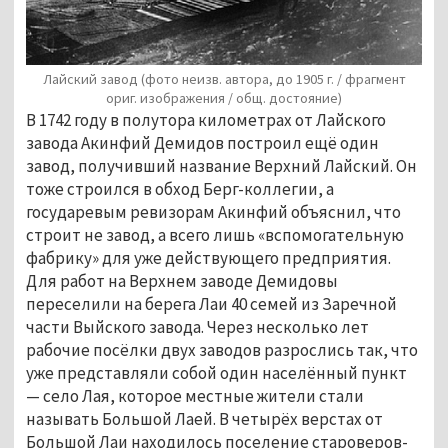
Лайский завод (фото неизв. автора, до 1905 г. / фрагмент
ориг. изображения / общ. достояние)
В 1742 году в полутора километрах от Лайского 
завода Акинфий Демидов построил ещё один 
завод, получивший название Верхний Лайский. Он 
тоже строился в обход Берг-коллегии, а 
государевым ревизорам Акинфий объяснил, что 
строит не завод, а всего лишь «вспомогательную 
фабрику» для уже действующего предприятия. 
Для работ на Верхнем заводе Демидовы 
переселили на берега Лаи 40 семей из Заречной 
части Выйского завода. Через несколько лет 
рабочие посёлки двух заводов разрослись так, что 
уже представляли собой один населённый пункт 
— село Лая, которое местные жители стали 
называть Большой Лаей. В четырёх верстах от 
Большой Лаи находилось поселение староверов-