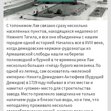
С топонимом Лая связано сразу несколько 
населённых пунктов, находящихся недалеко от 
Нижнего Тагила, и все они объединены с нашим 
городом одной историей. Началось всё в XVIII веке, 
когда демидовские кержаки-рудознатцы из 
Армашевской слободы нашли на берегах 
полноводной и бурной в те времена реки Лаи 
несколько больших «гнёзд» бурого железняка. По 
одной из легенд, сам основатель «железной 
империи» Никита Демидович Антюфеев (будущий 
Демидов) в 1719 году побывал в этих местах и 
наметил «угожее» место для строительства 
завода. Место привлекло заводчика не только 
наличием руды и близостью воды, но и тем, что 
неподалёку проживало несколько 
старообрядческих семей, знавших толк как в 