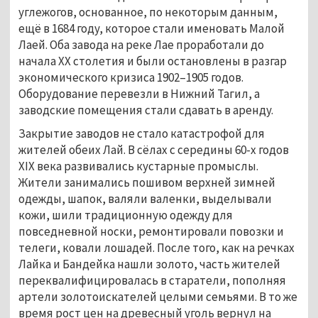
углежогов, основанное, по некоторым данным, 
ещё в 1684 году, которое стали именовать Малой 
Лаей. Оба завода на реке Лае проработали до 
начала ХХ столетия и были остановлены в разгар 
экономического кризиса 1902–1905 годов. 
Оборудование перевезли в Нижний Тагил, а 
заводские помещения стали сдавать в аренду.
Закрытие заводов не стало катастрофой для 
жителей обеих Лай. В сёлах с середины 60-х годов 
XIX века развивались кустарные промыслы. 
Жители занимались пошивом верхней зимней 
одежды, шапок, валяли валенки, выделывали 
кожи, шили традиционную одежду для 
повседневной носки, ремонтировали повозки и 
телеги, ковали лошадей. После того, как на речках 
Лайка и Бандейка нашли золото, часть жителей 
переквалифицировалась в старатели, пополняя 
артели золотоискателей целыми семьями. В то же 
время рост цен на древесный уголь вернул на 