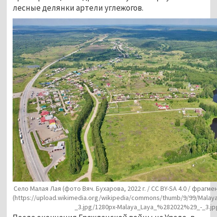
лесные делянки артели углежогов. 
Село Малая Лая (фото Вяч. Бухарова, 2022 г. / CC BY-SA 4.0 / фрагм
(https://upload.wikimedia.org/wikipedia/commons/thumb/9/99/Mal
_3.jpg/1280px-Malaya_Laya_%282022%29_-_3.jp