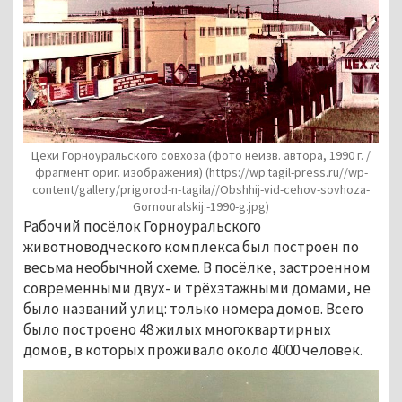
Цехи Горноуральского совхоза (фото неизв. автора, 1990 г. /
фрагмент ориг. изображения)
(https://wp.tagil-press.ru//wp-
content/gallery/prigorod-n-tagila//Obshhij-vid-cehov-sovhoza-
Gornouralskij.-1990-g.jpg)
Рабочий посёлок Горноуральского 
животноводческого комплекса был построен по 
весьма необычной схеме. В посёлке, застроенном 
современными двух- и трёхэтажными домами, не 
было названий улиц: только номера домов. Всего 
было построено 48 жилых многоквартирных 
домов, в которых проживало около 4000 человек.