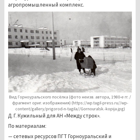
агропромышленный комплекс. 
Вид Горноуральского посёлка (фото неизв. автора, 1980-е гг. /
фрагмент ориг. изображения)
(https://wp.tagil-press.ru//wp-
content/gallery/prigorod-n-tagila//Gornouralsk.-kopija.jpg)
Д. Г. Кужильный для АН «Между строк».
По материалам:
— сетевых ресурсов ПГТ Горноуральский и 