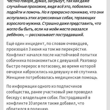
Честно говоря, думал, загрызут, так как даже 
случайные прохожие, видя всё это, побоялись 
подойти и помочь. Но я прекрасно понимаю, что они 
испугались этих агрессивных собак, терзающих 
взрослого мужика. Страшно даже представить, что 
могло бы быть, если на моём месте оказался 
ребёнок», — рассказывает пострадавший. 
Ещё один инцидент, по словам очевидцев, 
произошёл 3 июня на том же перекрёстке. 
Конфликт начался после настойчивой попытки 
собачника познакомиться с девушкой. Разговор 
быстро перерос в потасовку, во время которой 
овчарки набросились на девушку и её спутника. 
Женщине потребовалась медицинская помощь.
По информации одного из подписчиков 
сообщества, ранее участковый уже проводил 
беседу с владельцем собак. Пострадавший в 
конфликте 10 апреля также добавил, что 
обратился в полицию. 