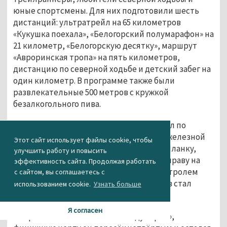
юные спортсмены. Для них подготовили шесть 
дистанций: ультратрейл на 65 километров 
«Кукушка поехала», «Белогорский полумарафон» на 
21 километр, «Белогорскую десятку», маршрут 
«Авроринская тропа» на пять километров, 
дистанцию по северной ходьбе и детский забег на 
один километр. В программе также были 
развлекательные 500 метров с кружкой 
безалкогольного пива. 
19 смельчаков заявились на ультратрейл по 
маршруту Демидовской узкоколейной железной 
Этот сайт использует файлы cookie, чтобы
дороги. Спортсмены преодолели реки Яланку, 
улучшить работу и повысить
Канаву и Чауж, а также совершили переправу на 
эффективность сайта. Продолжая работать
пакрафтах через Межевую Утку под контролем 
с сайтом, вы соглашаетесь с
волонтёров. Одним из таких смельчаков стал 
использованием cookie.
Узнать больше
тагильчанин Евгений Ковтунов. 
Я согласен
Как рассказал
Евгений 
АН «Между строк»
, 