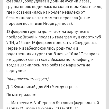
февраля, оборудовав в долине Ауспии лабаз,
группа вновь поднялась на склон горы Холатчахль,
где и остановилась на ночлег недалеко от
безымянного на тот момент перевала (ныне
перевал носит имя Игоря Дятлова).
12 февраля группа должна была вернуться в
посёлок Вижай и послать телеграмму в спортклуб
УПИ, а 15 или 16 февраля приехать в Свердловск.
Первыми забеспокоились родители и
родственники туристов. В ночь с 16 на 17 февраля
им удалось связаться с Вижаем по телефону, и
тогда выяснилось, что ребята с маршрута не
вернулись.
(продолжение следует)
Д. Г. Кужильный для АН «Между строк».
По материалам:
— Матвеева А. А. «Перевал Дятлова» (журнальный
вариант) , журнал «Урал», 2000 – 2001 гг.