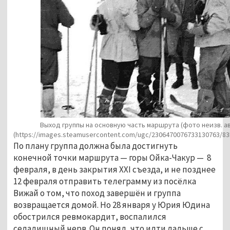
Выход группы на основную часть маршрута (фото неизв. а
(https://images.steamusercontent.com/ugc/2306470076733130763/
По плану группа должна была достигнуть
конечной точки маршрута — горы Ойка-Чакур — 8
февраля, в день закрытия XXI съезда, и не позднее
12 февраля отправить телеграмму из посёлка
Вижай о том, что поход завершён и группа
возвращается домой. Но 28 января у Юрия Юдина
обострился ревмокардит, воспалился
седалищный нерв. Он понял, что идти дальше с