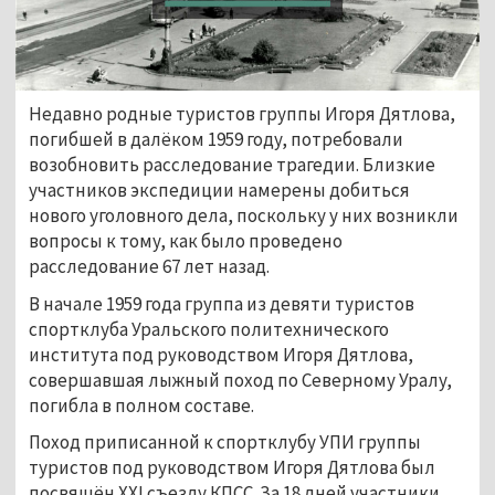
Недавно родные туристов группы Игоря Дятлова,
погибшей в далёком 1959 году, потребовали
возобновить расследование трагедии. Близкие
участников экспедиции намерены добиться
нового уголовного дела, поскольку у них возникли
вопросы к тому, как было проведено
расследование 67 лет назад.
В начале 1959 года группа из девяти туристов
спортклуба Уральского политехнического
института под руководством Игоря Дятлова,
совершавшая лыжный поход по Северному Уралу,
погибла в полном составе.
Поход приписанной к спортклубу УПИ группы
туристов под руководством Игоря Дятлова был
посвящён XXI съезду КПСС. За 18 дней участники