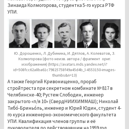
Зинаида Колмогорова, студентка 5-го курса РТФ
УПИ.
Ю. Дорошенко, Л. Дубинина, И. Дятлов, А. Колеватов, З.
Колмогорова
(фото неизв. автора / фрагмент ориг.
изображения)
(https://avatars.mds.yandex.net/i?
id=508fcc62a8ba61c79825758f49a45d4b_l-4553150-images-
thumbs&n=13)
А также Георгий Кривонищенко, прораб
стройтреста при секретном комбинате № 817 в
Челябинске-40; Рустем Слободин, инженер
закрытого «п/я 10» (СвердНИИХИММАШ); Николай
Тибо́-Бриньо́ль, инженер и Юрий Юдин, студент 4-
го курса инженерно-экономического факультета
УПИ. Квалификация членов группы и её
руководителя по действовавшим на 1959 год