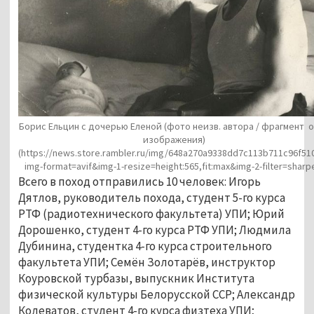
Борис Ельцин с дочерью Еленой (фото неизв. автора / фрагмент о
изображения)
(https://news.store.rambler.ru/img/648a270a9338dd7c113b711c96f51
img-format=avif&img-1-resize=height:565,fit:max&img-2-filter=sharp
Всего в поход отправились 10 человек: Игорь
Дятлов, руководитель похода, студент 5-го курса
РТФ (радиотехнического факультета) УПИ; Юрий
Дорошенко, студент 4-го курса РТФ УПИ; Людмила
Дубинина, студентка 4-го курса строительного
факультета УПИ; Семён Золотарёв, инструктор
Коуровской турбазы, выпускник Института
физической культуры Белорусской ССР; Александр
Колеватов, студент 4-го курса физтеха УПИ;