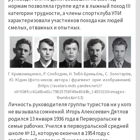
нормам позволяла группе идти в лыжный поход III
категории трудности, а члены спортклуба УПИ
характеризовали участников похода как людей
смелых, отважных и опытных.
Г. Кривонищенко, Р. Слободин, Н. Тибо́-Бриньо́ль, С. Золотарёв,
Ю. Юдин
(фото неизв. автора / фрагмент ориг. изображения)
(https://avatars.mds.yandex.net/i?
id=508fcc62a8ba61c79825758f49a45d4b_l-4553150-images-
thumbs&n=13)
Личность руководителя группы туристов ни у кого
не вызывала сомнений. Игорь Алексеевич Дятлов
родился 13 января 1936 года в Первоуральске в
семье рабочих. Учился в первоуральской средней
школе № 12, которую окончил в 1954 году с