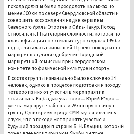
похода должны были преодолеть на лыжах не
менее 300 км по северу Свердловской области и
совершить восхождения на две вершины
Северного Урала: Отортен и Ойка-Чакур. Поход
относился к III категории сложности, которая по
классификации спортивных турпоходов в 1950-е
годы, считалась наивысшей. Проект похода и его
маршрут получили одобрение Городской
маршрутной комиссии при Свердловском
комитете по физической культуре и спорту.
В состав группы изначально было включено 14
человек, однако в процессе подготовки к походу
четверо из них от участия в мероприятии
отказались. Ещё один участник — Юрий Юдин —
уже на маршруте заболел и 28 января покинул
группу. Одно время в ряде СМИ муссировались
слухи, что в походе мог принять участие и
будущий президент страны Б. Н. Ельцин, который
тоже увлекался туризмом. Якобы он тоже