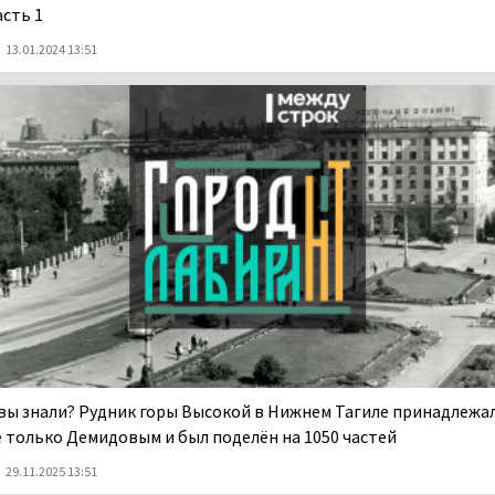
асть 1
13.01.2024 13:51
 вы знали? Рудник горы Высокой в Нижнем Тагиле принадлежа
е только Демидовым и был поделён на 1050 частей
29.11.2025 13:51