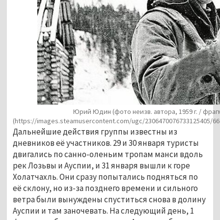
Юрий Юдин (фото неизв. автора, 1959 г. / фра
(https://images.steamusercontent.com/ugc/2306470076733125405/6
Дальнейшие действия группы известны из
дневников её участников. 29 и 30 января туристы
двигались по санно-оленьим тропам манси вдоль
рек Лозьвы и Ауспии, и 31 января вышли к горе
Холатчахль. Они сразу попытались подняться по
её склону, но из-за позднего времени и сильного
ветра были вынуждены спуститься снова в долину
Ауспии и там заночевать. На следующий день, 1