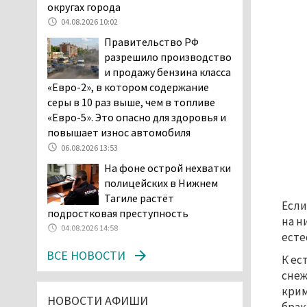
Двое детей пострадали
округах города
при сходе трамвая с
04.08.2026 10:02
рельсов в Нижнем Тагиле
Правительство РФ
06.08.2026 14:25
разрешило производство
Правительство РФ
и продажу бензина класса
разрешило производство
«Евро-2», в котором содержание
и продажу бензина класса
серы в 10 раз выше, чем в топливе
«Евро-2», в котором содержание
«Евро-5». Это опасно для здоровья и
серы в 10 раз выше, чем в топливе
повышает износ автомобиля
«Евро-5». Это опасно для здоровья и
06.08.2026 13:53
повышает износ автомобиля
На фоне острой нехватки
06.08.2026 13:53
полицейских в Нижнем
В Детской городской
Тагиле растёт
Если
больнице № 3 Нижнего
подростковая преступность
на н
Тагила опровергли
04.08.2026 14:58
есте
обвинения родителей, которые
ВСЕ НОВОСТИ
заявили, что их дочь в палате
К ес
покусала бельевая вошь
снеж
06.08.2026 13:02
крим
НОВОСТИ АФИШИ
В Нижнем Тагиле на три