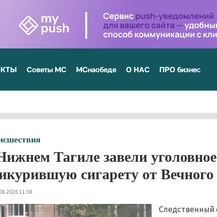
ЕКТЫ
Советы МС
МСнаобеде
О НАС
ПРО бизнес
исшествия
Нижнем Тагиле завели уголовное
икурившую сигарету от Вечного
06.2026 11:38
Следственный 