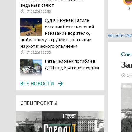
ведьмы и салют
0
07.08.2026 15:56
Суд в Нижнем Тагиле
оставил без изменений
наказание водителю,
Новости СМ
пойманному за рулём в состоянии
наркотического опьянения
07.08.2026 15:35
Спе
Пять человек погибли в
За
ДТП под Екатеринбургом
14.
07.08.2026 14:24
ВСЕ НОВОСТИ
Тагильские спасатели
проникли в квартиру
через балкон, чтобы
СПЕЦПРОЕКТЫ
помочь пенсионерке
07.08.2026 14:20
В Красноуральске хитрый
водитель BMW ездил с