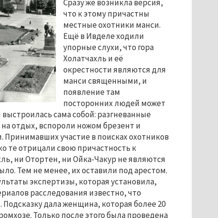
Сразу же возникла версия,
что к этому причастны
местные охотники манси.
Ещё в Ивделе ходили
упорные слухи, что гора
Холатчахль и её
окрестности являются для
манси священными, и
появление там
посторонних людей может
я выстроилась сама собой: разгневанные
е на отдых, вспороли ножом брезент и
и. Принимавших участие в поисках охотников
ко те отрицали свою причастность к
ль, ни Отортен, ни Ойка-Чакур не являются
ыло. Тем не менее, их оставили под арестом.
ультаты экспертизы, которая установила,
ериалов расследования известно, что
 Подсказку дала женщина, которая более 20
ромхозе. Только после этого была проведена