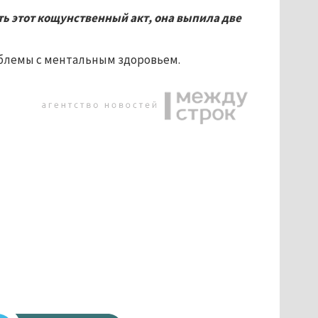
ить этот кощунственный акт, она выпила две
облемы с ментальным здоровьем.