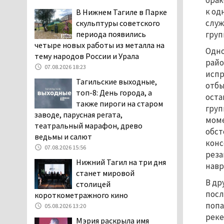
брак
дня запретят
к од
В Нижнем Тагиле в Парке
электросамокаты
служ
скульптуры советского
06.08.2026 11:41
периода появились
груп
четыре новых работы из металла на
«Я уверен, это бельевая
Одно
тему народов России и Урала
вошь». Родители 10-
райо
летней девочки
07.08.2026 18:23
испр
пожаловались на кровососущих
Тагильские выходные,
отбы
паразитов, которые искусали их
топ-8: День города, а
оста
ребёнка в детской больнице
также пироги на старом
груп
Нижнего Тагила
заводе, парусная регата,
моме
05.08.2026 17:59
театральный марафон, древо
обст
ведьмы и салют
Директора уральского
конс
предприятия по
07.08.2026 15:56
реза
производству дронов
Нижний Тагил на три дня
навр
«Упырь» подорвали в автомобиле
станет мировой
под Екатеринбургом
В др
столицей
05.08.2026 17:05
посл
короткометражного кино
попа
Эксперты назвали
05.08.2026 13:20
реке
причины массового мора
Мэрия раскрыла имя