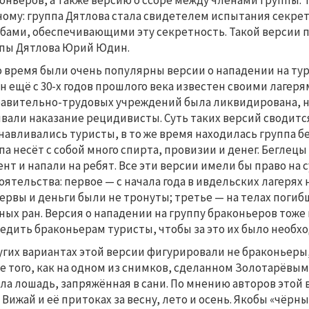
оньеров, а также версию о ссоре между членами группы.
ному: группа Дятлова стала свидетелем испытания секре
бами, обеспечивающими эту секретность. Такой версии
пы Дятлова Юрий Юдин.
 время были очень популярны версии о нападении на ту
н ещё с 30-х годов прошлого века известен своими лагерям
авительно-трудовых учреждений была ликвидирована, но 
вали наказание рецидивисты. Суть таких версий сводится 
навливались туристы, в то же время находилась группа бе
па несёт с собой много спирта, провизии и денег. Бегле
нт и напали на ребят. Все эти версии имели бы право на 
оятельства: первое — с начала года в ивдельских лагерях 
ервы и деньги были не тронуты; третье — на телах погиб
ных ран. Версия о нападении на группу браконьеров тоже
едить браконьерам туристы, чтобы за это их было необх
угих вариантах этой версии фигурировали не браконьеры,
е того, как на одном из снимков, сделанном Золотарёвым
ла лошадь, запряжённая в сани. По мнению авторов этой 
 Вижай и её притоках за весну, лето и осень. Якобы «чёрн