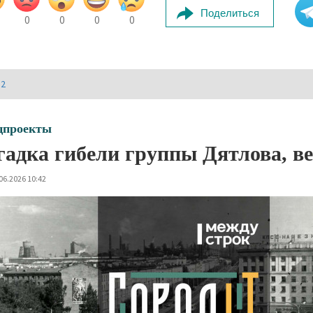
Поделиться
0
0
0
0
И2
цпроекты
гадка гибели группы Дятлова, ве
06.2026 10:42