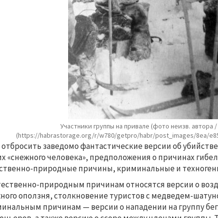
Участники группы на привале (фото неизв. автора 
(https://habrastorage.org/r/w780/getpro/habr/post_images/8ea/e8
 отбросить заведомо фантастические версии об убийств
их «снежного человека», предположения о причинах гибе
ственно-природные причины, криминальные и техноге
тественно-природным причинам относятся версии о возд
ного оползня, столкновение туристов с медведем-шатуно
инальным причинам — версии о нападении на группу бе