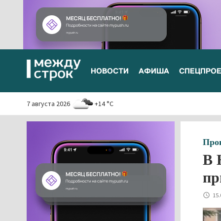
НОВОСТИ
АФИША
СПЕЦПРО
7 августа 2026
+14 °C
Про
В 
пр
15.