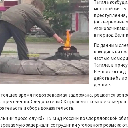
Тагила возбуди
местной жител
преступления, п
(осквернение 
увековечивающ
в период Вели
По данным след
находясь на по
частью мемори
Тагиле, в прис
Вечного огня дл
действие было
деяние.
стоящее время подозреваемая задержана, решается вопр
 пресечения. Следователи СК проводят комплекс меропр
оятельств и сбора доказательств.
льник пресс-службы ГУ МВД России по Свердловской обл
зреваемую задержали сотрудники уголовного розыска отд