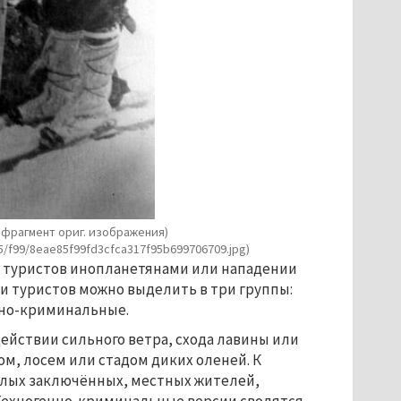
/ фрагмент ориг. изображения)
5/f99/8eae85f99fd3cfca317f95b699706709.jpg)
е туристов инопланетянами или нападении
ли туристов можно выделить в три группы:
нно-криминальные.
ействии сильного ветра, схода лавины или
м, лосем или стадом диких оленей. К
глых заключённых, местных жителей,