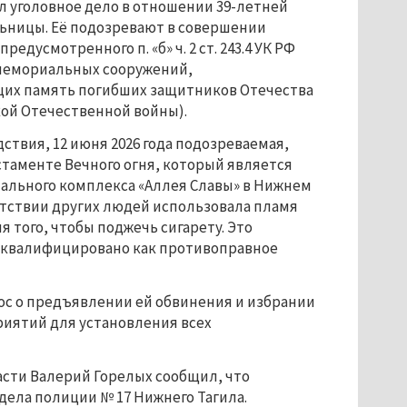
л уголовное дело в отношении 39-летней
ьницы. Её подозревают в совершении
редусмотренного п. «б» ч. 2 ст. 243.4 УК РФ
мемориальных сооружений,
их память погибших защитников Отечества
кой Отечественной войны).
ствия, 12 июня 2026 года подозреваемая,
стаменте Вечного огня, который является
ального комплекса «Аллея Славы» в Нижнем
утствии других людей использовала пламя
я того, чтобы поджечь сигарету. Это
 квалифицировано как противоправное
ос о предъявлении ей обвинения и избрании
иятий для установления всех
асти Валерий Горелых сообщил, что
ела полиции № 17 Нижнего Тагила.