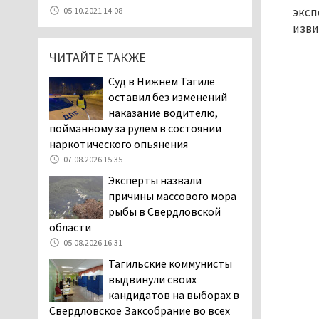
07.08.2026 11:47
эксп
05.10.2021 14:08
Екатеринбург подвергся
изви
атаке БПЛА, восемь из
ЧИТАЙТЕ ТАКЖЕ
них были сбиты, три
упали на крышу логистического
Суд в Нижнем Тагиле
центра
оставил без изменений
07.08.2026 11:28
наказание водителю,
Тагильские спасатели
пойманному за рулём в состоянии
помогли заблудившемуся
наркотического опьянения
в лесу мужчине найти
07.08.2026 15:35
дорогу домой
Эксперты назвали
06.08.2026 16:28
причины массового мора
Прокуратура
рыбы в Свердловской
Дзержинского района
области
Нижнего Тагила
05.08.2026 16:31
возбудила административное дело в
Тагильские коммунисты
отношении «Водоканала-НТ» из-за
выдвинули своих
отсутствия холодной воды
кандидатов на выборах в
06.08.2026 15:42
Свердловское Заксобрание во всех