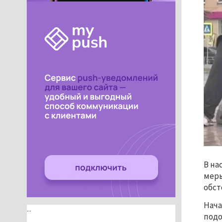
В на
меры
обст
Нача
...
подо