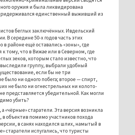
 Техногенно-криминальные версии сводятся
тного оружия и была ликвидирована
 придерживался единственный выживший из
ристов беглых заключённых. Ивдельский
и. В середине 50-х годов часть этих
в районе ещё оставались «зоны», где
к тому, что в Вижае или в Северном, где
глых зеков, которым стало известно, что
цы выследили группу, выбрали удобный
существование, если бы не три
не было ни одного побега; второе — спирт,
ших не было ни огнестрельных ни колото-
 не представляется убедительной. Как могли
одимо убить?
 а «чёрные» старатели. Эта версия возникла
, в объектив помимо участников похода
версии, в санях находился шлих, намытый в
ые» старатели испугались, что туристы