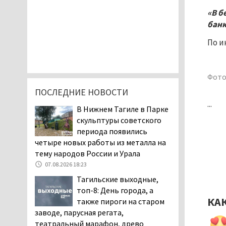
«В б
банк
По и
Фото
ПОСЛЕДНИЕ НОВОСТИ
...
В Нижнем Тагиле в Парке
скульптуры советского
периода появились
четыре новых работы из металла на
тему народов России и Урала
07.08.2026 18:23
Тагильские выходные,
топ-8: День города, а
КА
также пироги на старом
заводе, парусная регата,
театральный марафон, древо