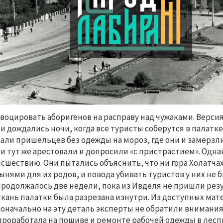
воцировать аборигенов на расправу над чужаками. Верси
и дождались ночи, когда все туристы соберутся в палатк
али пришельцев без одежды на мороз, где они и замёрзл
и тут же арестовали и допросили «с пристрастием». Одна
сшествию. Они пытались объяснить, что ни гора Холатчах
ынями для их родов, и повода убивать туристов у них не б
продолжалось две недели, пока из Ивделя не пришли рез
ткань палатки была разрезана изнутри. Из доступных мат
оначально на эту деталь эксперты не обратили внимания.
проработала на пошиве и ремонте рабочей одежды в лесп