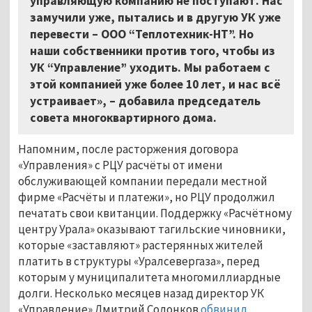
управляющую компанию не поступают. Нас
замучили уже, пытались и в другую УК уже
перевести – ООО “Теплотехник-НТ”. Но
наши собственники против того, чтобы из
УК “Управление” уходить. Мы работаем с
этой компанией уже более 10 лет, и нас всё
устраивает», – добавила председатель
совета многоквартирного дома.
Напомним, после расторжения договора
«Управления» с РЦУ расчёты от имени
обслуживающей компании передали местной
фирме «Расчёты и платежи», но РЦУ продолжил
печатать свои квитанции. Поддержку «Расчётному
центру Урала» оказывают тагильские чиновники,
которые «заставляют» растерянных жителей
платить в структуры «Уралсевергаза», перед
которым у муниципалитета многомиллиардные
долги. Несколько месяцев назад директор УК
«Управление» Дмитрий Солонков
обвинил