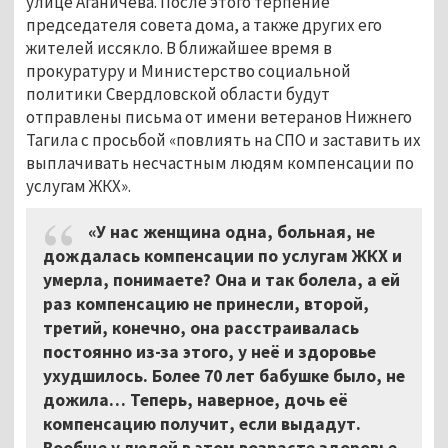
улице Аганичева. После этого терпение
председателя совета дома, а также других его
жителей иссякло. В ближайшее время в
прокуратуру и Министерство социальной
политики Свердловской области будут
отправлены письма от имени ветеранов Нижнего
Тагила с просьбой «повлиять на СПО и заставить их
выплачивать несчастным людям компенсации по
услугам ЖКХ».
«У нас женщина одна, больная, не
дождалась компенсации по услугам ЖКХ и
умерла, понимаете? Она и так болела, а ей
раз компенсацию не принесли, второй,
третий, конечно, она расстраивалась
постоянно из-за этого, у неё и здоровье
ухудшилось. Более 70 лет бабушке было, не
дожила… Теперь, наверное, дочь её
компенсацию получит, если выдадут.
Вообще у людей в этом возрасте здоровье