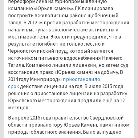
переоформлена на горнопромышленную
компанию «Юрьев камень». ГК планировала
построить в живописном районе щебёночный
завод. В 2012-м против разработки месторождения
начали выступать экологические активисты и
местные жители. Экологи предупредили, что в
результате погибнет не только лес, но и
Черноисточинский пруд, который является
источником питьевого водоснабжения Нижнего
Тагила. Компанию лишили лицензии, но затем суд
восстановил право «Юрьева камня» на добычу. В
2014 году Минприроды
приостановило
срок
действия лицензии на год. В июле 2015 года
решение о приостановке лицензии на разработку
Юрьевского месторождения продлили ещё на 12
месяцев.
В апреле 2016 года правительство Свердловской
области признало гору Юрьев Камень памятником
природы областного значения. Было выпущено