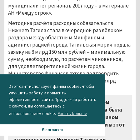
муниципалитет региона в 2017 году – в материале
АН «Между строк».
Методика расчёта расходных обязательств
Нижнего Тагила стала в очередной раз яблоком
раздора между областным Минфином и
администрацией города. Тагильская мэрия подала
заявку на 8 млрд 150 млн рублей – минимальную
сумму, необходимую, по расчётам чиновников,
для удовлетворительной жизни города.
Министерство финансов готово подтвердить
финансирование только 57,5%, или 4,7 млрд
Этот сайт использует файлы cookie, чтобы
рублей.
улучшить работу и повысить
эффективность сайта. Продолжая работать
«Используемая Министерством
с сайтом, вы соглашаетесь с
финансов методика расчёта всегда была
использованием cookie.
Узнать больше
камнем преткновения между Минфином
и Нижним Тагилом. Будем спорить и в этот
Я согласен
раз», – заявила Ura.ru замглавы
администрации Нижнего Тагила по