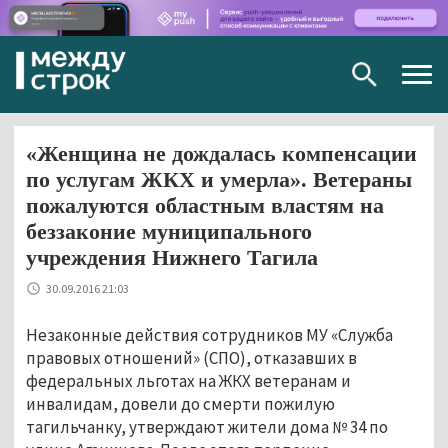
Togg
navig
«Женщина не дождалась компенсации
по услугам ЖКХ и умерла». Ветераны
пожалуются областным властям на
беззаконие муниципального
учреждения Нижнего Тагила
30.09.2016 21:03
Незаконные действия сотрудников МУ «Служба
правовых отношений» (СПО), отказавших в
федеральных льготах на ЖКХ ветеранам и
инвалидам, довели до смерти пожилую
тагильчанку, утверждают жители дома № 34 по