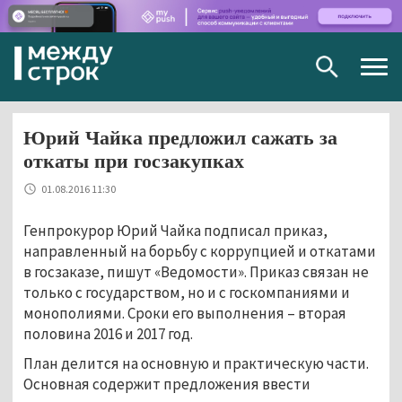
Togg
navig
Юрий Чайка предложил сажать за
откаты при госзакупках
01.08.2016 11:30
Генпрокурор Юрий Чайка подписал приказ,
направленный на борьбу с коррупцией и откатами
в госзаказе, пишут «Ведомости». Приказ связан не
только с государством, но и с госкомпаниями и
монополиями. Сроки его выполнения – вторая
половина 2016 и 2017 год.
План делится на основную и практическую части.
Основная содержит предложения ввести