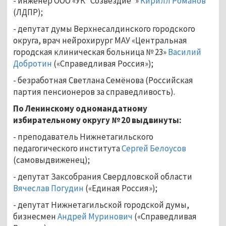
- инженер ООО «УК “Созвездие”»
Кирилл Романов
(ЛДПР);
- депутат думы Верхнесалдинского городского
округа, врач нейрохирург МАУ «Центральная
городская клиническая больница № 23»
Василий
Добротин
(«Справедливая Россия»);
- безработная Светлана Семёнова (Российская
партия пенсионеров за справедливость).
По Ленинскому одномандатному
избирательному округу № 20 выдвинуты:
- преподаватель Нижнетагильского
педагогического института
Сергей Белоусов
(самовыдвиженец);
- депутат Заксобрания Свердловской области
Вячеслав Погудин
(«Единая Россия»);
- депутат Нижнетагильской городской думы,
бизнесмен
Андрей Муринович
(«Справедливая