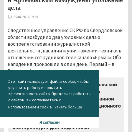
дела
29.07.2016 19:49
Следственное управление СК РФ по Свердловской
области возбудило два уголовных дела о
воспрепятствовании журналисткой
деятельности, насилии и уничтожении техники в
отношении сотрудников телеканала «Ермак». Оба
нападения произошли в один день. Первый – в
Екатеринбурге.
Этот сайт использует файлы cookie, чтобы
«Днём 28 июля журналист уральской
улучшить работу и повысить
окружной телевизионной компании
эффективность сайта. Продолжая работать
“Ермак” совместно с оператором данной
с сайтом, вы соглашаетесь с
телекомпании на основании редакционного
использованием cookie.
Узнать больше
задания прибыли к помещению
автосервиса по улице Шефской в
Я согласен
Екатеринбурге для подготовки