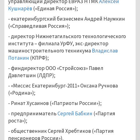
управляющий директор ЕВРАЗ НТМК
Алексей
Кушнарёв
(«Единая Россия»);
- екатеринбургский бизнесмен Андрей Наумкин
(«Справедливая Россия»);
- директор Нижнетагильского технологического
института – филиала УрФУ, экс-директор
машиностроительного техникума
Владислав
Потанин
(КПРФ);
- финдиректор ООО «Стройсоюз» Павел
Давлетшин (ЛДПР);
- «Миссис Екатеринбург-2011» Оксана Ручнова
(«Родина»);
- Ринат Хусаинов («Патриоты России»);
- предприниматель
Сергей Бабкин
(«Партия
роста»);
- общественник Сергей Хребтиков («Партия
пенсионеров России»).