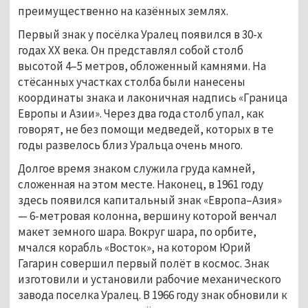
преимущественно на казённых землях.
Первый знак у посёлка Уралец появился в 30-х 
годах ХХ века. Он представлял собой столб 
высотой 4–5 метров, обложенный камнями. На 
стёсанных участках столба были нанесены 
координаты знака и лаконичная надпись «Граница 
Европы и Азии». Через два года столб упал, как 
говорят, не без помощи медведей, которых в те 
годы развелось близ Уральца очень много.
Долгое время знаком служила груда камней, 
сложенная на этом месте. Наконец, в 1961 году 
здесь появился капитальный знак «Европа–Азия» 
— 6-метровая колонна, вершину которой венчал 
макет земного шара. Вокруг шара, по орбите, 
мчался корабль «Восток», на котором Юрий 
Гагарин совершил первый полёт в космос. Знак 
изготовили и установили рабочие механического 
завода поселка Уралец. В 1966 году знак обновили к 