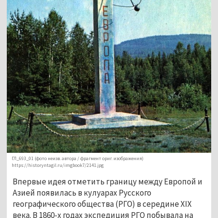
ГЛ_693_01 (фото неизв. автора / фрагмент ориг. изображения)
https://historyntagil.ru/imgbook7/2141.jpg
Впервые идея отметить границу между Европой и 
Азией появилась в кулуарах Русского 
географического общества (РГО) в середине XIX 
века. В 1860-х годах экспедиция РГО побывала на 