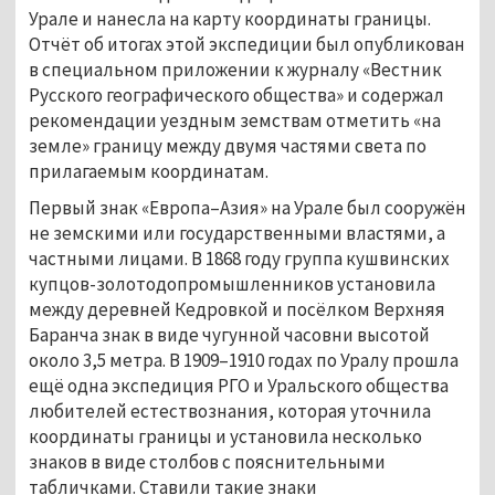
Урале и нанесла на карту координаты границы. 
Отчёт об итогах этой экспедиции был опубликован 
в специальном приложении к журналу «Вестник 
Русского географического общества» и содержал 
рекомендации уездным земствам отметить «на 
земле» границу между двумя частями света по 
прилагаемым координатам. 
Первый знак «Европа–Азия» на Урале был сооружён 
не земскими или государственными властями, а 
частными лицами. В 1868 году группа кушвинских 
купцов-золотодопромышленников установила 
между деревней Кедровкой и посёлком Верхняя 
Баранча знак в виде чугунной часовни высотой 
около 3,5 метра. В 1909–1910 годах по Уралу прошла 
ещё одна экспедиция РГО и Уральского общества 
любителей естествознания, которая уточнила 
координаты границы и установила несколько 
знаков в виде столбов с пояснительными 
табличками. Ставили такие знаки 