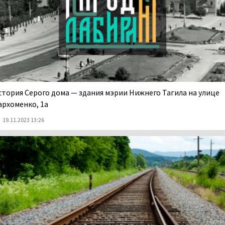
стория Серого дома — здания мэрии Нижнего Тагила на улице
архоменко, 1а
19.11.2023 13:26