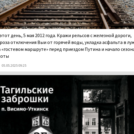
этот день, 5 мая 2012 года. Кражи рельсов с железной дороги,
гроза отключения Выи от горячей воды, укладка асфальта в лу
а «гостевом маршруте» перед приездом Путина и начало сезон
хоты
05.05.2025 09:25