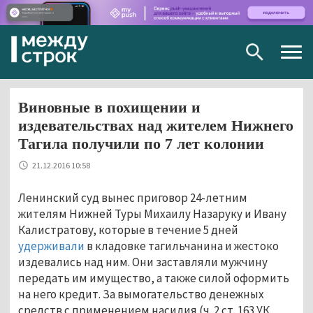
Togg
navig
Виновные в похищении и
издевательствах над жителем Нижнего
Тагила получили по 7 лет колонии
21.12.2016 10:58
Ленинский суд вынес приговор 24-летним
жителям Нижней Туры Михаилу Назаруку и Ивану
Калистратову, которые в течение 5 дней
удерживали
в кладовке тагильчанина и жестоко
издевались над ним. Они заставляли мужчину
передать им имущество, а также силой оформить
на него кредит. За вымогательство денежных
средств с применением насилия (ч. 2 ст. 163 УК