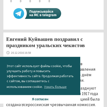
0
0
0
0
0
Евгений Куйвашев поздравил с
праздником уральских чекистов
20.12.2016 16:58
Уральский губернатор Евгений Куйвашев
Этот сайт использует файлы cookie, чтобы
поздравил сотрудников областного управления
улучшить работу и повысить
ФСБ с профессиональным праздником – днём
эффективность сайта. Продолжая работать
работников органов безопасности России.
с сайтом, вы соглашаетесь с
использованием cookie.
Узнать больше
Силовые ведомства России ежегодно празднуют
день ФСБ 20 декабря. Именно 20 декабря 1917 года
для борьбы с саботажем и контрреволюцией была
Я согласен
создана Всероссийская чрезвычайная комиссия.