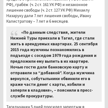
РФ), грабёж (ч. 2 ст. 161 УК РФ) и незаконное
лишение свободы (ч. 2 ст. 127 УК РФ) Михаилу
Назаруку дали 7 лет лишения свободы, Ивану
Калистратову – 7 лет и 6 месяцев.
«По данным следствия, жители
Нижней Туры приехали в Тагил, где стали
жить в арендуемых квартирах. 25 сентября
2015 года мужчины познакомились в
подъезде с соседом 1979 года рождения и
предложили ему выпить в их квартире.
Ночью гостю дали банковскую карту и
отправили за “добавкой”. Когда мужчина
вернулся, собутыльники обвинили его в
краже части денег с карты, избили и
заперли в кладовке», – пояснили в пресс-
службе прокуратуры.
Тагильчанин 5 дней просидел запертым в