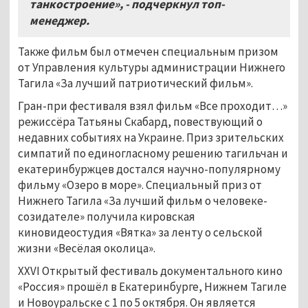
танкостроение», - подчеркнул топ-
менеджер.
Также фильм был отмечен специальным призом
от Управления культуры администрации Нижнего
Тагила «За лучший патриотический фильм».
Гран-при фестиваля взял фильм «Все проходит…»
режиссёра Татьяны Скабард, повествующий о
недавних событиях на Украине. Приз зрительских
симпатий по единогласному решению тагильчан и
екатеринбуржцев достался научно-популярному
фильму «Озеро в море». Специальный приз от
Нижнего Тагила «За лучший фильм о человеке-
созидателе» получила кировская
киновидеостудия «Вятка» за ленту о сельской
жизни «Весёлая околица».
XXVI Открытый фестиваль документального кино
«Россия» прошёл в Екатеринбурге, Нижнем Тагиле
и Новоуральске с 1 по 5 октября. Он является