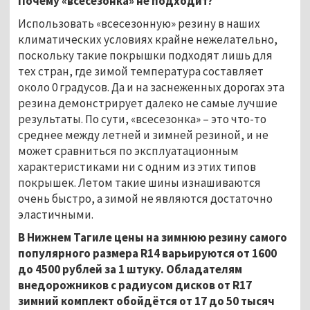
Почему «всесезонка» не подходит?
Использовать «всесезонную» резину в наших
климатических условиях крайне нежелательно,
поскольку такие покрышки подходят лишь для
тех стран, где зимой температура составляет
около 0 градусов. Да и на заснеженных дорогах эта
резина демонстрирует далеко не самые лучшие
результаты. По сути, «всесезонка» – это что-то
среднее между летней и зимней резиной, и не
может сравниться по эксплуатационным
характеристиками ни с одним из этих типов
покрышек. Летом такие шины изнашиваются
очень быстро, а зимой не являются достаточно
эластичными.
В Нижнем Тагиле цены на зимнюю резину самого
популярного размера
R14 варьируются от 1600
до 4500 рублей за 1 штуку. Обладателям
внедорожников с радиусом дисков от
R17
зимний комплект обойдётся от 17 до 50 тысяч