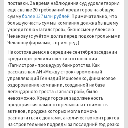
поставки. За время наблюдения суд удовлетворил
ещё свыше 20 требований кредиторов на общую
сумму
более 137 млн рублей
. Примечательно, что
большую часть суммы компания должна бывшему
учредителю «Тагилстроя», бизнесмену Алексею
Чеканову (с учётом долга перед подконтрольными
Чеканову фирмами, - прим. ред.).
На состоявшемся в середине сентября заседании
кредиторы решили ввести в отношении
«Тагилстроя» процедуру банкротства. Как
рассказывал АН «Между строк» временный
управляющий Геннадий Моисеенко, финансовое
оздоровление компании, созданной на базе
легендарного треста «Тагилстрой», было
невозможно. Кредиторская задолженность
предприятия намного превышала стоимость
активов, продажа которых могла помочь
расплатиться с долгами, а количество контрактов
на строительные подряды за последний год резко