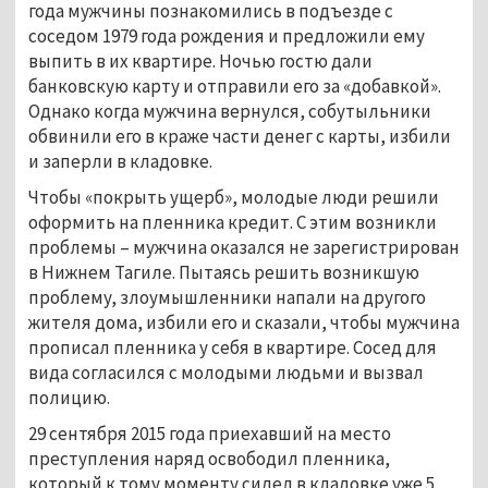
года мужчины познакомились в подъезде с
соседом 1979 года рождения и предложили ему
выпить в их квартире. Ночью гостю дали
банковскую карту и отправили его за «добавкой».
Однако когда мужчина вернулся, собутыльники
обвинили его в краже части денег с карты, избили
и заперли в кладовке.
Чтобы «покрыть ущерб», молодые люди решили
оформить на пленника кредит. С этим возникли
проблемы – мужчина оказался не зарегистрирован
в Нижнем Тагиле. Пытаясь решить возникшую
проблему, злоумышленники напали на другого
жителя дома, избили его и сказали, чтобы мужчина
прописал пленника у себя в квартире. Сосед для
вида согласился с молодыми людьми и вызвал
полицию.
29 сентября 2015 года приехавший на место
преступления наряд освободил пленника,
который к тому моменту сидел в кладовке уже 5