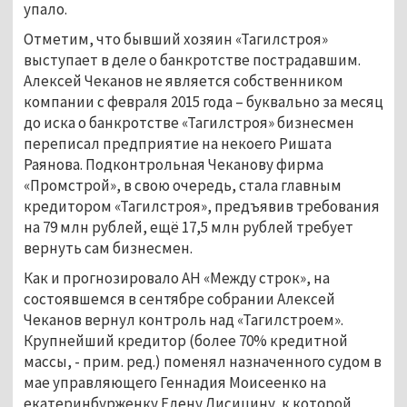
упало.
Отметим, что бывший хозяин «Тагилстроя»
выступает в деле о банкротстве пострадавшим.
Алексей Чеканов не является собственником
компании с февраля 2015 года – буквально за месяц
до иска о банкротстве «Тагилстроя» бизнесмен
переписал предприятие на некоего Ришата
Раянова. Подконтрольная Чеканову фирма
«Промстрой», в свою очередь, стала главным
кредитором «Тагилстроя», предъявив требования
на 79 млн рублей, ещё 17,5 млн рублей требует
вернуть сам бизнесмен.
Как и прогнозировало АН «Между строк», на
состоявшемся в сентябре собрании Алексей
Чеканов вернул контроль над «Тагилстроем».
Крупнейший кредитор (более 70% кредитной
массы, - прим. ред.) поменял назначенного судом в
мае управляющего Геннадия Моисеенко на
екатеринбурженку Елену Лисицину, к которой