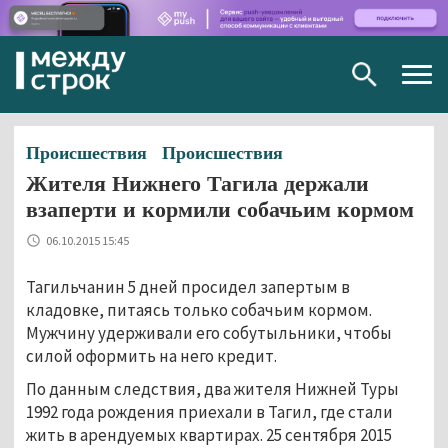
Togg
navig
Происшествия
Происшествия
Жителя Нижнего Тагила держали
взаперти и кормили собачьим кормом
06.10.2015 15:45
Тагильчанин 5 дней просидел запертым в
кладовке, питаясь только собачьим кормом.
Мужчину удерживали его собутыльники, чтобы
силой оформить на него кредит.
По данным следствия, два жителя Нижней Туры
1992 года рождения приехали в Тагил, где стали
жить в арендуемых квартирах. 25 сентября 2015