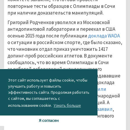
повторные тесты образцов с Олимпиады в Сочи
при наличии доказательств манипуляций.
Григорий Родченков уволился из Московской
антидопинговой лаборатории и переехал в США
осенью 2015 года после публикации
доклада WADA
о ситуации в российском спорте, где было сказано,
что чиновник отдал приказ уничтожить 1417
допинг-проб российских атлетов. В документе
сообщалось, что во время Олимпиады в Сочи
за работой лабораторий антидопингового
агентства следили «сотрудники ФСБ, выдававшие
Этот сайт использует файлы cookie, чтобы
себя за инженеров». После публикации доклада
улучшить работу и повысить
WADA российских легкоатлетов
отстранили
эффективность сайта. Продолжая работать
от всех соревнований под эгидой Международной
с сайтом, вы соглашаетесь с
ассоциации легкоатлетических федераций. А
использованием cookie.
Узнать больше
министр спорта России Виталий Мутко
заявил
,
что готов оставить свой пост из-за допингового
Я согласен
скандала.