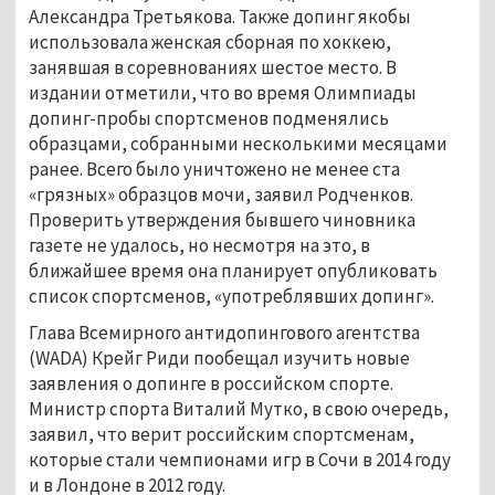
Александра Третьякова. Также допинг якобы
использовала женская сборная по хоккею,
занявшая в соревнованиях шестое место. В
издании отметили, что во время Олимпиады
допинг-пробы спортсменов подменялись
образцами, собранными несколькими месяцами
ранее. Всего было уничтожено не менее ста
«грязных» образцов мочи, заявил Родченков.
Проверить утверждения бывшего чиновника
газете не удалось, но несмотря на это, в
ближайшее время она планирует опубликовать
список спортсменов, «употреблявших допинг».
Глава Всемирного антидопингового агентства
(WADA) Крейг Риди пообещал изучить новые
заявления о допинге в российском спорте.
Министр спорта Виталий Мутко, в свою очередь,
заявил, что верит российским спортсменам,
которые стали чемпионами игр в Сочи в 2014 году
и в Лондоне в 2012 году.