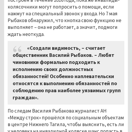
колясочники могут попросить о помощи, если
нажмут на специальный звонок у входа. Но 7 мая
Рыбаков обнаружил, что кнопка свою функцию не
выполняет – она не работает, а значит, подмоги
жда
ть неоткуда.
«Создали видимость,
–
считает
общественник Василий Рыбаков.
–
Любят
чиновники формально подходить к
исполнению своих должностных
обязанностей! Особенно наплевательски
относятся к выполнению обязанностей по
соблюдению прав наиболее уязвимых групп
граждан».
По следам Василия Рыбакова журналист АН
«Между строк» прошёлся по социальным объектам
в центре Нижнего Тагила, чтобы выяснить, есть ли
у человека на инвалидной коляске шанс попасть в