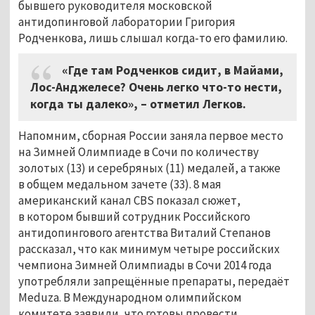
бывшего руководителя московской
антидопинговой лаборатории Григория
Родченкова, лишь слышал когда-то его фамилию.
«Где там Родченков сидит, в Майами,
Лос-Анджелесе? Очень легко что-то нести,
когда ты далеко», – отметил Легков.
Напомним, сборная России заняла первое место
на Зимней Олимпиаде в Сочи по количеству
золотых (13) и серебряных (11) медалей, а также
в общем медальном зачете (33). 8 мая
американский канал CBS показал сюжет,
в котором бывший сотрудник Российского
антидопингового агентства Виталий Степанов
рассказал, что как минимум четыре российских
чемпиона Зимней Олимпиады в Сочи 2014 года
употребляли запрещённые препараты, передаёт
Meduza. В Международном олимпийском
комитете заявили, что готовы провести