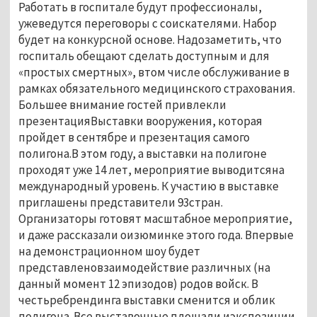
Работать в госпитале будут профессионалы,
ужеведутся переговоры с соискателями. Набор
будет на конкурсной основе. Надозаметить, что
госпиталь обещают сделать доступным и для
«простых смертных», втом числе обслуживание в
рамках обязательного медицинского страхования.
Большее внимание гостей привлекли
презентацияВыставки вооружения, которая
пройдет в сентябре и презентация самого
полигона.В этом году, а выставки на полигоне
проходят уже 14 лет, мероприятие выводитсяна
международный уровень. К участию в выставке
приглашены представители 93стран.
Организаторы готовят масштабное мероприятие,
и даже рассказали оизюминке этого года. Впервые
на демонстрационном шоу будет
представленовзаимодействие различных (на
данный момент 12 эпизодов) родов войск. В
честьребрендинга выставки сменится и облик
полигона. Все выставочные площади иэкспозиции