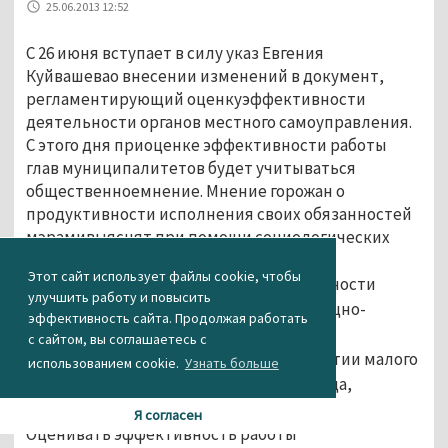
25.06.2013 12:52
С 26 июня вступает в силу указ Евгения
Куйвашевао внесении изменений в документ,
регламентирующий оценкуэффективности
деятельности органов местного самоуправления.
С этого дня приоценке эффективности работы
глав муниципалитетов будет учитываться
общественноемнение. Мнение горожан о
продуктивности исполнения своих обязанностей
мэрамивыяснят при помощи социологических
опросов.
Этот сайт использует файлы cookie, чтобы
В них войдут вопросы об удовлетворенности
улучшить работу и повысить
качествомавтомобильных дорог, жилищно-
эффективность сайта. Продолжая работать
коммунальными услугами
с сайтом, вы соглашаетесь с
и транспортнымобслуживанием, развитии малого
использованием cookie.
Узнать больше
и среднего бизнеса на территориигорода,
очередях в детские сады и т.д.
Я согласен
Оценивать эффективность работы