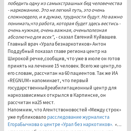
победить одну из самыхстрашных бед человечества
- наркоманию. Это не легкий путь, это очень
сложноедело, и я думаю, трудности будут. Но важно
понимать,что работа, которая будет здесь вестись -
очень нужная, очень важная, оченьполезная
абсолютно для всех"
, - сказал Евгений Куйвашев.
Главный врач «Урала безнаркотиков» Антон
Поддубный показал главе региона центр на
Широкой речке,сообщив, что уже в июле он готов
принять на лечение 15 человек. Всего же центр,по
его словам, рассчитан на 60 пациентов. Так же ИА
«REGNUM» напоминает, что первый
государственныйреабилитационный центр для
наркозависимых открылся в Карпинске, он
рассчитан на25 мест.
Напомним, что Агентствоновостей «Между строк»
уже публиковало
расследование журналиста
ЕгораБычкова о центре «Урал без наркотиков».
«…