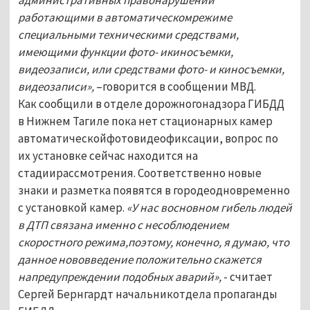
работающими в автоматическомрежиме
специальными техническими средствами,
имеющими функции фото- икиносъемки,
видеозаписи, или средствами фото- и киносъемки,
видеозаписи»,
–говорится в сообщении МВД.
Как сообщили в отделе дорожногонадзора ГИБДД
в Нижнем Тагиле пока нет стационарных камер
автоматическойфотовидеофиксации, вопрос по
их установке сейчас находится на
стадиирассмотрения. Соответственно новые
знаки и разметка появятся в городеодновременно
с установкой камер.
«У нас восновном гибель людей
в ДТП связана именно с несоблюдением
скоростного режима,поэтому, конечно, я думаю, что
данное нововведение положительно скажется
напредупреждении подобных аварий»,
- считает
Сергей Бернгардт начальникотдела пропаганды