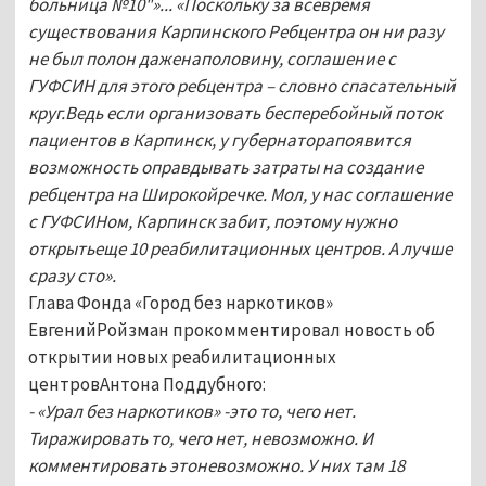
больница №10"»... «Поскольку за всевремя
существования Карпинского Ребцентра он ни разу
не был полон даженаполовину, соглашение с
ГУФСИН для этого ребцентра – словно спасательный
круг.Ведь если организовать бесперебойный поток
пациентов в Карпинск, у губернаторапоявится
возможность оправдывать затраты на создание
ребцентра на Широкойречке. Мол, у нас соглашение
с ГУФСИНом, Карпинск забит, поэтому нужно
открытьеще 10 реабилитационных центров. А лучше
сразу сто».
Глава Фонда «Город без наркотиков»
ЕвгенийРойзман прокомментировал новость об
открытии новых реабилитационных
центровАнтона Поддубного:
- «Урал без наркотиков» -это то, чего нет.
Тиражировать то, чего нет, невозможно. И
комментировать этоневозможно. У них там 18