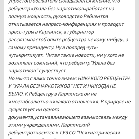
упростого обывателя складывается мнение, что
ребцентр «Урала без наркотиков»работает на
полную мощность, руководство Ребцентра
отчитывается напресс-конференциях и проводит
пресс-туры в Карпинск, а губернатор
рассказываетоб опыте ребцентра не кому-нибудь, а
самому президенту. Ну а полпред чуть-
чутькритикует. Читая такие новости, ни у кого не
возникает сомнений, что ребцентр"Урала без
наркотиков" существует.
Но мы-то с вами точно знаем: НИКАКОГО РЕБЦЕНТРА
У "УРАЛА БЕЗНАРКОТИКОВ" НЕТ И НИКОГДА НЕ
БЫЛО. К Ребцентру в Карпинске он не
имеетабсолютно никакого отношения. В природе не
существует ни одного
документа,устанавливающего взаимосвязь между
этими учреждениями. Карпинский
ребцентротносится к ГУЗ СО "Психиатрическая