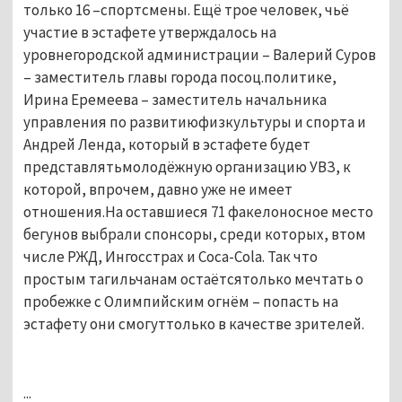
только 16 –спортсмены. Ещё трое человек, чьё
участие в эстафете утверждалось на
уровнегородской администрации – Валерий Суров
– заместитель главы города посоц.политике,
Ирина Еремеева – заместитель начальника
управления по развитиюфизкультуры и спорта и
Андрей Ленда, который в эстафете будет
представлятьмолодёжную организацию УВЗ, к
которой, впрочем, давно уже не имеет
отношения.На оставшиеся 71 факелоносное место
бегунов выбрали спонсоры, среди которых, втом
числе РЖД, Ингосстрах и Coca-Cola. Так что
простым тагильчанам остаётсятолько мечтать о
пробежке с Олимпийским огнём – попасть на
эстафету они смогуттолько в качестве зрителей.
...