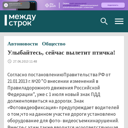
Togg
navig
Автоновости
Общество
Улыбайтесь, сейчас вылетит птичка!
27.06.2013 11:48
Согласно постановлениюПравительства РФ от
21.01.2013 г. №20 "О внесении изменений в
Правиладорожного движения Российской
Федерации", уже с 1 июля новый знак ПДД
долженпоявиться на дорогах. Знак
«Фотовидеофиксация» предупреждает водителей
о том,что на данном участке дороги установлено
оборудование для фото- видеосъемкинарушений.
Вместе с этим также вводится исоответствующая