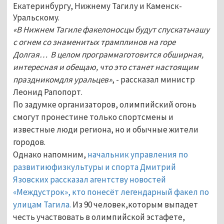
Екатеринбургу, Нижнему Тагилу и Каменск-
Уральскому.
«В Нижнем Тагиле факелоносцы будут спускатьчашу
с огнем со знаменитых трамплинов на горе
Долгая… В целом программаготовится обширная,
интересная и обещаю, что это станет настоящим
праздникомдля уральцев»
, - рассказал министр
Леонид Рапопорт.
По задумке организаторов, олимпийский огонь
смогут пронестине только спортсмены и
известные люди региона, но и обычные жители
городов.
Однако напомним,
начальник управления по
развитиюфизкультуры и спорта Дмитрий
Язовских рассказал агентству новостей
«Междустрок», кто понесёт легендарный факел по
улицам Тагила.
Из 90 человек,которым выпадет
честь участвовать в олимпийской эстафете,