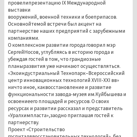
провелипрезентацию IX Международной
выставки
вооружений, военной техники и боеприпасов.
Основнойтемой встречи был акцент на
партнерстве наших предприятий с зарубежными
компаниями.
О комплексном развитии города говорил мэр
СергейНосов, углубляясь в историю города и
убеждая гостей в том, что грандиозные
планыразвития уже начинают осуществляться.
«Экоиндустриальный Технопарк–Всероссийский
центр инновационных технологий XVIII-XXI вв»
ничто иное, каквосстановление и развитие
функциональности завода-музея им.Куйбышева и
освоениеего площадей и ресурсов. О своих
ресурсах и развитии рассказал и представитель
«Уралхимпласта»,заодно приглашая гостей к
партнерству.
Проект «Строительство
госпиталявосстановительных технологий», без