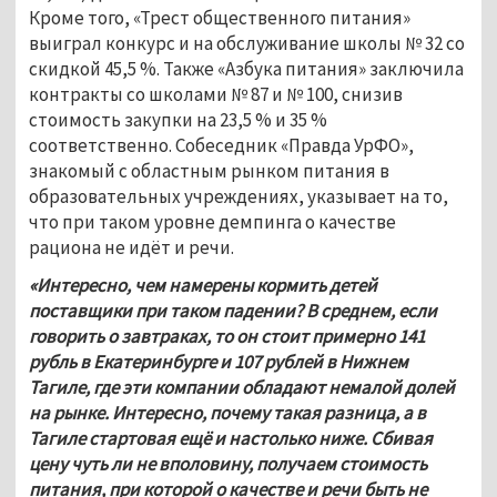
Кроме того, «Трест общественного питания» 
выиграл конкурс и на обслуживание школы № 32 со 
скидкой 45,5 %. Также «Азбука питания» заключила 
контракты со школами № 87 и № 100, снизив 
стоимость закупки на 23,5 % и 35 % 
соответственно. Собеседник «Правда УрФО», 
знакомый с областным рынком питания в 
образовательных учреждениях, указывает на то, 
что при таком уровне демпинга о качестве 
рациона не идёт и речи.
«Интересно, чем намерены кормить детей 
поставщики при таком падении? В среднем, если 
говорить о завтраках, то он стоит примерно 141 
рубль в Екатеринбурге и 107 рублей в Нижнем 
Тагиле, где эти компании обладают немалой долей 
на рынке. Интересно, почему такая разница, а в 
Тагиле стартовая ещё и настолько ниже. Сбивая 
цену чуть ли не вполовину, получаем стоимость 
питания, при которой о качестве и речи быть не 