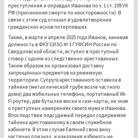
преступления и оправдал Иванова по ч. 1 ст. 109 УК 
РФ (причинение смерти по неосторожности). В 
связи с этим суд отказал в удовлетворении 
гражданских исков потерпевших.
Также, в марте и апреле 2025 года Иванов, занимая 
должность в ФКУ СИЗО № 3 ГУФСИН России по 
Свердловской области, вступил в преступный 
сговор с одним из следственно-арестованных. 
Таким образом он организовал доставку 
запрещённых предметов на режимную 
территорию. Супруга арестованного оставила в 
тайнике (металлической трубе возле частного 
дома) два мобильных телефона, портативный Wi-
Fi роутер, две бутылки виски и сим-карты, не зная 
о преступных намерениях своего мужа и Иванова. 
Впоследствии подсудимый передал содержимое 
тайника арестованному в своём служебном 
кабинете. В этом случае Евгений свою вину 
частично признал, и наказания избежать не 