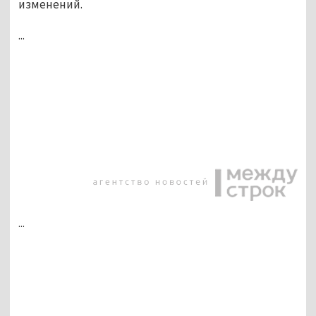
изменений.
...
...