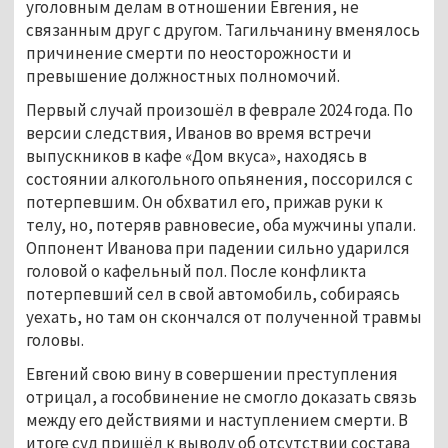
уголовным делам в отношении Евгения, не 
связанным друг с другом. Тагильчанину вменялось 
причинение смерти по неосторожности и 
превышение должностных полномочий.
Первый случай произошёл в феврале 2024 года. По 
версии следствия, Иванов во время встречи 
выпускников в кафе «Дом вкуса», находясь в 
состоянии алкогольного опьянения, поссорился с 
потерпевшим. Он обхватил его, прижав руки к 
телу, но, потеряв равновесие, оба мужчины упали. 
Оппонент Иванова при падении сильно ударился 
головой о кафельный пол. После конфликта 
потерпевший сел в свой автомобиль, собираясь 
уехать, но там он скончался от полученной травмы 
головы. 
Евгений свою вину в совершении преступления 
отрицал, а гособвинение не смогло доказать связь 
между его действиями и наступлением смерти. В 
итоге суд пришёл к выводу об отсутствии состава 