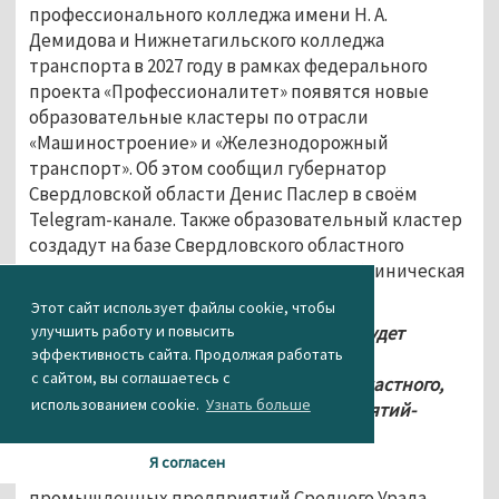
профессионального колледжа имени Н. А. 
Демидова и Нижнетагильского колледжа 
транспорта в 2027 году в рамках федерального 
проекта «Профессионалитет» появятся новые 
образовательные кластеры по отрасли 
«Машиностроение» и «Железнодорожный 
транспорт». Об этом сообщил губернатор 
Свердловской области Денис Паслер в своём  
Telegram-канале. Также образовательный кластер 
создадут на базе Свердловского областного 
медицинского колледжа по отрасли «Клиническая 
и профилактическая медицина».
Этот сайт использует файлы cookie, чтобы
улучшить работу и повысить
«На новые образовательные площадки будет 
эффективность сайта. Продолжая работать
направлено порядка 270 млн рублей из 
с сайтом, вы соглашаетесь с
федерального бюджета, 300 млн — из областного, 
использованием cookie.
Узнать больше
более 51 млн рублей — средства предприятий-
партнёров», — отметил глава региона.
Я согласен
Всего в проекте участвуют порядка 30 
промышленных предприятий Среднего Урала.