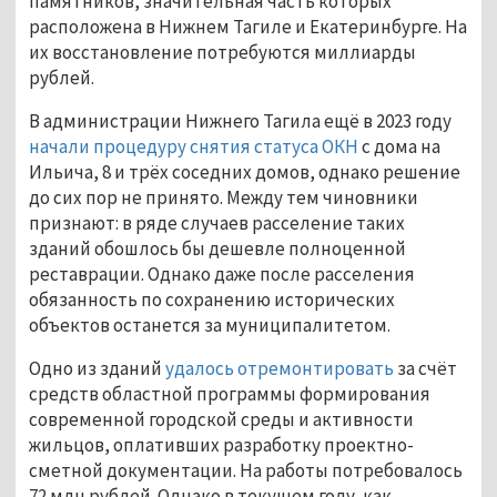
памятников, значительная часть которых 
расположена в Нижнем Тагиле и Екатеринбурге. На 
их восстановление потребуются миллиарды 
рублей.
В администрации Нижнего Тагила ещё в 2023 году 
начали процедуру снятия статуса ОКН
 с дома на 
Ильича, 8 и трёх соседних домов, однако решение 
до сих пор не принято. Между тем чиновники 
признают: в ряде случаев расселение таких 
зданий обошлось бы дешевле полноценной 
реставрации. Однако даже после расселения 
обязанность по сохранению исторических 
объектов останется за муниципалитетом.
Одно из зданий 
удалось отремонтировать
 за счёт 
средств областной программы формирования 
современной городской среды и активности 
жильцов, оплативших разработку проектно-
сметной документации. На работы потребовалось 
72 млн рублей. Однако в текущем году, как 