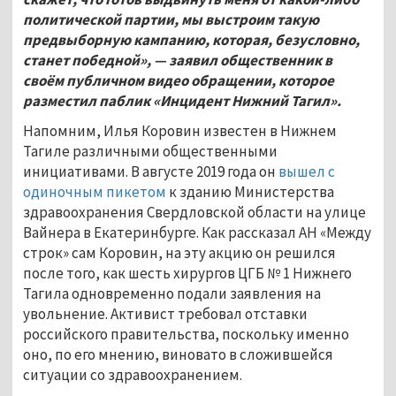
политической партии, мы выстроим такую
предвыборную кампанию, которая, безусловно,
станет победной», — заявил общественник в
своём публичном видео обращении, которое
разместил паблик «Инцидент Нижний Тагил».
Напомним, Илья Коровин известен в Нижнем
Тагиле различными общественными
инициативами. В августе 2019 года он
вышел с
одиночным пикетом
к зданию Министерства
здравоохранения Свердловской области на улице
Вайнера в Екатеринбурге. Как рассказал АН «Между
строк» сам Коровин, на эту акцию он решился
после того, как шесть хирургов ЦГБ № 1 Нижнего
Тагила одновременно подали заявления на
увольнение. Активист требовал отставки
российского правительства, поскольку именно
оно, по его мнению, виновато в сложившейся
ситуации со здравоохранением.