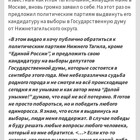
Москве, вновь громко заявил о себе. На этот раз он
предложил политическим партиям выдвинуть его
кандидатуру на выборы в Государственную думу
от Нижнетагильского округа.
«В этом видео я хочу публично обратиться к
политическим партиям Нижнего Тагила, кроме
“Единой России”, и предложить свою
кандидатуру на выборы депутатов
Государственной думы, которые состоятся в
сентябре этого года. Мне небезразлична судьба
родного города и не смотря на всё происходящее
сегодня я не унываю и как автор мема “Долой
уныние!” думаю, что ещё не всё потеряно. Я готов
не просто побороться, но и победить любого
единоросса. Я знаю, что если я выдвинусь на
выборы, люди меня поддержат. В случае победы
я буду решать любые вопросы любого человека,
который ко мне обратится. <…> Если кто-то
скажет, что готов выдвинуть меня от какой-либо