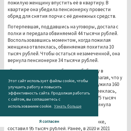
пожилую женщину впустить её в квартиру. В
квартире она убедила пенсионерку провести
обряд для снятия порчи с её денежных средств.
Потерпевшая, поддавшись на уговоры, достала с
полки и передала обвиняемой 44 тысячи рублей.
Воспользовавшись моментом, когда пожилая
женщина отвлеклась, обвиняемая похитила 10
тысяч рублей. Чтобы остаться незамеченной, она
вернула пенсионерке 34 тысячи рублей.
«Гадалка» продолжала убеждать бабушку в
необходимости проведения обряда, полагая, что у
Этот сайт использует файлы cookie, чтобы
неё есть ещё деньги. В шкафу она обнаружила 160
улучшить работу и повысить
тысяч рублей и, когда пенсионерка отвлеклась,
эффективность сайта. Продолжая работать
похитила 85 тысяч рублей. Оставшиеся 75 тысяч
с сайтом, вы соглашаетесь с
рублей она вернула потерпевшей и покинула
использованием cookie.
Узнать больше
квартиру.
Общий ущерб, причинённый пенсионерке,
Я согласен
составил 95 тысяч рублей. Ранее, в 2020 и 2021