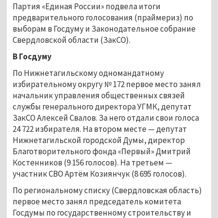
Партия «Единая России» подвела итоги
предварительного голосования (праймериз) по
выборам в Госдуму и Законодательное собрание
Свердловской области (ЗакСО).
В Госдуму
По Нижнетагильскому одномандатному
избирательному округу № 172 первое место занял
начальник управления общественных связей
службы генерального директора УГМК, депутат
ЗакСО Алексей Свалов. За него отдали свои голоса
24 722 избирателя. На втором месте — депутат
Нижнетагильской городской Думы, директор
Благотворительного фонда «Первый» Дмитрий
Костенников (9 156 голосов). На третьем —
участник СВО Артём Козиянчук (8 695 голосов).
По региональному списку (Свердловская область)
первое место занял председатель комитета
Госдумы по государственному строительству и