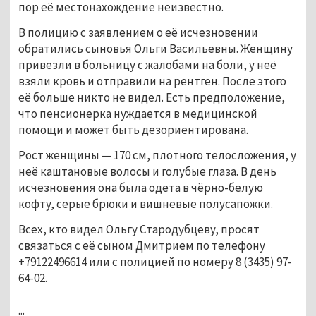
пор её местонахождение неизвестно.
В полицию с заявлением о её исчезновении
обратились сыновья Ольги Васильевны. Женщину
привезли в больницу с жалобами на боли, у неё
взяли кровь и отправили на рентген. После этого
её больше никто не видел. Есть предположение,
что пенсионерка нуждается в медицинской
помощи и может быть дезориентирована.
Рост женщины — 170 см, плотного телосложения, у
неё каштановые волосы и голубые глаза. В день
исчезновения она была одета в чёрно-белую
кофту, серые брюки и вишнёвые полусапожки.
Всех, кто видел Ольгу Стародубцеву, просят
связаться с её сыном Дмитрием по телефону
+79122496614 или с полицией по номеру 8 (3435) 97-
64-02.
...