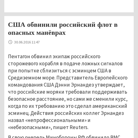
США обвинили российский флот в
опасных манёврах
30.06.2016 11:47
Пентагон обвинил экипаж российского
сторожевого корабля в подаче ложных сигналов
при попытке сблизиться с эсминцем США в
Средиземном море. Представитель Европейского
командования США Дэнни Эрнандез утверждает,
что российские моряки требовали поддерживать
безопасное расстояние, но сами же сменили курс,
когда по их требованию это сделал американский
эсминец. Действия российских коллег Эрнандез
назвал «непрофессиональными» и
«небезопасными», пишет Reuters.
В свою очередь Минобороны РФ обвинило ВМС