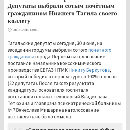
Депутаты выбрали сотым почётным
гражданином Нижнего Тагила своего
коллегу
30.06.2016 13:06
Тагильские депутаты сегодня, 30 июня, на
заседании гордумы выбрали сотого
почётного
гражданина
города. Первым на голосование
поставили начальника коксохимического
производства ЕВРАЗ НТМК
Никиту Беркутова
,
который победил в первом туре со 100% голосов
(22 депутата). После такого результата
кандидатуры основателя госпиталя
восстановительных технологий Владислава
Тетюхина и главврача психиатрической больницы
№ 7 Вячеслава Мишарина на голосование
выставлять не было смысла.
«С точки зрения следа, который был