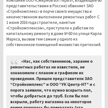
компании ООО «Смирнов Бэттериз», владеющей 60
представительствами в России) обвиняет ЗАО
«Стройкомплекс» в порче своего имущества и
некачественном выполнении ремонтных работ. С
1 июня 2016 года строители, нанятые
«Стройкомплексом», приступили к работам по
капитальному ремонту в доме № 60 по улице Карла
Маркса, вызвав тем самым у одного из
собственников помещений множество претензий.
«Нас, как собственников, заранее о
ремонтных работах не известили, не
ознакомили с планом и графиком их
проведения. Пришли представители ЗАО
“Стройкомплекс” и ООО “УК Центр-НТ” и с
порога заявили, что нужно вскрыть пол,
чтобы добраться до труб. Если бы пол
вскрыли, работу магазина на некоторое
время пришлось бы прекратить (это