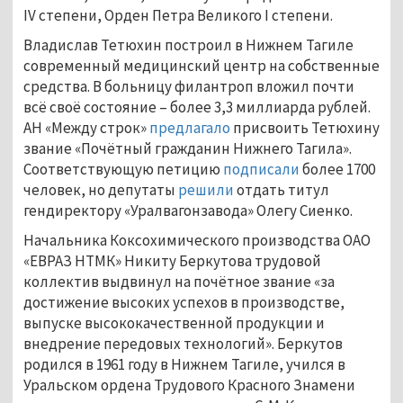
IV степени, Орден Петра Великого I степени.
Владислав Тетюхин построил в Нижнем Тагиле
современный медицинский центр на собственные
средства. В больницу филантроп вложил почти
всё своё состояние – более 3,3 миллиарда рублей.
АН «Между строк»
предлагало
присвоить Тетюхину
звание «Почётный гражданин Нижнего Тагила».
Соответствующую петицию
подписали
более 1700
человек, но депутаты
решили
отдать титул
гендиректору «Уралвагонзавода» Олегу Сиенко.
Начальника Коксохимического производства ОАО
«ЕВРАЗ НТМК» Никиту Беркутова трудовой
коллектив выдвинул на почётное звание «за
достижение высоких успехов в производстве,
выпуске высококачественной продукции и
внедрение передовых технологий». Беркутов
родился в 1961 году в Нижнем Тагиле, учился в
Уральском ордена Трудового Красного Знамени