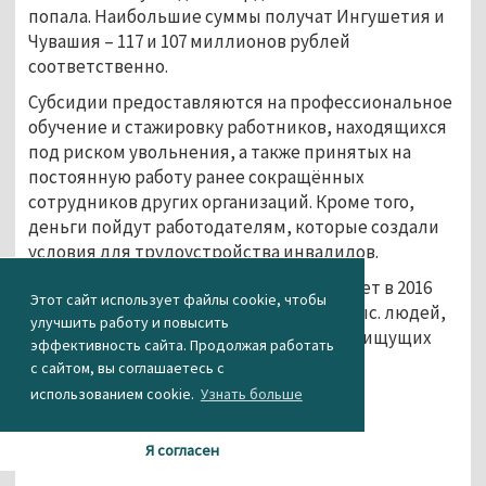
попала. Наибольшие суммы получат Ингушетия и
Чувашия – 117 и 107 миллионов рублей
соответственно.
Субсидии предоставляются на профессиональное
обучение и стажировку работников, находящихся
под риском увольнения, а также принятых на
постоянную работу ранее сокращённых
сотрудников других организаций. Кроме того,
деньги пойдут работодателям, которые создали
условия для трудоустройства инвалидов.
Этой мерой правительство рассчитывает в 2016
Этот сайт использует файлы cookie, чтобы
году обеспечить занятость более 25,8 тыс. людей,
улучшить работу и повысить
находящихся под риском увольнения и ищущих
эффективность сайта. Продолжая работать
работу.
с сайтом, вы соглашаетесь с
использованием cookie.
Узнать больше
Агентство новостей «Между строк»
...
Я согласен