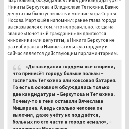
Мартюшёва, обсуждались лишь две кандидатуры –
Никиты Беркутова и Владислава Тетюхина. Важно
депутатам было услышать и мнение мэра Сергея
Носова. Мартюшёв напомнил: ранее глава города
высказывался о том, что неправильно, когда на
звание «Почётный гражданин» выдвигаются
чиновники или депутаты, а Никита Беркутов не
раз избирался в Нижнетагильскую гордуму и
сейчас является действующим парламентарием.
«До заседания гордумы все спорили,
что принесёт городу больше пользы –
госпиталь Тетюхина или коксовая батарея.
То есть в основном обсуждались только
две кандидатуры – Беркутова и Тетюхина.
Почему-то в тени оставили Вячеслава
Мишарина. А ведь сколько человек он
вылечил, даже учёту не поддаётся,
больных по его части в городе немало», –
подчеркнул Мартюшёв.