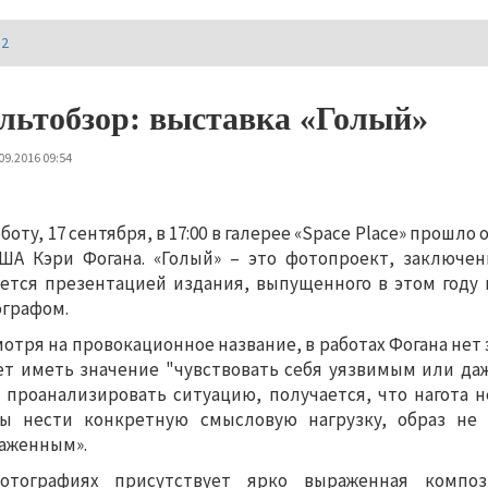
И2
льтобзор: выставка «Голый»
09.2016 09:54
боту, 17 сентября, в 17:00 в галерее «
Space
Place
» прошло 
ША Кэри Фогана. «Голый» – это фотопроект, заключен
ется презентацией издания, выпущенного в этом год
графом.
отря на провокационное название, в работах Фогана нет 
т иметь значение "чувствовать себя уязвимым или даж
 проанализировать ситуацию, получается, что нагота 
бы нести конкретную смысловую нагрузку, образ не
аженным».
отографиях присутствует ярко выраженная компози