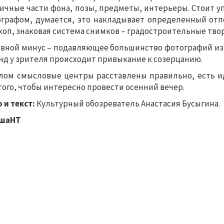
ичные части фона, позы, предметы, интерьеры. Стоит у
графом, думается, это накладывает определенный отпе
хоп, знаковая система снимков – градостроительные тво
вной минус – подавляющее большинство фотографий из
нд у зрителя происходит привыкание к созерцанию.
лом смысловые центры расставлены правильно, есть и
того, чтобы интересно провести осенний вечер.
 и текст:
Культурный обозреватель Анастасия Бусыгина.
шаНТ