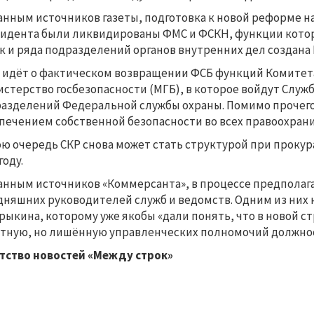
анным источников газеты, подготовка к новой реформе на
идента были ликвидированы ФМС и ФСКН, функции котор
к и ряда подразделений органов внутренних дел создана 
 идёт о фактическом возвращении ФСБ функций Комитета 
стерство госбезопасности (МГБ), в которое войдут Служ
азделений Федеральной службы охраны. Помимо прочего,
печением собственной безопасности во всех правоохрани
ою очередь СКР снова может стать структурой при прокур
году.
анным источников «Коммерсанта», в процессе предпола
дняшних руководителей служб и ведомств. Одним из них
рыкина, которому уже якобы «дали понять, что в новой с
тную, но лишённую управленческих полномочий должнос
тство новостей «Между строк»