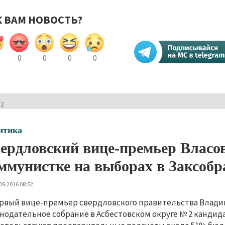
К ВАМ НОВОСТЬ?
0
0
0
0
И2
итика
ердловский вице-премьер Власо
ммунистке на выборах в Заксобр
09.2016 08:52
рвый вице-премьер свердловского правительства Владим
нодательное собрание в Асбестовском округе № 2 кандид