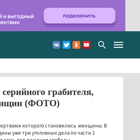
Toggle
navigation
 серийного грабителя,
енщин (ФОТО)
 жертвами которого становились женщины. В
ены уже три уголовных дела по части 2