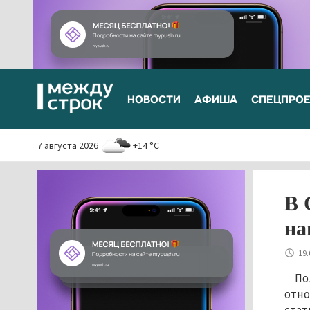
НОВОСТИ
АФИША
СПЕЦПРО
7 августа 2026
+14 °C
В 
на
19.
По
отно