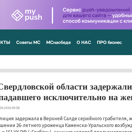
ЕКТЫ
Советы МС
МСнаобеде
О НАС
ПРО бизнес
Свердловской области задержали
падавшего исключительно на ж
09.2016 09:58
лиция задержала в Верхней Салде серийного грабителя,
шении 26-летнего уроженца Каменска-Уральского возбужд