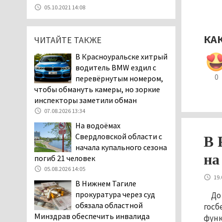
07.08.2026 11:47
05.10.2021 14:08
Екатеринбург подвергся
атаке БПЛА, восемь из
КА
ЧИТАЙТЕ ТАКЖЕ
них были сбиты, три
упали на крышу логистического
В Красноуральске хитрый
центра
водитель BMW ездил с
07.08.2026 11:28
0
перевёрнутым номером,
Тагильские спасатели
чтобы обмануть камеры, но зоркие
помогли заблудившемуся
инспекторы заметили обман
в лесу мужчине найти
07.08.2026 13:34
дорогу домой
На водоёмах
06.08.2026 16:28
Свердловской области с
В 
Прокуратура
начала купального сезона
Дзержинского района
на
погиб 21 человек
Нижнего Тагила
05.08.2026 14:05
возбудила административное дело в
19.
В Нижнем Тагиле
отношении «Водоканала-НТ» из-за
прокуратура через суд
До
отсутствия холодной воды
обязала областной
госб
06.08.2026 15:42
Минздрав обеспечить инвалида
функ