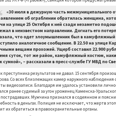
ьи 161 УК РФ («Грабёж»), санкция которой предусматрива
«30 июля в дежурную часть межмуниципального о
заявлением об ограблении обратилась женщина, кото
чи на улице 25 Октября к ней сзади незаметно подош
ежал в неизвестном направлении. Догнать его потер
азала, что одет злоумышленник был в камуфляжный 
ступило аналогичное сообщение. В 22.50 на улице К
чными вещами прохожей. Ущерб составил 22.900 рубл
емя суток, тот же район, камуфляжный костюм, наки
к сумкой», – рассказали в пресс-службе ГУ МВД по Св
к преступника результатов не давал. 15 сентября произош
рова. Со всех близлежащих камер наружного наблюдения
ты видеозаписи. Благодаря им удалось установили лично
ался ранее судимый за угон уроженец Каменска-Уральског
 пострадавших. Мужчина признался в содеянном и пояснил
ебность в деньгах. Полиция не исключает, что жертв этог
ит их обратиться в правоохранительные органы.