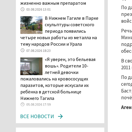
Двое детей пострадали
жизненно важным препаратом
По д
при сходе трамвая с
03.08.2026 13:01
през
рельсов в Нижнем Тагиле
В Нижнем Тагиле в Парке
войс
06.08.2026 14:25
скульптуры советского
Правительство РФ
Речь
периода появились
разрешило производство
Мини
четыре новых работы из металла на
и продажу бензина класса
подр
тему народов России и Урала
«Евро-2», в котором содержание
обес
07.08.2026 18:23
серы в 10 раз выше, чем в топливе
«Я уверен, это бельевая
В св
«Евро-5». Это опасно для здоровья и
вошь». Родители 10-
2011 
повышает износ автомобиля
летней девочки
06.08.2026 13:53
По д
пожаловались на кровососущих
В Детской городской
сего
паразитов, которые искусали их
больнице № 3 Нижнего
Баст
ребёнка в детской больнице
Тагила опровергли
почё
Нижнего Тагила
обвинения родителей, которые
05.08.2026 17:59
Аген
заявили, что их дочь в палате
ВСЕ НОВОСТИ
покусала бельевая вошь
06.08.2026 13:02
В Нижнем Тагиле на три