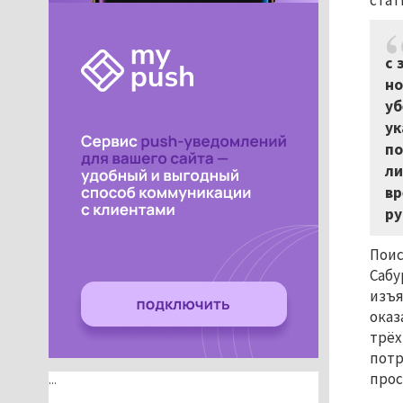
стат
с 
но
уб
ук
по
ли
вр
ру
Поис
Сабу
изъя
оказ
трёх
потр
прос
...