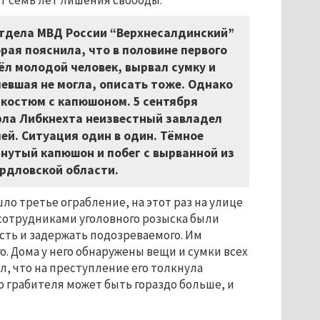
ет семь лет лишения свободы.
тдела МВД России “Верхнесалдинский”
рая пояснила, что в половине первого
ёл молодой человек, вырвал сумку и
певшая не могла, описать тоже. Однако
костюм с капюшоном. 5 сентября
арла Либкнехта неизвестный завладел
ей. Ситуация один в один. Тёмное
нутый капюшон и побег с вырванной из
ердловской области.
ло третье ограбление, на этот раз на улице
 сотрудниками уголовного розыска были
сть и задержать подозреваемого. Им
о. Дома у него обнаружены вещи и сумки всех
, что на преступление его толкнула
о грабителя может быть гораздо больше, и