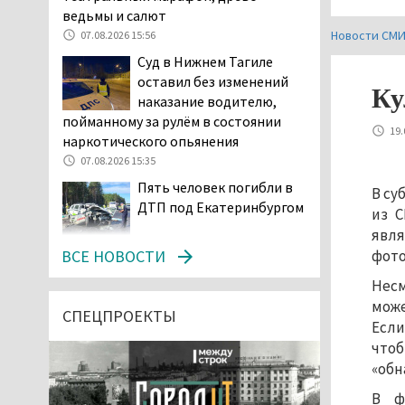
ведьмы и салют
Новости СМ
07.08.2026 15:56
Суд в Нижнем Тагиле
оставил без изменений
Ку
наказание водителю,
пойманному за рулём в состоянии
19.
наркотического опьянения
07.08.2026 15:35
Пять человек погибли в
В суб
ДТП под Екатеринбургом
из С
явля
07.08.2026 14:24
ВСЕ НОВОСТИ
фото
Тагильские спасатели
Несм
проникли в квартиру
може
через балкон, чтобы
СПЕЦПРОЕКТЫ
Если
помочь пенсионерке
что
07.08.2026 14:20
«обн
В Красноуральске хитрый
В ф
водитель BMW ездил с