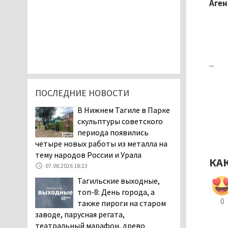
Аген
...
ПОСЛЕДНИЕ НОВОСТИ
В Нижнем Тагиле в Парке
скульптуры советского
периода появились
четыре новых работы из металла на
тему народов России и Урала
КА
07.08.2026 18:23
Тагильские выходные,
топ-8: День города, а
0
также пироги на старом
заводе, парусная регата,
театральный марафон, древо