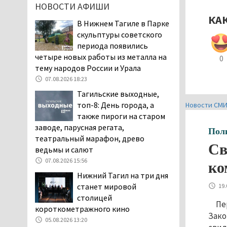
НОВОСТИ АФИШИ
дня запретят
КА
электросамокаты
В Нижнем Тагиле в Парке
06.08.2026 11:41
скульптуры советского
периода появились
«Я уверен, это бельевая
четыре новых работы из металла на
вошь». Родители 10-
0
тему народов России и Урала
летней девочки
пожаловались на кровососущих
07.08.2026 18:23
паразитов, которые искусали их
Тагильские выходные,
ребёнка в детской больнице
топ-8: День города, а
Новости СМ
Нижнего Тагила
также пироги на старом
05.08.2026 17:59
заводе, парусная регата,
Пол
театральный марафон, древо
Директора уральского
Св
ведьмы и салют
предприятия по
производству дронов
07.08.2026 15:56
ко
«Упырь» подорвали в автомобиле
Нижний Тагил на три дня
под Екатеринбургом
станет мировой
19.
05.08.2026 17:05
столицей
Пе
короткометражного кино
Эксперты назвали
Зако
причины массового мора
05.08.2026 13:20