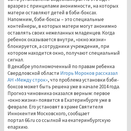
вразрез с принципами анонимности, на которых
матери оставляют детей в бэби-боксах.
Напомним, бэби-боксы – это специальные
контейнеры, в которых матери могут анонимно
оставлять своих нежеланных младенцев. Когда
ребенок оказывается внутри, «окно жизни»
блокируется, а сотрудники учреждения, при
котором находится окно, получают специальный
сигнал.
В декабре уполномоченный по правам ребенка
Свердловской области
Игорь Мороков рассказал
АН «Между строк»
, что проблема установки бэби-
боксов может быть решена уже в начале 2014 года.
Прогноз чиновника оказался верным: первое
«окно жизни» появится в Екатеринбурге уже в
феврале. Его установят в храме Святителя
Иннокентия Московского, сообщает
портал 66.ru со ссылкой на екатеринбургскую
епархию.