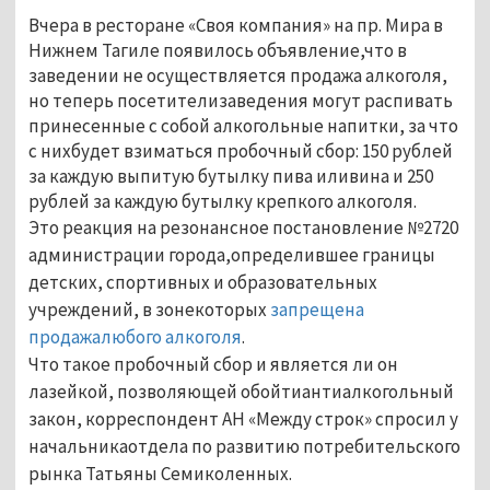
Вчера в ресторане «Своя компания» на пр. Мира в
Нижнем Тагиле появилось объявление,что в
заведении не осуществляется продажа алкоголя,
но теперь посетителизаведения могут распивать
принесенные с собой алкогольные напитки, за что
с нихбудет взиматься пробочный сбор: 150 рублей
за каждую выпитую бутылку пива иливина и 250
рублей за каждую бутылку крепкого алкоголя.
Это реакция на резонансное постановление №2720
администрации города,определившее границы
детских, спортивных и образовательных
учреждений, в зонекоторых
запрещена
продажалюбого алкоголя
.
Что такое пробочный сбор и является ли он
лазейкой, позволяющей обойтиантиалкогольный
закон, корреспондент АН «Между строк» спросил у
начальникаотдела по развитию потребительского
рынка Татьяны Семиколенных.