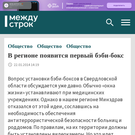
Togg
navig
Общество
Общество
Общество
В регионе появится первый бэби-бокс
22.01.2014 14:19
Вопрос установки бэби-боксов в Свердловской
области обсуждается уже давно. Обычно «окна
жизни» устанавливают при медицинских
учреждениях. Однако в нашем регионе Минздрав
отказался от этой идеи, сославшись на
необходимость обеспечения
антитеррористической безопасности больниц и
роддомов. По правилам, на их территории должны
быть установлены видеокамеры. Но это идет