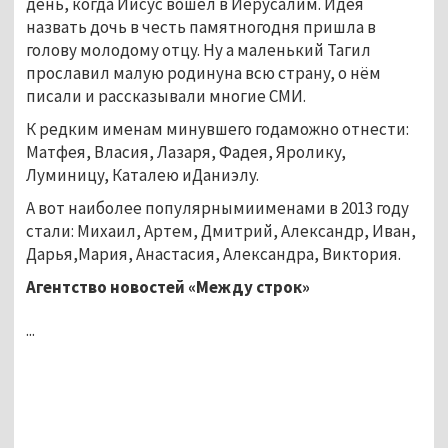
день, когда Иисус вошел в Иерусалим. Идея
назвать дочь в честь памятногодня пришла в
голову молодому отцу. Ну а маленький Тагил
прославил малую родинуна всю страну, о нём
писали и рассказывали многие СМИ.
К редким именам минувшего годаможно отнести:
Матфея, Власия, Лазаря, Фадея, Яролику,
Луминицу, Каталею иДаниэлу.
А вот наиболее популярнымиименами в 2013 году
стали: Михаил, Артем, Дмитрий, Александр, Иван,
Дарья,Мария, Анастасия, Александра, Виктория.
Агентство новостей «Между строк»
...