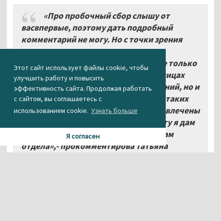
«Про пробочный сбор слышу от
васвпервые, поэтому дать подробный
комментарий не могу. Но с точки зрения
статьи16 ФЗ №171 – такая услуга
противоречива. Закон запрещает не только
Этот сайт использует файлы cookie, чтобы
розничнуюпродажу алкоголя в границах
улучшить работу и повысить
образовательных и других учреждений, но и
эффективность сайта. Продолжая работать
егораспитие. Поэтому за появление таких
с сайтом, вы соглашаетесь с
объявлений предприятия будут привлечены
использованием cookie.
Узнать больше
кответственности. По данному факту я дам
поручение разобраться специалистам
Я согласен
отдела»,- прокомментирова Татьяна
Семиколенных.
Так же мы попытались выяснить позицию
ресторана «Своя компания», номенеджер
отказалась от комментариев, сославшись на
отсутствующего на местеуправляющего