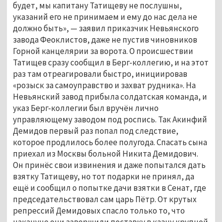
будет, мы капитану Татищеву не послушны, 
указаний его не принимаем и ему до нас дела не 
должно быть», — заявил приказчик Невьянского 
завода Феоклистов, даже не пустив чиновников 
Горной канцелярии за ворота. О происшествии 
Татищев сразу сообщил в Берг-коллегию, и на этот 
раз там отреагировали быстро, инициировав 
«розыск за самоуправство и захват рудника». На 
Невьянский завод прибыла солдатская команда, и 
указ Берг-коллегии был вручён лично 
управляющему заводом под роспись. Так Акинфий 
Демидов первый раз попал под следствие, 
которое продлилось более полугода. Спасать сына 
приехал из Москвы больной Никита Демидович. 
Он принёс свои извинения и даже попытался дать 
взятку Татищеву, но тот подарки не принял, да 
ещё и сообщил о попытке дачи взятки в Сенат, где 
председательствовал сам царь Пётр. От крутых 
репрессий Демидовых спасло только то, что 