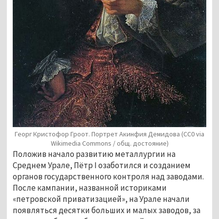
Георг Кристофор Гроот. Портрет Акинфия Демидова (СС0 via
Wikimedia Commons / общ. достояние)
Положив начало развитию металлургии на 
Среднем Урале, Пётр I озаботился и созданием 
органов государственного контроля над заводами. 
После кампании, названной историками 
«петровской приватизацией», на Урале начали 
появляться десятки больших и малых заводов, за 