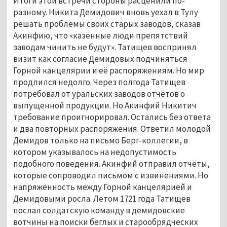
Итоги этой встречи стороны расценили по-
разному. Никита Демидович вновь уехал в Тулу 
решать проблемы своих старых заводов, сказав 
Акинфию, что «казённые люди препятствий 
заводам чинить не будут». Татищев воспринял 
визит как согласие Демидовых подчиняться 
Горной канцелярии и её распоряжениям. Но мир 
продлился недолго. Через полгода Татищев 
потребовал от уральских заводов отчётов о 
выпущенной продукции. Но Акинфий Никитич 
требование проигнорировал. Остались без ответа 
и два повторных распоряжения. Ответил молодой 
Демидов только на письмо Берг-коллегии, в 
котором указывалось на недопустимость 
подобного поведения. Акинфий отправил отчёты, 
которые сопроводил письмом с извинениями. Но 
напряжённость между Горной канцелярией и 
Демидовыми росла. Летом 1721 года Татищев 
послал солдатскую команду в демидовские 
вотчины на поиски беглых и старообрядческих 