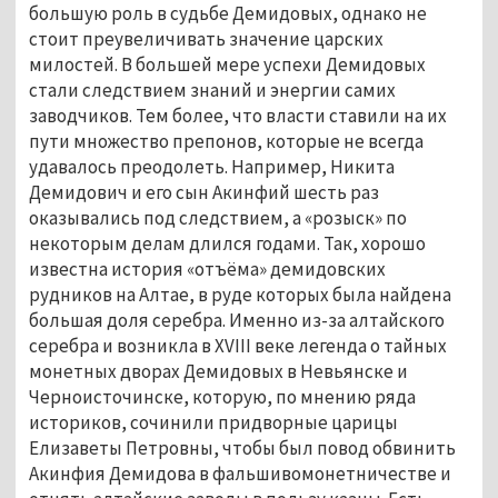
большую роль в судьбе Демидовых, однако не 
стоит преувеличивать значение царских 
милостей. В большей мере успехи Демидовых 
стали следствием знаний и энергии самих 
заводчиков. Тем более, что власти ставили на их 
пути множество препонов, которые не всегда 
удавалось преодолеть. Например, Никита 
Демидович и его сын Акинфий шесть раз 
оказывались под следствием, а «розыск» по 
некоторым делам длился годами. Так, хорошо 
известна история «отъёма» демидовских 
рудников на Алтае, в руде которых была найдена 
большая доля серебра. Именно из-за алтайского 
серебра и возникла в XVIII веке легенда о тайных 
монетных дворах Демидовых в Невьянске и 
Черноисточинске, которую, по мнению ряда 
историков, сочинили придворные царицы 
Елизаветы Петровны, чтобы был повод обвинить 
Акинфия Демидова в фальшивомонетничестве и 