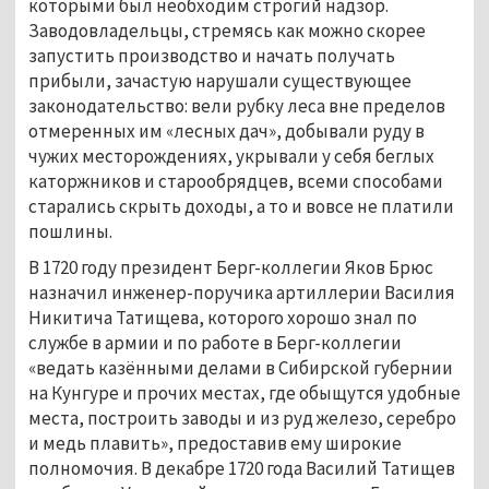
которыми был необходим строгий надзор. 
Заводовладельцы, стремясь как можно скорее 
запустить производство и начать получать 
прибыли, зачастую нарушали существующее 
законодательство: вели рубку леса вне пределов 
отмеренных им «лесных дач», добывали руду в 
чужих месторождениях, укрывали у себя беглых 
каторжников и старообрядцев, всеми способами 
старались скрыть доходы, а то и вовсе не платили 
пошлины. 
В 1720 году президент Берг-коллегии Яков Брюс 
назначил инженер-поручика артиллерии Василия 
Никитича Татищева, которого хорошо знал по 
службе в армии и по работе в Берг-коллегии 
«ведать казёнными делами в Сибирской губернии 
на Кунгуре и прочих местах, где обыщутся удобные 
места, построить заводы и из руд железо, серебро 
и медь плавить», предоставив ему широкие 
полномочия. В декабре 1720 года Василий Татищев 