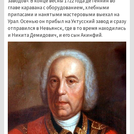
заводов». В конце весны 1722 года де Геннин во 
главе каравана с оборудованием, хлебными 
припасами и нанятыми мастеровыми выехал на 
Урал. Осенью он прибыл на Уктусский завод и сразу 
отправился в Невьянск, где в то время находились 
и Никита Демидович, и его сын Акинфий. 