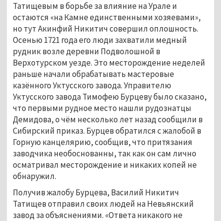
Татищевым в борьбе за влияние на Урале и 
остаются «на Камне единственными хозяевами», 
но тут Акинфий Никитич совершил оплошность. 
Осенью 1721 года его люди захватили медный 
рудник возле деревни Подволошной в 
Верхотурском уезде. Это месторождение неделей 
раньше начали обрабатывать мастеровые 
казённого Уктусского завода. Управителю 
Уктусского завода Тимофею Бурцеву было сказано, 
что первыми рудное место нашли рудознатцы 
Демидова, о чём несколько лет назад сообщили в 
Сибирский приказ. Бурцев обратился с жалобой в 
Горную канцелярию, сообщив, что притязания 
заводчика необоснованны, так как он сам лично 
осматривал месторождение и никаких копей не 
обнаружил. 
Получив жалобу Бурцева, Василий Никитич 
Татищев отправил своих людей на Невьянский 
завод за объяснениями. «Ответа никакого не 