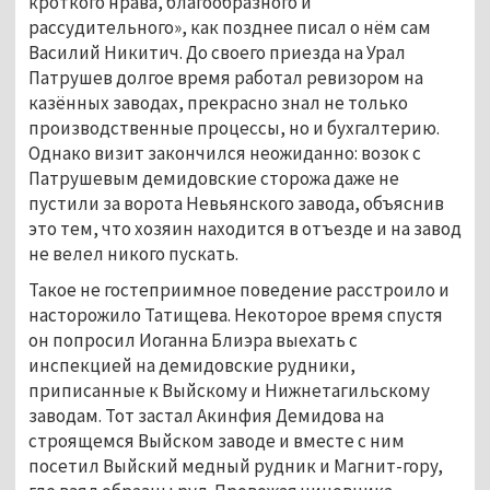
кроткого нрава, благообразного и 
рассудительного», как позднее писал о нём сам 
Василий Никитич. До своего приезда на Урал 
Патрушев долгое время работал ревизором на 
казённых заводах, прекрасно знал не только 
производственные процессы, но и бухгалтерию. 
Однако визит закончился неожиданно: возок с 
Патрушевым демидовские сторожа даже не 
пустили за ворота Невьянского завода, объяснив 
это тем, что хозяин находится в отъезде и на завод 
не велел никого пускать. 
Такое не гостеприимное поведение расстроило и 
насторожило Татищева. Некоторое время спустя 
он попросил Иоганна Блиэра выехать с 
инспекцией на демидовские рудники, 
приписанные к Выйскому и Нижнетагильскому 
заводам. Тот застал Акинфия Демидова на 
строящемся Выйском заводе и вместе с ним 
посетил Выйский медный рудник и Магнит-гору, 