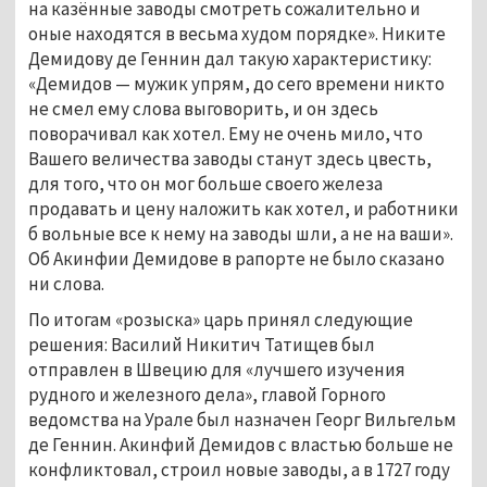
на казённые заводы смотреть сожалительно и 
оные находятся в весьма худом порядке». Никите 
Демидову де Геннин дал такую характеристику: 
«Демидов — мужик упрям, до сего времени никто 
не смел ему слова выговорить, и он здесь 
поворачивал как хотел. Ему не очень мило, что 
Вашего величества заводы станут здесь цвесть, 
для того, что он мог больше своего железа 
продавать и цену наложить как хотел, и работники 
б вольные все к нему на заводы шли, а не на ваши». 
Об Акинфии Демидове в рапорте не было сказано 
ни слова. 
По итогам «розыска» царь принял следующие 
решения: Василий Никитич Татищев был 
отправлен в Швецию для «лучшего изучения 
рудного и железного дела», главой Горного 
ведомства на Урале был назначен Георг Вильгельм 
де Геннин. Акинфий Демидов с властью больше не 
конфликтовал, строил новые заводы, а в 1727 году 