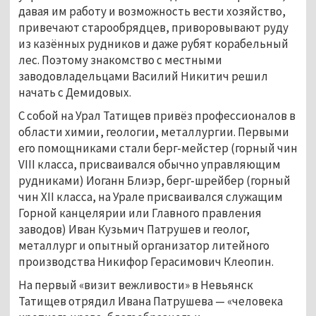
давая им работу и возможность вести хозяйство, 
привечают старообрядцев, приворовывают руду 
из казённых рудников и даже рубят корабельный 
лес. Поэтому знакомство с местными 
заводовладельцами Василий Никитич решил 
начать с Демидовых. 
С собой на Урал Татищев привёз профессионалов в 
области химии, геологии, металлургии. Первыми 
его помощниками стали берг-мейстер (горный чин 
VIII класса, присваивался обычно управляющим 
рудниками) Иоганн Блиэр, берг-шрейбер (горный 
чин XII класса, на Урале присваивался служащим 
Горной канцелярии или Главного правления 
заводов) Иван Кузьмич Патрушев и геолог, 
металлург и опытный организатор литейного 
производства Никифор Герасимович Клеопин. 
На первый «визит вежливости» в Невьянск 
Татищев отрядил Ивана Патрушева — «человека 