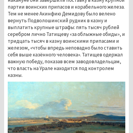
накануне они завершили поставку в казну крупной 
партии воинских припасов и корабельного железа. 
Тем не менее Акинфию Демидову было велено 
вернуть Подволошинский рудник в казну и 
выплатить крупные штрафы: пять тысяч рублей 
серебром лично Татищеву «за облыжные обиды», и 
тридцать тысяч в казну воинскими припасами и 
железом, «чтобы впредь неповадно было ставить 
себя выше казённого человека». Татищев одержал 
важную победу, показав всем заводовладельцам, 
что власть на Урале находится под контролем 
казны.