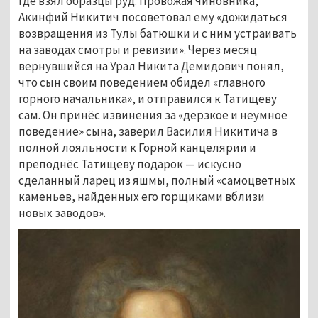
где взял образцы руд. Провожая чиновника, 
Акинфий Никитич посоветовал ему «дожидаться 
возвращения из Тулы батюшки и с ним устраивать 
на заводах смотры и ревизии». Через месяц 
вернувшийся на Урал Никита Демидович понял, 
что сын своим поведением обидел «главного 
горного начальника», и отправился к Татищеву 
сам. Он принёс извинения за «дерзкое и неумное 
поведение» сына, заверил Василия Никитича в 
полной лояльности к Горной канцелярии и 
преподнёс Татищеву подарок — искусно 
сделанный ларец из яшмы, полный «самоцветных 
каменьев, найденных его горщиками вблизи 
новых заводов». 