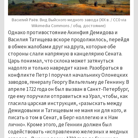
Василий Раёв. Вид Выйского медного завода (XIX в. / СС0 via
Wikimedia Commons / общ. достояние)
Однако противостояние Акинфия Демидова и 
Василия Татищева вскоре продолжилось, перейдя 
в обмен жалобами друг на друга, которые обе 
стороны слали напрямую в канцелярию Сената. 
Царь понимал, что склока может затянуться 
надолго и только навредит казне. Разобраться в 
конфликте Петр I поручил начальнику Олонецких 
заводов, генералу Георгу Вильгельму де Геннину. В 
апреле 1722 года он был вызван в Санкт-Петербург, 
где ему поручили отправиться на Урал, чтобы, как 
гласила царская инструкция, «разыскать между 
Демидовыми и Татищевым не маня ни для кого, и 
писать о том в Сенат, в Берг-коллегию и к Нам 
лично». Кроме этого, де Геннин должен был 
содействовать «исправлению железных и медных 