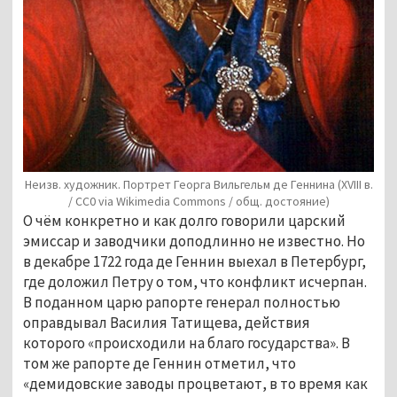
Неизв. художник. Портрет Георга Вильгельм де Геннина (XVIII в.
/ СС0 via Wikimedia Commons / общ. достояние)
О чём конкретно и как долго говорили царский 
эмиссар и заводчики доподлинно не известно. Но 
в декабре 1722 года де Геннин выехал в Петербург, 
где доложил Петру о том, что конфликт исчерпан. 
В поданном царю рапорте генерал полностью 
оправдывал Василия Татищева, действия 
которого «происходили на благо государства». В 
том же рапорте де Геннин отметил, что 
«демидовские заводы процветают, в то время как 