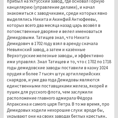
прибыл на Уктусский завод, где основал Горную 
канцелярию (управление делами), и начал 
знакомиться с заводчиками, среди которых явно 
выделялись Никита и Акинфий Антюфеевы, 
которых всего два месяца назад царь возвёл в 
потомственные дворяне и велел именоваться 
Демидовыми. Татищев знал, что Никита 
Демидович в 1702 году взял в аренду сначала 
Невьянский завод, а затем и казённые 
Верхотурские железные заводы, и эффективно 
ими управлял. Знал Татищев и то, что с 1702 по 1718 
годы демидовские заводы поставили в казну 1024 
орудия и более 7 тысяч штук артиллерийских 
снарядов, и уже два года Демидовы являются 
единственными поставщиками железа, якорей и 
пушек для русского флота, чем заслужили 
расположение главного адмирала Фёдора 
Апраксина и самого царя Петра. В то же время, про 
Демидовых ходили нехорошие слухи: вроде бы, 
укрывают они на своих заводах беглых крестьян, 