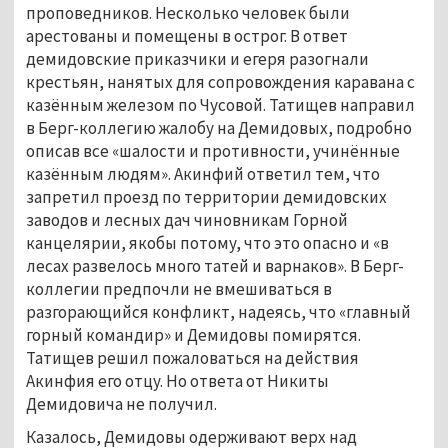
проповедников. Несколько человек были 
арестованы и помещены в острог. В ответ 
демидовские приказчики и егеря разогнали 
крестьян, нанятых для сопровождения каравана с 
казённым железом по Чусовой. Татищев направил 
в Берг-коллегию жалобу на Демидовых, подробно 
описав все «шалости и противности, учинённые 
казённым людям». Акинфий ответил тем, что 
запретил проезд по территории демидовских 
заводов и лесных дач чиновникам Горной 
канцелярии, якобы потому, что это опасно и «в 
лесах развелось много татей и варнаков». В Берг-
коллегии предпочли не вмешиваться в 
разгорающийся конфликт, надеясь, что «главный 
горный командир» и Демидовы помирятся. 
Татищев решил пожаловаться на действия 
Акинфия его отцу. Но ответа от Никиты 
Демидовича не получил. 
Казалось, Демидовы одерживают верх над 