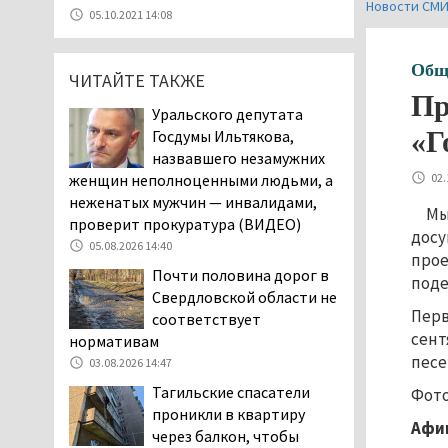
Новости СМ
07.08.2026 11:47
05.10.2021 14:08
Екатеринбург подвергся
атаке БПЛА, восемь из
Общ
ЧИТАЙТЕ ТАКЖЕ
них были сбиты, три
Пр
упали на крышу логистического
Уральского депутата
центра
«Г
Госдумы Ильтякова,
07.08.2026 11:28
назвавшего незамужних
Тагильские спасатели
02.
женщин неполноценными людьми, а
помогли заблудившемуся
неженатых мужчин — инвалидами,
Мы
в лесу мужчине найти
проверит прокуратура (ВИДЕО)
досу
дорогу домой
05.08.2026 14:40
прое
06.08.2026 16:28
Почти половина дорог в
поде
Прокуратура
Свердловской области не
Дзержинского района
Перв
соответствует
Нижнего Тагила
сент
нормативам
возбудила административное дело в
песе
03.08.2026 14:47
отношении «Водоканала-НТ» из-за
Тагильские спасатели
Фото
отсутствия холодной воды
проникли в квартиру
06.08.2026 15:42
Афи
через балкон, чтобы