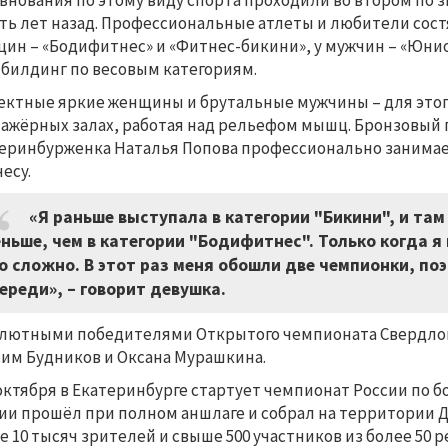
внования по этому виду спорта проходили во втором по
ть лет назад. Профессиональные атлеты и любители состя
ин – «Бодифитнес» и «Фитнес-бикини», у мужчин – «Юни
билдинг по весовым категориям.
ктные яркие женщины и брутальные мужчины – для этог
ажёрных залах, работая над рельефом мышц. Бронзовый 
еринбурженка Наталья Попова профессионально занимает
есу.
«Я раньше выступала в категории "Бикини", и та
ньше, чем в категории "Бодифитнес". Только когда я 
о сложно. В этот раз меня обошли две чемпионки, поэ
ереди», – говорит девушка.
лютными победителями Открытого чемпионата Свердлов
им Будников и Оксана Мурашкина.
 октября в Екатеринбурге стартует чемпионат России по б
ии прошёл при полном аншлаге и собрал на территории Д
е 10 тысяч зрителей и свыше 500 участников из более 50 