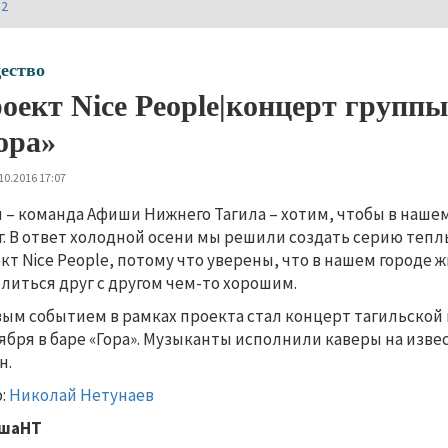
И2
ество
оект Nice People|концерт групп
ора»
10.2016 17:07
 – команда Афиши Нижнего Тагила – хотим, чтобы в наше
г. В ответ холодной осени мы решили создать серию тепл
кт Nice People, потому что уверены, что в нашем городе 
литься друг с другом чем-то хорошим.
ым событием в рамках проекта стал концерт тагильской
ября в баре «Гора». Музыканты исполнили каверы на изв
н.
:
Николай Нетунаев
шаНТ