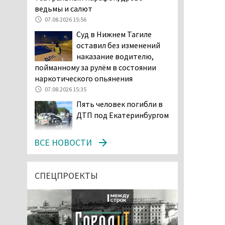
ведьмы и салют
07.08.2026 15:56
Суд в Нижнем Тагиле
оставил без изменений
наказание водителю,
пойманному за рулём в состоянии
наркотического опьянения
07.08.2026 15:35
Пять человек погибли в
ДТП под Екатеринбургом
07.08.2026 14:24
ВСЕ НОВОСТИ
Тагильские спасатели
проникли в квартиру
через балкон, чтобы
СПЕЦПРОЕКТЫ
помочь пенсионерке
07.08.2026 14:20
В Красноуральске хитрый
водитель BMW ездил с