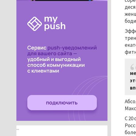
соре
деся
женщ
боди
Эффе
трен
екат
фитн
ме
эт
вп
Абсо
Макс
С 20
Росс
...
боле