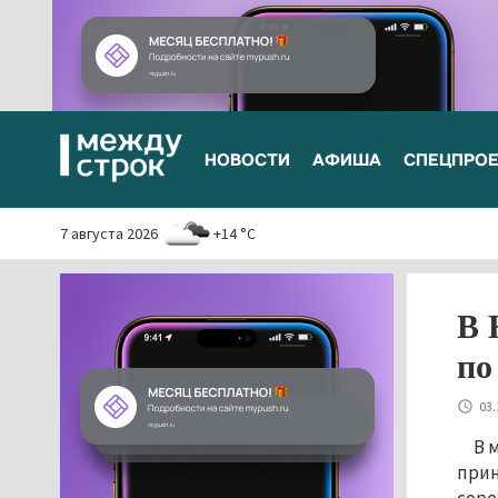
НОВОСТИ
АФИША
СПЕЦПРО
7 августа 2026
+14 °C
В 
по
03.
В 
прин