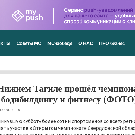
ЕКТЫ
Советы МС
МСнаобеде
О НАС
ПРО бизнес
Нижнем Тагиле прошёл чемпиона
 бодибилдингу и фитнесу (ФОТО
10.2016 10:18
минувшую субботу более сотни спортсменов со всего реги
ять участие в Открытом чемпионате Свердловской облас