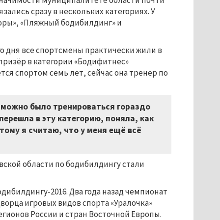
 значимости муниципалитете области почти
зались сразу в нескольких категориях. У
оры», «Пляжный бодибилдинг» и
о дня все спортсмены практически жили в
призёр в категории «Бодифитнес»
ся спортом семь лет, сейчас она тренер по
м можно было тренироваться гораздо
перешла в эту категорию, поняла, как
тому я считаю, что у меня ещё всё
ской области по бодибилдингу стали
одибилдингу-2016. Два года назад чемпионат
ворца игровых видов спорта «Уралочка»
регионов России и стран Восточной Европы.