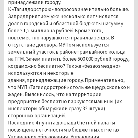
принадлежали городу.
К «Тагилдорстрою» вопросов значительно больше.
Запредприятием уже несколько лет числится
долг в городской и областной бюджеты насумму
более 1,2 миллиона рублей. Кроме того,
повсеместно нарушаются правилааренды. В
отсутствие договора МУПом используется
земельный участок в районетрамвайного кольца
на ГГМ. Зачем платить более 500 000 рублей городу,
когдаможно бесплатно? Так же «безвозмездно»
используются и некоторые
здания,принадлежащие городу. Примечательно,
что МУП «Тагилдорстрой» столь же щедр,сколько и
жаден. Выяснилось, что на территории
предприятия бесплатно паркуютсямашины (их
инспекторы обнаружили сразу 32 штуки)
сторонних организаций.
Последние 4 пункта доклада Счетной палаты
посвященынеточностям в бюджетных отчетах
Управления образования, Управления