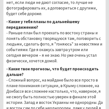
нет, если люди не дают согласие, то лучше не
фотографировать их, а договориться с другими,
будет себе дороже.
- Какие у тебя планы по дальнейшему
передвижению?
- Раньше план был проехать по востоку страны и
понять обстановку творящуюся там, поговорить с
людьми, сделать фото, я "гоняюсь" за новостями и
событиями. Где я окажусь завтра утром или
сегодня вечером – я не знаю. Но уже очень устал
физически, хочется домой.
- Какие твои прогнозы, что будет происходить
дальше?
- Сложный вопрос, на майдане было все просто в
плане понимания ситуации, в Крыму сложнее, на
Донбассе все сложнее настолько, что, наверное, я
не смогу быть полностью уверен в финале этой
истории. Запад и восток Украины не однородны. Да
и восток сам по себе неоднороден, даже у людей в