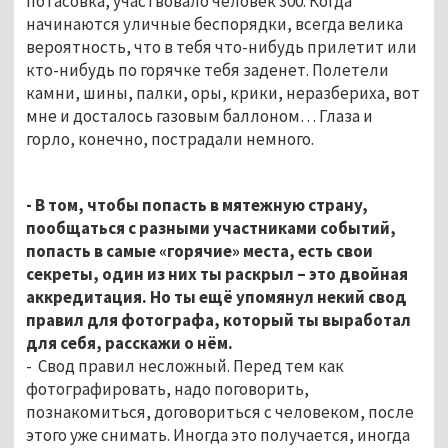
потасовка, участвовало человек 300. Когда
начинаются уличные беспорядки, всегда велика
вероятность, что в тебя что-нибудь прилетит или
кто-нибудь по горячке тебя заденет. Полетели
камни, шины, палки, оры, крики, неразбериха, вот
мне и досталось газовым баллоном… Глаза и
горло, конечно, пострадали немного.
- В том, чтобы попасть в мятежную страну,
пообщаться с разными участниками событий,
попасть в самые «горячие» места, есть свои
секреты, один из них ты раскрыл – это двойная
аккредитация. Но ты ещё упомянул некий свод
правил для фотографа, который ты выработал
для себя, расскажи о нём.
- Свод правил несложный. Перед тем как
фотографировать, надо поговорить,
познакомиться, договориться с человеком, после
этого уже снимать. Иногда это получается, иногда