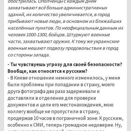
обострилась. Ополченцы с каждым днём
захватывают всё больше административных
зданий, их количество увеличивается, в город
прибывают новые люди, в основном из ближайших
населённых пунктов. По неофициальным данным их
человек 1000-1300, бойцов. Штурмуют военные
части, захватывают оружие. К тому же украинские
военные мешают подвозу продовольствия в город
со стороны запада.
- Ты чувствуешь угрозу для своей безопасности?
Вообще, как относятся к русским?
- В Киеве отношение немного изменилось, у меня
были проблемы при попадании в страну, моего
друга фотографа два раза задерживали и
доставляли в отделение для проверки
документов и цели его местонахождения, мою
коллегу вообще не пропустили в страну,
продержав 10 часов в пограничной зоне. К русским,
особенно к СМИ, теперь громадное недоверие. Ну,