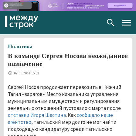
Togg
navig
Политика
В команде Сергея Носова неожиданное
назначение
07.05.2014 15:02
Сергей Носов продолжает перевозить в Нижний
Тагил «варягов». Место начальника управления
муниципальным имуществом и регулирования
земельных отношений пустовало с марта после
отставки Игоря Шастина
. Как
сообщало наше
агентство
, тагильский мэр долго не мог найти
подходящую кандидатуру среди тагильских
чиновников.