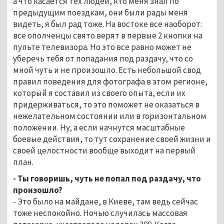
а что касается тех людей, кто меня знал по
предыдущим поездкам, они были рады меня
видеть, я был рад тоже. На востоке все наоборот:
все ополченцы свято верят в первые 2 кнопки на
пульте телевизора. Но это все равно может не
уберечь тебя от попадания под раздачу, что со
мной чуть и не произошло. Есть небольшой свод
правил поведения для фотографа в этом регионе,
который я составил из своего опыта, если их
придерживаться, то это поможет не оказаться в
нежелательном состоянии или в горизонтальном
положении. Ну, а если начнутся масштабные
боевые действия, то тут сохранение своей жизни и
своей целостности вообще выходит на первый
план.
- Ты говоришь, чуть не попал под раздачу, что
произошло?
- Это было на майдане, в Киеве, там ведь сейчас
тоже неспокойно. Ночью случилась массовая