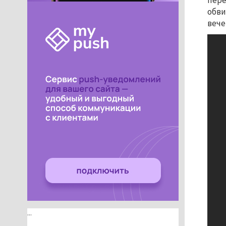
пере
обви
вече
...