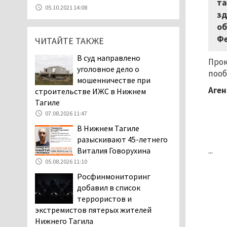
та
07.08.2026 11:47
05.10.2021 14:08
зд
Екатеринбург подвергся
об
атаке БПЛА, восемь из
Фе
ЧИТАЙТЕ ТАКЖЕ
них были сбиты, три
упали на крышу логистического
В суд направлено
Прок
центра
уголовное дело о
пооб
07.08.2026 11:28
мошенничестве при
Тагильские спасатели
Аген
строительстве ИЖС в Нижнем
помогли заблудившемуся
Тагиле
в лесу мужчине найти
07.08.2026 11:47
дорогу домой
В Нижнем Тагиле
06.08.2026 16:28
разыскивают 45-летнего
Прокуратура
...
Виталия Говорухина
Дзержинского района
05.08.2026 11:10
Нижнего Тагила
Росфинмониторинг
возбудила административное дело в
добавил в список
отношении «Водоканала-НТ» из-за
террористов и
отсутствия холодной воды
экстремистов пятерых жителей
06.08.2026 15:42
Нижнего Тагила