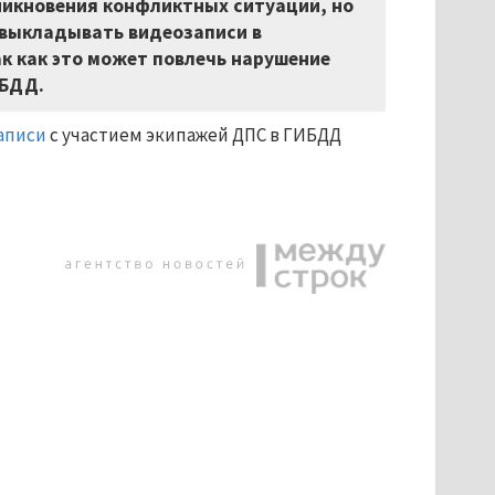
никновения конфликтных ситуаций, но
 выкладывать видеозаписи в
ак как это может повлечь нарушение
ИБДД.
аписи
с участием экипажей ДПС в ГИБДД