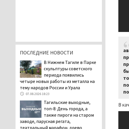
ав
ПОСЛЕДНИЕ НОВОСТИ
пр
В Нижнем Тагиле в Парке
пр
скульптуры советского
бы
периода появились
то
четыре новых работы из металла на
по
тему народов России и Урала
по
07.08.2026 18:23
Тагильские выходные,
В ка
топ-8: День города, а
также пироги на старом
заводе, парусная регата,
театральный марафон, древо