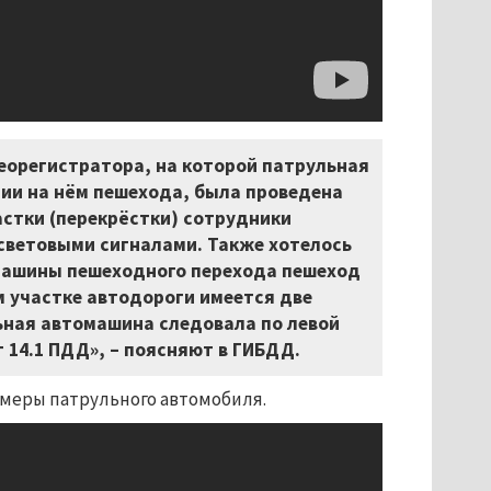
еорегистратора, на которой патрульная
ии на нём пешехода, была проведена
астки (перекрёстки) сотрудники
световыми сигналами. Также хотелось
омашины пешеходного перехода пешеход
м участке автодороги имеется две
ьная автомашина следовала по левой
 14.1 ПДД», – поясняют в ГИБДД.
амеры патрульного автомобиля.