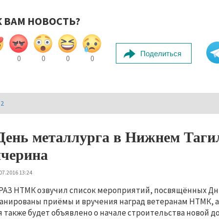
К ВАМ НОВОСТЬ?
Поделиться
0
0
0
0
И2
День металлурга в Нижнем Таг
черина
07.2016 13:24
РАЗ НТМК озвучил список мероприятий, посвящённых Дню 
анированы приёмы и вручения наград ветеранам НТМК, 
 также будет объявлено о начале строительства новой д