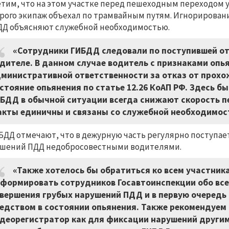
тим, что на этом участке перед пешеходным переходом 
рого экипаж объехал по трамвайным путям. Игнорирован
Д объясняют служебной необходимостью.
«Сотрудники ГИБДД следовали по поступившей о
дителе. В данном случае водитель с признаками опь
министративной ответственности за отказ от прох
стояние опьянения по статье 12.26 КоАП РФ. Здесь б
БДД в обычной ситуации всегда снижают скорость п
кты единичны и связаны со служебной необходимост
БДД отмечают, что в дежурную часть регулярно поступа
шений ПДД недобросовестными водителями.
«Также хотелось бы обратиться ко всем участни
формировать сотрудников Госавтоинспекции обо вс
вершения грубых нарушений ПДД и в первую очередь
едством в состоянии опьянения. Также рекомендуем
деорегистратор как для фиксации нарушений други