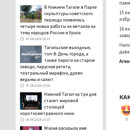
памя
дня запретят
В Нижнем Тагиле в Парке
электросамокаты
15 и
скульптуры советского
06.08.2026 11:41
избр
периода появились
четыре новых работы из металла на
«Я уверен, это бельевая
16 и
тему народов России и Урала
вошь». Родители 10-
заве
летней девочки
07.08.2026 18:23
Напо
пожаловались на кровососущих
Тагильские выходные,
дава
паразитов, которые искусали их
топ-8: День города, а
ребёнка в детской больнице
также пироги на старом
Аген
Нижнего Тагила
заводе, парусная регата,
05.08.2026 17:59
театральный марафон, древо
ведьмы и салют
Директора уральского
предприятия по
07.08.2026 15:56
производству дронов
Нижний Тагил на три дня
КА
«Упырь» подорвали в автомобиле
станет мировой
под Екатеринбургом
столицей
05.08.2026 17:05
короткометражного кино
0
Эксперты назвали
05.08.2026 13:20
причины массового мора
Мэрия раскрыла имя