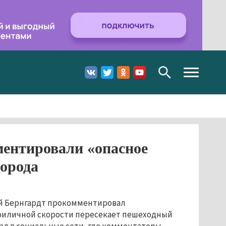
Toggle
navigation
ентировали «опасное
города
ей Бернгардт прокомментировал
 приличной скорости пересекает пешеходный