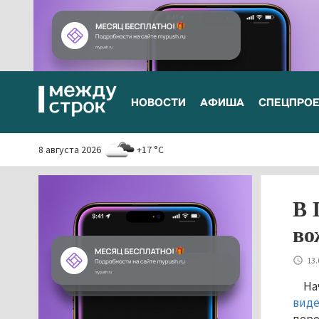
НОВОСТИ
АФИША
СПЕЦПРО
8 августа 2026
+17 °C
В 
во
13.
На
виде