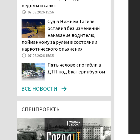
ведьмы и салют
07.08.2026 15:56
Суд в Нижнем Тагиле
оставил без изменений
наказание водителю,
пойманному за рулём в состоянии
наркотического опьянения
07.08.2026 15:35
Пять человек погибли в
ДТП под Екатеринбургом
07.08.2026 14:24
ВСЕ НОВОСТИ
Тагильские спасатели
проникли в квартиру
через балкон, чтобы
СПЕЦПРОЕКТЫ
помочь пенсионерке
07.08.2026 14:20
В Красноуральске хитрый
водитель BMW ездил с