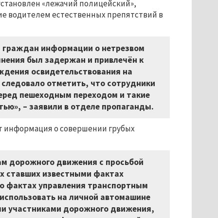
установлен «лежачий полицейский»,
ие водителем естественных препятствий в
т граждан информации о нетрезвом
янения был задержан и привлечён к
ождения освидетельствования на
ы следовало отметить, что сотрудники
еред пешеходным переходом и такие
ью», – заявили в отделе пропаганды.
ет информация о совершении грубых
кам дорожного движения с просьбой
ех ставших известными фактах
 о фактах управления транспортным
 использовать на личной автомашине
ми участниками дорожного движения,