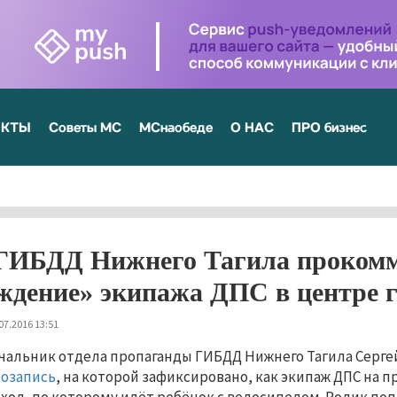
ЕКТЫ
Советы МС
МСнаобеде
О НАС
ПРО бизнес
ГИБДД Нижнего Тагила прокомм
ждение» экипажа ДПС в центре 
07.2016 13:51
чальник отдела пропаганды ГИБДД Нижнего Тагила Серг
озапись
, на которой зафиксировано, как экипаж ДПС на