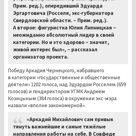
Прим. ред.), опередивший Эдуарда
Эргартовича (Росселя, экс-губернатора
Свердловской области. – Прим. ред.).
А второе: фигуристка Юлия Липницкая –
неожиданно абсолютный лидер в своей
категории. Но и это здорово – значит,
живой интерес был», – рассказал
организатор проекта.
Победу Аркадия Чернецкого, набравшего
в категории «государственные и общественные
деятели» 1202 голоса, над Эдуардом Росселем (659
голосов) и гендиректором УГМК Андреем
Козицыным (384 голоса) в окружении экс-мэра
назвали «вполне закономерной».
«Аркадий Михайлович сам привык
тянуть важнейшие и самые тяжёлые
направления работы на себе. В Совфеде