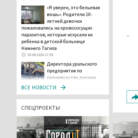
«Я уверен, это бельевая
вошь». Родители 10-
летней девочки
пожаловались на кровососущих
...
паразитов, которые искусали их
ребёнка в детской больнице
Нижнего Тагила
05.08.2026 17:59
Директора уральского
предприятия по
производству дронов
«Упырь» подорвали в автомобиле
ВСЕ НОВОСТИ
под Екатеринбургом
05.08.2026 17:05
Эксперты назвали
СПЕЦПРОЕКТЫ
причины массового мора
рыбы в Свердловской
области
05.08.2026 16:31