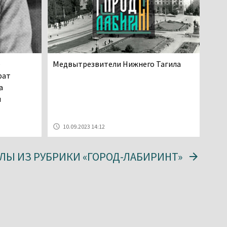
е
Медвытрезвители Нижнего Тагила
рат
а
н
10.09.2023 14:12
ЛЫ ИЗ РУБРИКИ «ГОРОД-ЛАБИРИНТ»