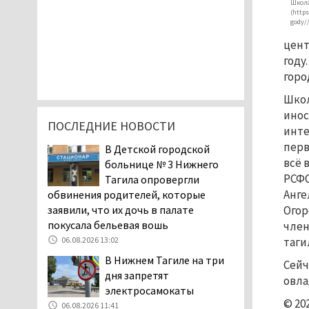
Школа
(https
gody//
цент
году
горо
Школ
инос
ПОСЛЕДНИЕ НОВОСТИ
инте
перв
В Детской городской
всё 
больнице № 3 Нижнего
РСФС
Тагила опровергли
Анге
обвинения родителей, которые
заявили, что их дочь в палате
Огор
покусала бельевая вошь
член
таги
06.08.2026 13:02
В Нижнем Тагиле на три
Сейч
дня запретят
овла
электросамокаты
© 20
06.08.2026 11:41