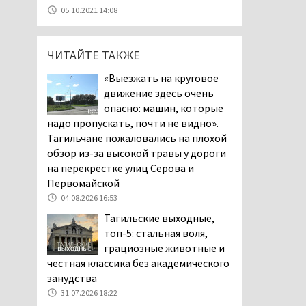
станет мировой
05.10.2021 14:08
столицей
короткометражного кино
05.08.2026 13:20
ЧИТАЙТЕ ТАКЖЕ
Мэрия раскрыла имя
«Выезжать на круговое
главной звезды Дня
движение здесь очень
города в Нижнем Тагиле
опасно: машин, которые
05.08.2026 11:26
надо пропускать, почти не видно».
В Нижнем Тагиле
Тагильчане пожаловались на плохой
разыскивают 45-летнего
обзор из-за высокой травы у дороги
Виталия Говорухина
на перекрёстке улиц Серова и
05.08.2026 11:10
Первомайской
04.08.2026 16:53
Во втором квартале
текущего года
Тагильские выходные,
мошенники украли у
топ-5: стальная воля,
клиентов российских банков 7,4 млрд
грациозные животные и
рублей
честная классика без академического
05.08.2026 10:58
занудства
31.07.2026 18:22
Жителей центра Нижнего