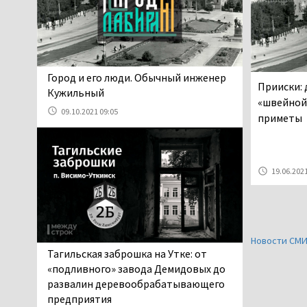
Осуждённый за убийство
тагильского хоккеиста
Александра Чумарина
Самат Хазипов в очередной раз
попал на скамью подсудимых
​​​​​​​Город и его люди. Обычный инженер
Прииски:
05.08.2026 15:28
Кужильный
«швейной
Уральского депутата
09.10.2021 09:05
приметы
Госдумы Ильтякова,
назвавшего незамужних
женщин неполноценными людьми, а
неженатых мужчин — инвалидами,
19.06.2021
проверит прокуратура (ВИДЕО)
05.08.2026 14:40
На водоёмах
Свердловской области с
Новости СМ
начала купального сезона
Тагильская заброшка на Утке: от
погиб 21 человек
«подливного» завода Демидовых до
05.08.2026 14:05
развалин деревообрабатывающего
Нижний Тагил на три дня
предприятия