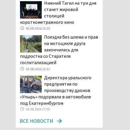
Тагила напугала система
Нижний Тагил на три дня
оповещения о
станет мировой
заложенной бомбе
столицей
04.08.2026 17:57
короткометражного кино
05.08.2026 13:20
«Выезжать на круговое
движение здесь очень
Поездка без шлема и прав
опасно: машин, которые
на мотоцикле друга
надо пропускать, почти не видно».
закончилась для
Тагильчане пожаловались на плохой
подростка со Старателя
обзор из-за высокой травы у дороги
госпитализацией
на перекрёстке улиц Серова и
03.08.2026 12:31
Первомайской
Директора уральского
04.08.2026 16:53
предприятия по
Отлавливать собак в
производству дронов
Нижнем Тагиле будут
«Упырь» подорвали в автомобиле
«дорожники»
под Екатеринбургом
04.08.2026 15:26
05.08.2026 17:05
На фоне острой нехватки
ВСЕ НОВОСТИ
полицейских в Нижнем
Тагиле растёт