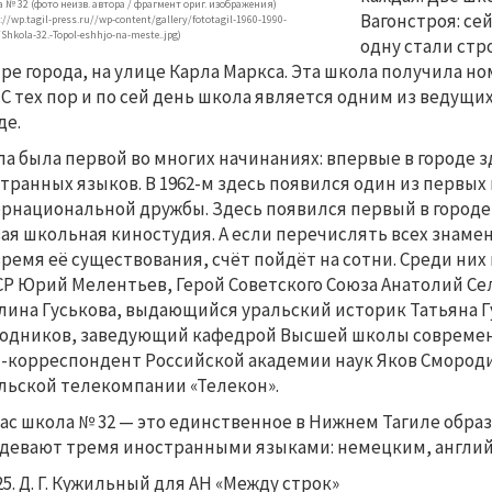
 № 32 (фото неизв. автора / фрагмент ориг. изображения)
Вагонстроя: се
://wp.tagil-press.ru//wp-content/gallery/fototagil-1960-1990-
Shkola-32.-Topol-eshhjo-na-meste..jpg)
одну стали стр
ре города, на улице Карла Маркса. Эта школа получила но
. С тех пор и по сей день школа является одним из ведущ
де.
а была первой во многих начинаниях: впервые в городе 
транных языков. В 1962-м здесь появился один из первых
рнациональной дружбы. Здесь появился первый в город
ая школьная киностудия. А если перечислять всех знамен
время её существования, счёт пойдёт на сотни. Среди ни
Р Юрий Мелентьев, Герой Советского Союза Анатолий Се
лина Гуськова, выдающийся уральский историк Татьяна 
одников, заведующий кафедрой Высшей школы современ
-корреспондент Российской академии наук Яков Смород
льской телекомпании «Телекон».
ас школа № 32 — это единственное в Нижнем Тагиле обра
девают тремя иностранными языками: немецким, англий
25. Д. Г. Кужильный для АН «Между строк»