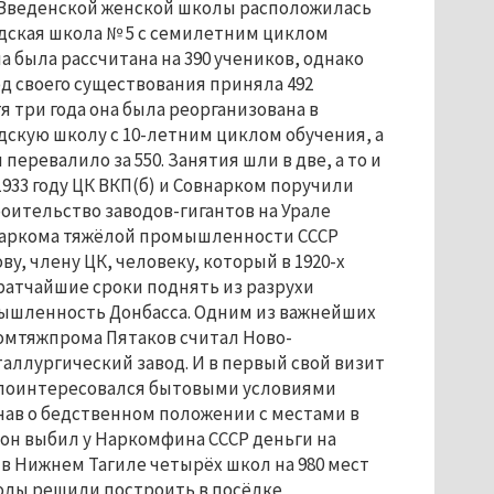
и Введенской женской школы расположилась
дская школа № 5 с семилетним циклом
а была рассчитана на 390 учеников, однако
од своего существования приняла 492
тя три года она была реорганизована в
скую школу с 10-летним циклом обучения, а
перевалило за 550. Занятия шли в две, а то и
 1933 году ЦК ВКП(б) и Совнарком поручили
оительство заводов-гигантов на Урале
аркома тяжёлой промышленности СССР
ву, члену ЦК, человеку, который в 1920-х
кратчайшие сроки поднять из разрухи
ышленность Донбасса. Одним из важнейших
омтяжпрома Пятаков считал Ново-
аллургический завод. И в первый свой визит
н поинтересовался бытовыми условиями
нав о бедственном положении с местами в
 он выбил у Наркомфина СССР деньги на
в Нижнем Тагиле четырёх школ на 980 мест
олы решили построить в посёлке