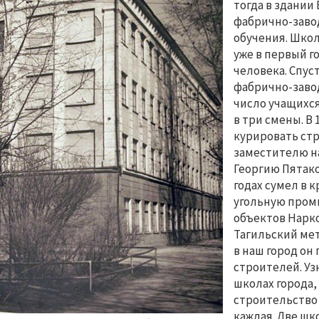
тогда в здани
фабрично-заво
обучения. Школ
уже в первый г
человека. Спус
фабрично-завод
число учащихся 
в три смены. В
курировать стр
заместителю н
Георгию Пятако
годах сумел в 
угольную пром
объектов Нарк
Тагильский мет
в наш город о
строителей. Уз
школах города,
строительство 
каждая. Две шк