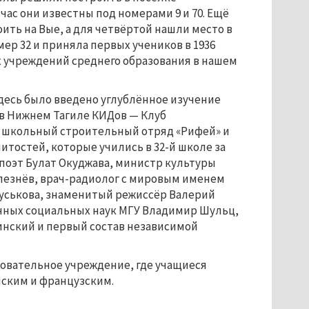
йчас они известны под номерами 9 и 70. Ещё
оить на Вые, а для четвёртой нашли место в
мер 32 и приняла первых учеников в 1936
их учреждений среднего образования в нашем
здесь было введено углублённое изучение
 в Нижнем Тагиле КИДов — Клуб
е школьный строительный отряд «Рифей» и
итостей, которые учились в 32-й школе за
х поэт Булат Окуджава, министр культуры
лезнёв, врач-радиолог с мировым именем
Гуськова, знаменитый режиссёр Валерий
ных социальных наук МГУ Владимир Шульц,
инский и первый состав независимой
зовательное учреждение, где учащиеся
ским и французским.