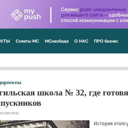
ЕКТЫ
Советы МС
МСнаобеде
О НАС
ПРО бизнес
цпроекты
гильская школа № 32, где готов
пускников
02.2025 10:51
История этого у