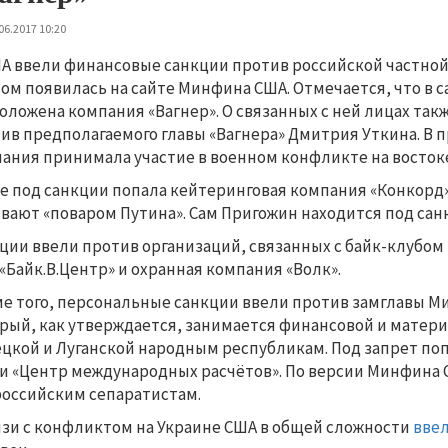
06.2017 10:20
А ввели финансовые санкции против российской частной
том появилась на сайте Минфина США. Отмечается, что в с
оложена компания «Вагнер». О связанных с ней лицах такж
ив предполагаемого главы «Вагнера» Дмитрия Уткина. В 
ания принимала участие в военном конфликте на восток
е под санкции попала кейтеринговая компания «Конкорд»
вают «поваром Путина». Сам Пригожин находится под санк
ции ввели против организаций, связанных с байк-клубом
«Байк.В.Центр» и охранная компания «Волк».
е того, персональные санкции ввели против замглавы М
рый, как утверждается, занимается финансовой и мат
цкой и Луганской народным республикам. Под запрет п
и «Центр международных расчётов». По версии Минфина
оссийским сепаратистам.
язи с конфликтом на Украине США в общей сложности
вве