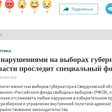
Поделиться
0
0
0
0
И2
итика
 нарушениями на выборах губер
ласти проследит специальный ф
06.2017 10:23
 легитимностью выборов губернатора в Свердловской об
анного «Российского фонда свободных выборов» (РФСВ), п
олько отслеживать любые нарушения в избирательном про
ризбирком и управление внутренней политики админис
ршенствованию законодательства.