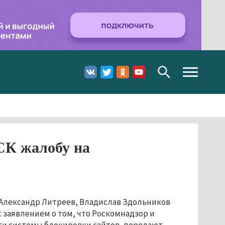
Toggle
navigation
СК жалобу на
Александр Литреев, Владислав Здольников
 заявлением о том, что Роскомнадзор и