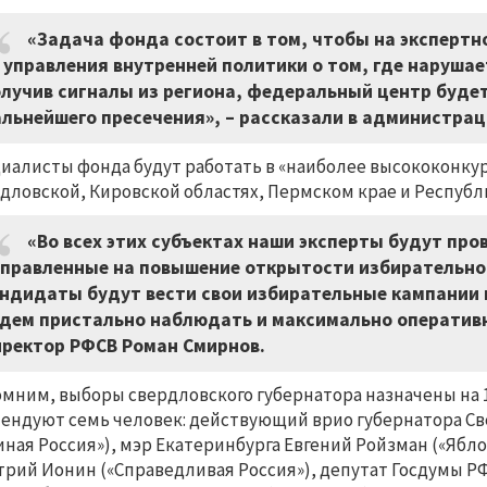
«Задача фонда состоит в том, чтобы на эксперт
 управления внутренней политики о том, где наруша
лучив сигналы из региона, федеральный центр будет
льнейшего пресечения», – рассказали в администрац
иалисты фонда будут работать в «наиболее высококонкур
дловской, Кировской областях, Пермском крае и Республ
«Во всех этих субъектах наши эксперты будут пр
правленные на повышение открытости избирательног
ндидаты будут вести свои избирательные кампании в
дем пристально наблюдать и максимально оперативн
ректор РФСВ Роман Смирнов.
мним, выборы свердловского губернатора назначены на 10
ендуют семь человек: действующий врио губернатора Св
иная Россия»), мэр Екатеринбурга Евгений Ройзман («Ябл
рий Ионин («Справедливая Россия»), депутат Госдумы Р