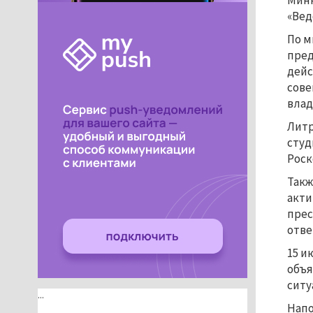
Минк
«Вед
По м
пред
дейс
сове
влад
Литр
студ
Роск
Такж
акти
прес
отве
15 и
объя
ситу
...
Напо