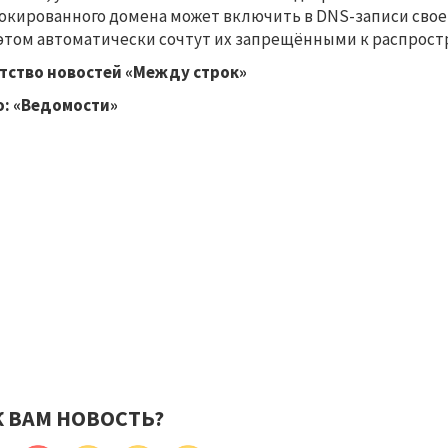
окированного домена может включить в DNS-записи своег
этом автоматически сочтут их запрещёнными к распрост
тство новостей «Между строк»
: «Ведомости»
К ВАМ НОВОСТЬ?