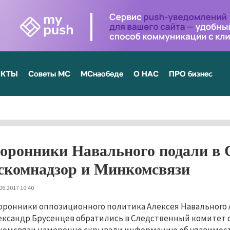
ЕКТЫ
Советы МС
МСнаобеде
О НАС
ПРО бизнес
оронники Навального подали в 
скомнадзор и Минкомсвязи
06.2017 10:40
оронники оппозиционного политика Алексея Навального 
ександр Брусенцев обратились в Следственный комитет с