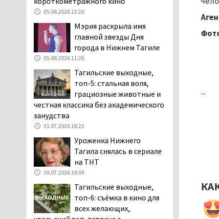
чело
короткометражного кино
Уральского депутата
05.08.2026 13:20
Аген
Госдумы Ильтякова,
Мэрия раскрыла имя
назвавшего незамужних
Фот
главной звезды Дня
женщин неполноценными людьми, а
города в Нижнем Тагиле
неженатых мужчин — инвалидами,
05.08.2026 11:26
проверит прокуратура (ВИДЕО)
Тагильские выходные,
05.08.2026 14:40
топ-5: стальная воля,
На водоёмах
...
грациозные животные и
Свердловской области с
честная классика без академического
начала купального сезона
занудства
погиб 21 человек
31.07.2026 18:22
05.08.2026 14:05
Уроженка Нижнего
Нижний Тагил на три дня
Тагила снялась в сериале
станет мировой
на ТНТ
столицей
30.07.2026 18:09
короткометражного кино
КА
Тагильские выходные,
05.08.2026 13:20
топ-6: съёмка в кино для
Мэрия раскрыла имя
всех желающих,
главной звезды Дня