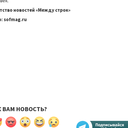
век.
тство новостей «Между строк»
о:
sofmag
.
ru
К ВАМ НОВОСТЬ?