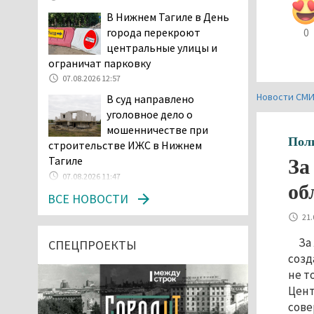
В Нижнем Тагиле в День
города перекроют
0
центральные улицы и
ограничат парковку
07.08.2026 12:57
Новости СМ
В суд направлено
уголовное дело о
мошенничестве при
Пол
строительстве ИЖС в Нижнем
Тагиле
За
07.08.2026 11:47
об
Екатеринбург подвергся
ВСЕ НОВОСТИ
атаке БПЛА, восемь из
21.
них были сбиты, три
За
упали на крышу логистического
СПЕЦПРОЕКТЫ
созд
центра
не т
07.08.2026 11:28
Цент
Тагильские спасатели
сове
помогли заблудившемуся