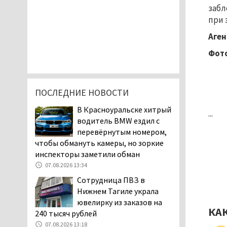
забл
при 
Аген
Фото
ПОСЛЕДНИЕ НОВОСТИ
В Красноуральске хитрый
...
водитель BMW ездил с
перевёрнутым номером,
чтобы обмануть камеры, но зоркие
инспекторы заметили обман
07.08.2026 13:34
Сотрудница ПВЗ в
Нижнем Тагиле украла
ювелирку из заказов на
КА
240 тысяч рублей
07.08.2026 13:18