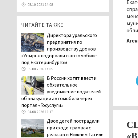
Екат
«Евро-5». Это опасно для здоровья и
05.10.2021 14:08
повышает износ автомобиля
спра
мене
06.08.2026 13:53
муни
ЧИТАЙТЕ ТАКЖЕ
В Детской городской
обли
больнице № 3 Нижнего
Директора уральского
Тагила опровергли
Аген
предприятия по
обвинения родителей, которые
производству дронов
заявили, что их дочь в палате
«Упырь» подорвали в автомобиле
покусала бельевая вошь
под Екатеринбургом
06.08.2026 13:02
05.08.2026 17:05
В Нижнем Тагиле на три
В России хотят ввести
дня запретят
обязательное
электросамокаты
уведомление водителей
06.08.2026 11:41
об эвакуации автомобиля через
«Я уверен, это бельевая
портал «Госуслуги»
вошь». Родители 10-
04.08.2026 12:17
летней девочки
Двое детей пострадали
СШ
пожаловались на кровососущих
при сходе трамвая с
паразитов, которые искусали их
«В
рельсов в Нижнем Тагиле
ребёнка в детской больнице