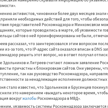
омсвязи намеренно скрывали информацию об уязвимост
омости».
нению активистов, чиновники более двух месяцев знали 
приняли необходимых действий для того, чтобы обезопас
твия представителей Роскомнадзора и Минкомсвязи можн
щаниях, которые проводились в марте, об уязвимости го
ельцы сайтов о ней проинформированы не были, отмечаю
еев рассказал, что заинтересовался этим вопросом пос
ии из-за того, что IP-адрес сайта оказался вписан в DNS 
омнадзор решить этот вопрос, но в ответ получал отписк
е Здольников и Литреев считают ложным заявление Роско
висты причастны к блокировкам сайтов. Они уверены, чт
тупление, так как руководство Роскомнадзора, направляя
тственности за ненадлежащее исполнение должностных 
юня стало известно, что Здольников и Брусенцев покину
снили это намерением «выждать некоторое время, чтобы
ация вокруг
жалобы
Роскомнадзора в МВД».
мним, уязвимость системы Роскомнадзора заключается в