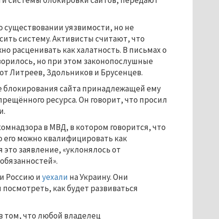
и системы блокировки сайтов, передают
о существовании уязвимости, но не
ить систему. Активисты считают, что
о расценивать как халатность. В письмах о
ворилось, но при этом законопослушные
т Литреев, Здольников и Брусенцев.
ле блокирования сайта принадлежащей ему
запрещённого ресурса. Он говорит, что просил
и.
мнадзора в МВД, в котором говорится, что
о его можно квалифицировать как
 это заявление, «уклонялось от
обязанностей».
ли Россию и
уехали
на Украину. Они
 посмотреть, как будет развиваться
 том, что любой владелец