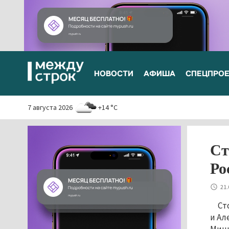
НОВОСТИ
АФИША
СПЕЦПРО
7 августа 2026
+14 °C
Ст
Ро
21.
Ст
и Ал