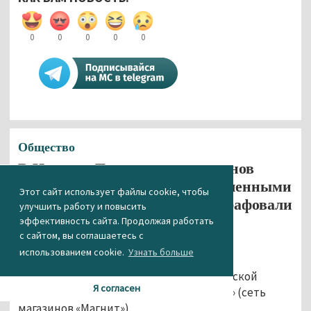
0
0
0
0
0
Общество
В Нижнем Тагиле сеть магазинов
«Магнит» за торговлю просроченными
Этот сайт использует файлы cookie, чтобы
йогуртами и креветками оштрафовали
улучшить работу и повысить
на 110 000 рублей
эффективность сайта. Продолжая работать
с сайтом, вы соглашаетесь с
20.09.2015 17:21
использованием cookie.
Узнать больше
18 сентября Арбитражный суд Свердловской
Я согласен
назначил штраф для компании «Тандер» (сеть
магазинов «Магнит»).