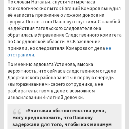
По словам Натальи, спустя четыре часа
психологических пыток Евгений Комаров вынудил
её написать признание о ложном доносе на
супруга. После этого Павлову отпустили. С жалобой
на действия тагильского следователя она
обратилась в Управление Следственного комитета
по Свердловской области. В СК заявление
приняли, но следователя Комарова от дела
не
отстранили
.
По мнению адвоката Устинова, высока
вероятность, что сейчас в следственном отделе
Дзержинского района заняты в первую очередь
«выгораживанием» своего сотрудника, а не
разбирательством в деле о возможном
изнасиловании 4-летней девочки.
«Учитывая обстоятельства дела,
могу предположить, что Павлову
задержали для того, чтобы как минимум