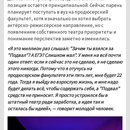
позиция остаётся принципиальной. Сейчас парень 
планирует поступать в вуз на продюсерский 
факультет, хотя изначально он хотел выбрать 
актёрско-режиссёрское направление, но с 
появлением собственного театра приоритеты и 
понимание перспектив заметно изменились.
«Я это миллион раз слышал: "Зачем ты взялся за 
"Подвал"? А ЕГЭ? Слишком мал". У меня на всё почти 
один ответ: если я сейчас это не сделаю, я не сделаю 
этого никогда. Потому что я отучусь на 
продюсерском факультете эти пять лет, мне будет 22 
года. Тогда я выйду во взрослую жизнь, и мне надо 
будет делать всё, чтобы содержать себя, а "Подвал" 
средств не приносит. Я просто устроился бы в 
штатный театр ради заработка, а идея так и 
осталась бы идеей», — говорит молодой человек.