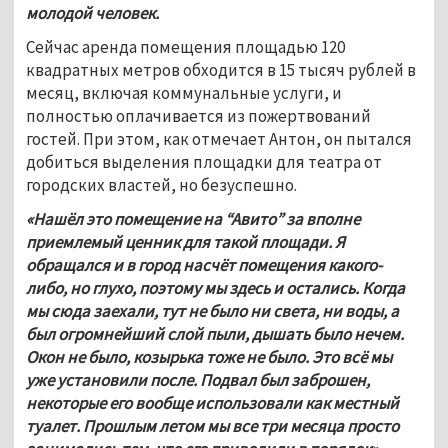
молодой человек.
Сейчас аренда помещения площадью 120 
квадратных метров обходится в 15 тысяч рублей в 
месяц, включая коммунальные услуги, и 
полностью оплачивается из пожертвований 
гостей. При этом, как отмечает Антон, он пытался 
добиться выделения площадки для театра от 
городских властей, но безуспешно.
«Нашёл это помещение на “Авито” за вполне 
приемлемый ценник для такой площади. Я 
обращался и в город насчёт помещения какого-
либо, но глухо, поэтому мы здесь и остались. Когда 
мы сюда заехали, тут не было ни света, ни воды, а 
был огромнейший слой пыли, дышать было нечем. 
Окон не было, козырька тоже не было. Это всё мы 
уже установили после. Подвал был заброшен, 
некоторые его вообще использовали как местный 
туалет. Прошлым летом мы все три месяца просто 