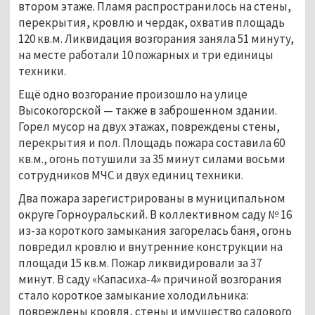
втором этаже. Пламя распространилось на стены,
перекрытия, кровлю и чердак, охватив площадь
120 кв.м. Ликвидация возгорания заняла 51 минуту,
на месте работали 10 пожарных и три единицы
техники.
Ещё одно возгорание произошло на улице
Высокогорской — также в заброшенном здании.
Горел мусор на двух этажах, повреждены стены,
перекрытия и пол. Площадь пожара составила 60
кв.м., огонь потушили за 35 минут силами восьми
сотрудников МЧС и двух единиц техники.
Два пожара зарегистрированы в муниципальном
округе Горноуральский. В коллективном саду № 16
из-за короткого замыкания загорелась баня, огонь
повредил кровлю и внутренние конструкции на
площади 15 кв.м. Пожар ликвидировали за 37
минут. В саду «Капасиха-4» причиной возгорания
стало короткое замыкание холодильника:
повреждены кровля, стены и имущество садового