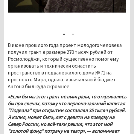
В июне прошлого года проект молодого человека 
получил грант в размере 270 тысяч рублей от 
Росмолодёжи, который существенно помог ему 
организовать и технически оснастить 
пространство в подвале жилого дома № 71 на 
проспекте Мира, однако изначальный бюджет 
Антона был куда скромнее.
«Если бы мы этот грант не выиграли, то открывались 
бы при свечах, потому что первоначальный капитал 
"Подвала" при открытии составлял 35 тысяч рублей. 
Я копил, может быть, лет с девяти на поездку на 
Север России, но всё-таки решил, что этот мой 
“золотой фонд” потрачу на театр», — вспоминает 