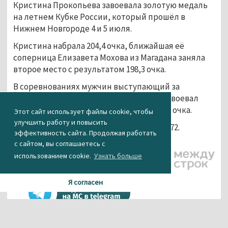
Кристина Прокопьева завоевала золотую медаль
на летнем Кубке России, который прошёл в
Нижнем Новгороде 4 и 5 июля.
Кристина набрала 204,4 очка, ближайшая её
соперница Елизавета Мохова из Магадана заняла
второе место с результатом 198,3 очка.
В соревнованиях мужчин выступающий за
Свердловскую область Илья Маньков завоевал
серебряную медаль с результатом 261,8 очка.
Этот сайт использует файлы cookie, чтобы
улучшить работу и повысить
Состязания проходили на трамплине К-72.
эффективность сайта. Продолжая работать
с сайтом, вы соглашаетесь с
Иллюстрация: Google
использованием cookie.
Узнать больше
Gemini
Я согласен