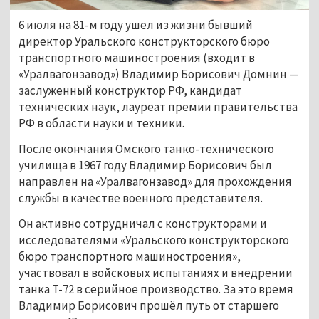
6 июля на 81-м году ушёл из жизни бывший
директор Уральского конструкторского бюро
транспортного машиностроения (входит в
«Уралвагонзавод») Владимир Борисович Домнин —
заслуженный конструктор РФ, кандидат
технических наук, лауреат премии правительства
РФ в области науки и техники.
После окончания Омского танко-технического
училища в 1967 году Владимир Борисович был
направлен на «Уралвагонзавод» для прохождения
службы в качестве военного представителя.
Он активно сотрудничал с конструкторами и
исследователями «Уральского конструкторского
бюро транспортного машиностроения»,
участвовал в войсковых испытаниях и внедрении
танка Т-72 в серийное производство. За это время
Владимир Борисович прошёл путь от старшего