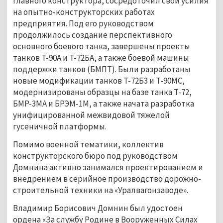
главного конструктора, сосредоточил свои усилия
на опытно-конструкторских работах
предприятия. Под его руководством
продолжилось создание перспективного
основного боевого танка, завершены проекты
танков Т-90А и Т-72БА, а также боевой машины
поддержки танков (БМПТ). Были разработаны
новые модификации танков Т-72Б3 и Т-90МС,
модернизированы образцы на базе танка Т-72,
БМР-3МА и БРЭМ-1М, а также начата разработка
унифицированной межвидовой тяжелой
гусеничной платформы.
Помимо военной тематики, коллектив
конструкторского бюро под руководством
Домнина активно занимался проектированием и
внедрением в серийное производство дорожно-
строительной техники на «Уралвагонзаводе».
Владимир Борисович Домнин был удостоен
ордена «За службу Родине в Вооруженных Силах