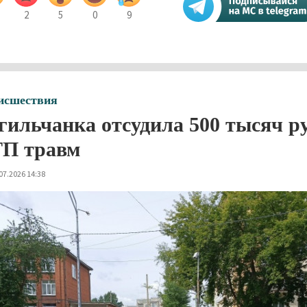
2
5
0
9
исшествия
гильчанка отсудила 500 тысяч р
П травм
07.2026 14:38