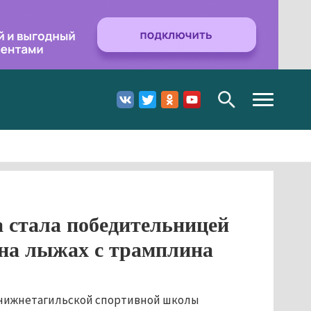
Toggle
navigation
 стала победительницей
 на лыжах с трамплина
нижнетагильской спортивной школы