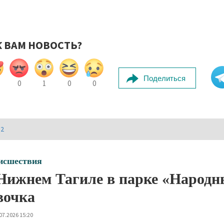
К ВАМ НОВОСТЬ?
Поделиться
0
1
0
0
И2
исшествия
Нижнем Тагиле в парке «Народн
вочка
07.2026 15:20