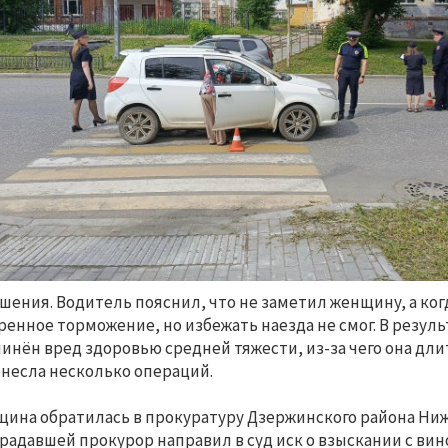
шения. Водитель пояснил, что не заметил женщину, а ко
ренное торможение, но избежать наезда не смог. В резу
инён вред здоровью средней тяжести, из-за чего она дл
несла несколько операций.
ина обратилась в прокуратуру Дзержинского района Ниж
радавшей прокурор направил в суд иск о взыскании с ви