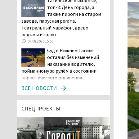
Тагильские выходные,
топ-8: День города, а
также пироги на старом
заводе, парусная регата,
театральный марафон, древо
ведьмы и салют
07.08.2026 15:56
Суд в Нижнем Тагиле
оставил без изменений
наказание водителю,
пойманному за рулём в состоянии
наркотического опьянения
07.08.2026 15:35
ВСЕ НОВОСТИ
Пять человек погибли в
ДТП под Екатеринбургом
СПЕЦПРОЕКТЫ
07.08.2026 14:24
Тагильские спасатели
проникли в квартиру
через балкон, чтобы