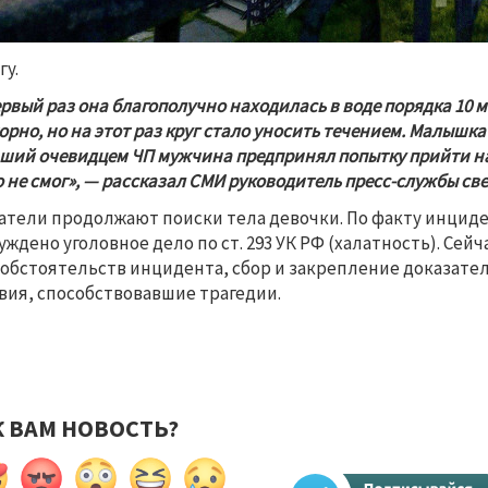
гу.
ервый раз она благополучно находилась в воде порядка 10 м
орно, но на этот раз круг стало уносить течением. Малышка
ший очевидцем ЧП мужчина предпринял попытку прийти на п
о не смог», — рассказал СМИ руководитель пресс-службы св
атели продолжают поиски тела девочки. По факту инциден
уждено уголовное дело по ст. 293 УК РФ (халатность). Се
 обстоятельств инцидента, сбор и закрепление доказател
вия, способствовавшие трагедии.
К ВАМ НОВОСТЬ?