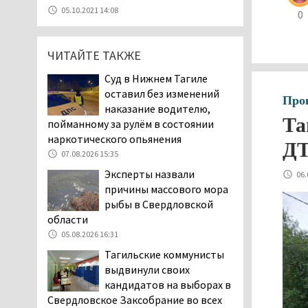
уголовное дело о
05.10.2021 14:08
0
мошенничестве при
строительстве ИЖС в Нижнем
Тагиле
ЧИТАЙТЕ ТАКЖЕ
07.08.2026 11:47
Суд в Нижнем Тагиле
Екатеринбург подвергся
оставил без изменений
Про
атаке БПЛА, восемь из
наказание водителю,
них были сбиты, три
Та
пойманному за рулём в состоянии
упали на крышу логистического
наркотического опьянения
ДТ
центра
07.08.2026 15:35
07.08.2026 11:28
Эксперты назвали
06.
Тагильские спасатели
причины массового мора
помогли заблудившемуся
рыбы в Свердловской
в лесу мужчине найти
области
дорогу домой
05.08.2026 16:31
06.08.2026 16:28
Тагильские коммунисты
Прокуратура
выдвинули своих
Дзержинского района
кандидатов на выборах в
Нижнего Тагила
Свердловское Заксобрание во всех