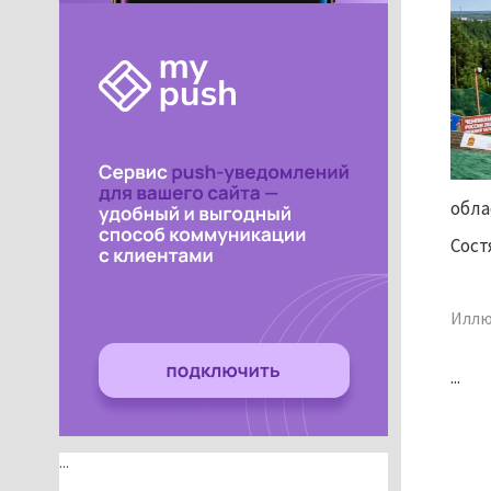
обла
Сост
Иллю
...
...