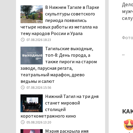
Дело
заявили, что их дочь в палате
В Нижнем Тагиле в Парке
мужч
покусала бельевая вошь
скульптуры советского
силу
06.08.2026 13:02
периода появились
четыре новых работы из металла на
В Нижнем Тагиле на три
тему народов России и Урала
дня запретят
Фото
электросамокаты
07.08.2026 18:23
06.08.2026 11:41
Тагильские выходные,
...
топ-8: День города, а
«Я уверен, это бельевая
также пироги на старом
вошь». Родители 10-
заводе, парусная регата,
летней девочки
театральный марафон, древо
пожаловались на кровососущих
ведьмы и салют
паразитов, которые искусали их
ребёнка в детской больнице
07.08.2026 15:56
Нижнего Тагила
Нижний Тагил на три дня
05.08.2026 17:59
станет мировой
столицей
Директора уральского
КА
короткометражного кино
предприятия по
производству дронов
05.08.2026 13:20
«Упырь» подорвали в автомобиле
Мэрия раскрыла имя