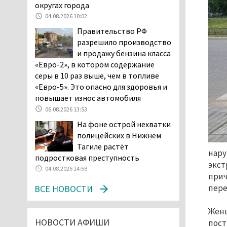
возбудила административное дело в
округах города
отношении «Водоканала-НТ» из-за
04.08.2026 10:02
отсутствия холодной воды
Правительство РФ
06.08.2026 15:42
разрешило производство
Двое детей пострадали
и продажу бензина класса
при сходе трамвая с
«Евро-2», в котором содержание
рельсов в Нижнем Тагиле
серы в 10 раз выше, чем в топливе
06.08.2026 14:25
«Евро-5». Это опасно для здоровья и
повышает износ автомобиля
Правительство РФ
разрешило производство
06.08.2026 13:53
и продажу бензина класса
На фоне острой нехватки
«Евро-2», в котором содержание
полицейских в Нижнем
серы в 10 раз выше, чем в топливе
Тагиле растёт
нару
«Евро-5». Это опасно для здоровья и
подростковая преступность
экст
повышает износ автомобиля
04.08.2026 14:58
прич
06.08.2026 13:53
пере
ВСЕ НОВОСТИ
В Детской городской
больнице № 3 Нижнего
Женщ
Тагила опровергли
НОВОСТИ АФИШИ
пост
обвинения родителей, которые