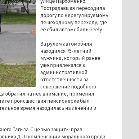
улице Пархоменко.
Пострадавшая переходила
дорогу по нерегулируемому
пешеходному переходу, где
её сбил автомобиль Geely.
За рулём автомобиля
находился 75-летний
мужчина, который ранее
уже привлекался к
административной
ответственности за
совершение подобного
гда обратил на неё внимание, применил
льтате происшествия пенсионерке был
ительное время находилась на лечении и
него Тагила. С целью защиты прав
новника ДТП компенсации морального вреда.