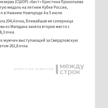
резерва (СШОР) «Аист» Кристина Прокопьева
тую медаль на летнем Кубке России,
 в Нижнем Новгороде 4 и 5 июля.
ла 204,4 очка, ближайшая её соперница
ва из Магадана заняла второе место с
,3 очка.
ях мужчин выступающий за Свердловскую
том 261,8 очка.