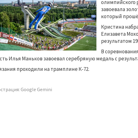
олимпийского 
завоевала золо
который прошёл
Кристина набра
Елизавета Мохо
результатом 198
В соревновани
сть Илья Маньков завоевал серебряную медаль с результа
язания проходили на трамплине К-72.
страция: Google Gemini