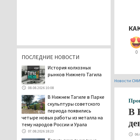
КА
0
ПОСЛЕДНИЕ НОВОСТИ
История колхозных
рынков Нижнего Тагила
Новости СМ
08.08.2026 10:08
В Нижнем Тагиле в Парке
Про
скульптуры советского
В 
периода появились
четыре новых работы из металла на
де
тему народов России и Урала
07.08.2026 18:23
06.