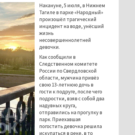
Накануне, 5 июля, в Нижнем 
Тагиле в парке «Народный» 
произошёл трагический 
инцидент на воде, унёсший 
жизнь 
несовершеннолетней 
девочки. 
Как сообщили в 
Следственном комитете 
России по Свердловской 
области, мужчина привёз 
свою 13-летнюю дочь в 
гости к подруге, после чего 
подростки, взяв с собой два 
надувных круга, 
отправились на прогулку в 
парк. Приехавшая 
погостить девочка решила 
искупаться в реке, в то 