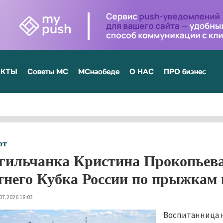
ЕКТЫ
Советы МС
МСнаобеде
О НАС
ПРО бизнес
рт
гильчанка Кристина Прокопьева
тнего Кубка России по прыжкам
07.2026 18:03
Воспитанница 