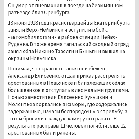
Он умер от пневмонии в поезде на безымянном
разъезде близ Оренбурга.
18 июня 1918 года красногвардейцы Екатеринбурга
заняли Верх-Нейвинск и вступили в бой с
«автомобилистами» в районе станции Нейво-
Рудянка. В то же время тагильский сводный отряд
занял сёла Нижние Таволги и Быньги и вышел на
окраины Невьянска.
Понимая, что крах восстания неизбежен,
Александр Елисеенко отдал приказ расстрелять
арестованных в Невьянске и близлежащих сёлах
большевиков и отступать в лес малыми группами.
Ночью заместители Елисеенко Кукушкин и
Мелентьев ворвались в камеры, где содержались
задержанные, начали беспорядочную стрельбу, а
затем бросили в каждую камеру по гранате. В
результате расправы 11 человек погибли, ещё 12
арестованных были ранены.