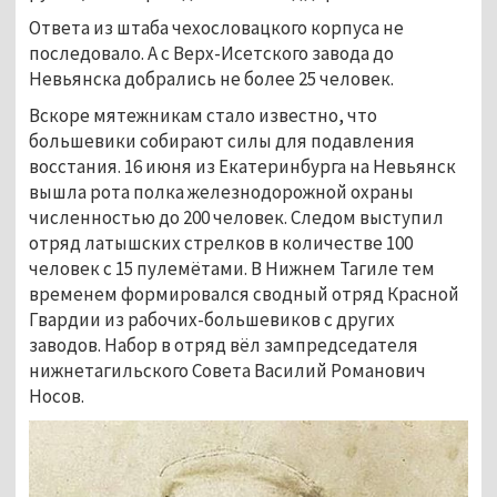
Ответа из штаба чехословацкого корпуса не
последовало. А с Верх-Исетского завода до
Невьянска добрались не более 25 человек.
Вскоре мятежникам стало известно, что
большевики собирают силы для подавления
восстания. 16 июня из Екатеринбурга на Невьянск
вышла рота полка железнодорожной охраны
численностью до 200 человек. Следом выступил
отряд латышских стрелков в количестве 100
человек с 15 пулемётами. В Нижнем Тагиле тем
временем формировался сводный отряд Красной
Гвардии из рабочих-большевиков с других
заводов. Набор в отряд вёл зампредседателя
нижнетагильского Совета Василий Романович
Носов.