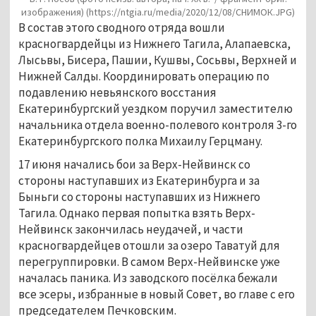
изображения)
(https://ntgia.ru/media/2020/12/08/СНИМОК.JPG)
В состав этого сводного отряда вошли
красногвардейцы из Нижнего Тагила, Алапаевска,
Лысьвы, Бисера, Пашии, Кушвы, Сосьвы, Верхней и
Нижней Салды. Координировать операцию по
подавлению невьянского восстания
Екатеринбургский уездком поручил заместителю
начальника отдела военно-полевого контроля 3-го
Екатеринбургского полка Михаилу Герцману.
17 июня начались бои за Верх-Нейвинск со
стороны наступавших из Екатеринбурга и за
Быньги со стороны наступавших из Нижнего
Тагила. Однако первая попытка взять Верх-
Нейвинск закончилась неудачей, и части
красногвардейцев отошли за озеро Таватуй для
перегруппировки. В самом Верх-Нейвинске уже
началась паника. Из заводского посёлка бежали
все эсеры, избранные в новый Совет, во главе с его
председателем Печковским.