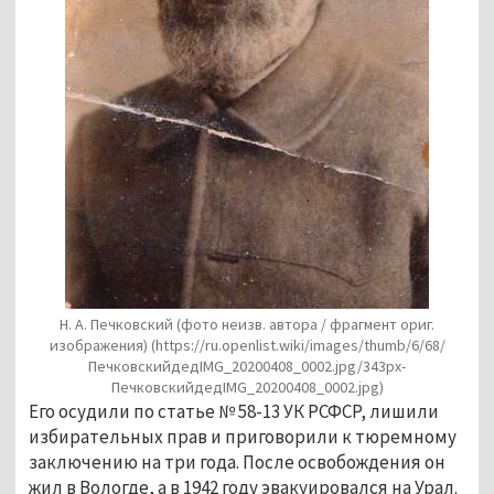
Н. А. Печковский (фото неизв. автора / фрагмент ориг.
изображения)
(https://ru.openlist.wiki/images/thumb/6/68/
ПечковскийдедIMG_20200408_0002.jpg/343px-
ПечковскийдедIMG_20200408_0002.jpg)
Его осудили по статье № 58-13 УК РСФСР, лишили
избирательных прав и приговорили к тюремному
заключению на три года. После освобождения он
жил в Вологде, а в 1942 году эвакуировался на Урал.