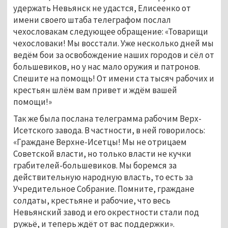
удержать Невьянск не удастся, Елисеенко от
имени своего штаба телеграфом послал
чехословакам следующее обращение: «Товарищи
чехословаки! Мы восстали. Уже несколько дней мы
ведём бои за освобождение наших городов и сёл от
большевиков, но у нас мало оружия и патронов.
Спешите на помощь! От имени ста тысяч рабочих и
крестьян шлём вам привет и ждём вашей
помощи!»
Так же была послана телеграмма рабочим Верх-
Исетского завода. В частности, в ней говорилось:
«Граждане Верхне-Исетцы! Мы не отрицаем
Советской власти, но только власти не кучки
грабителей-большевиков. Мы боремся за
действительную народную власть, то есть за
Учредительное Собрание. Помните, граждане
солдаты, крестьяне и рабочие, что весь
Невьянский завод и его окрестности стали под
ружьё, и теперь ждёт от вас поддержки».