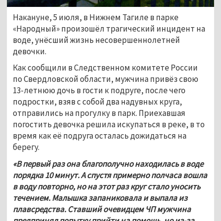
Накануне, 5 июля, в Нижнем Тагиле в парке 
«Народный» произошёл трагический инцидент на 
воде, унёсший жизнь несовершеннолетней 
девочки. 
Как сообщили в Следственном комитете России 
по Свердловской области, мужчина привёз свою 
13-летнюю дочь в гости к подруге, после чего 
подростки, взяв с собой два надувных круга, 
отправились на прогулку в парк. Приехавшая 
погостить девочка решила искупаться в реке, в то 
время как её подруга осталась дожидаться на 
берегу.
«В первый раз она благополучно находилась в воде 
порядка 10 минут. А спустя примерно полчаса вошла 
в воду повторно, но на этот раз круг стало уносить 
течением. Малышка запаниковала и выпала из 
плавсредства. Ставший очевидцем ЧП мужчина 
предпринял попытку прийти на помощь, но из-за 