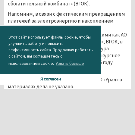
обогатительный комбинат» (ВГОК).
Напомним, в связи с фактическим прекращением
платежей за электроэнергию и накоплением
значительных долгов перед
ресурсоснабжающими компаниями, такими как АО
Этот сайт использует файлы cookie, чтобы
«Энергосбыт Плюс» и ПАО «Россети Урал», ВГОК, в
улучшить работу и повысить
отношении которого уже начата процедура
эффективность сайта. Продолжая работать
банкротства,
может быть передан
в конкурсное
с сайтом, вы соглашаетесь с
управление. Убыток предприятия в 2025 году
использованием cookie.
Узнать больше
составил 1,1 млрд рублей.
Какую статью вменяют владельцу НПРО «Урал» в
Я согласен
материалах дела не указано.
Фото:
Яндекс.Карты