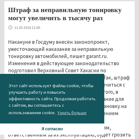
Штраф за неправильную тонировку
могут увеличить в тысячу раз
11.03.2016 11:00
Накануне в Госдуму внесён законопроект,
ужесточающий наказание за неправильную
тонировку автомобилей, пишет garant.ru.
Изменения в действующее законодательство
подготовил Верховный Совет Хакасии по
инициативе регионального прокурора. Так, штраф
за данное правонарушение может увеличиться с
Этот сайт использует файлы cookie, чтобы
500 рублей до 3 тысяч рублей. Помимо этого, в
улучшить работу и повысить
КоАП РФ предлагается закрепить наказание для
эффективность сайта. Продолжая работать
с сайтом, вы соглашаетесь с
должностных и юридических лиц за установку на
использованием cookie.
Узнать больше
транспортное средство стёкол с нарушением
требований к их светопропусканию.
Предполагается, что должностным лицам,
Я согласен
ответственным за их эксплуатацию, будет грозить