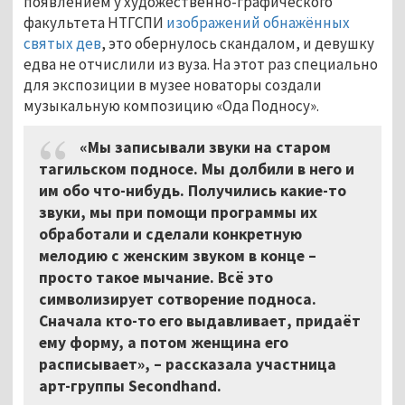
появлением у художественно-графического
факультета НТГСПИ
изображений обнажённых
святых дев
, это обернулось скандалом, и девушку
едва не отчислили из вуза. На этот раз специально
для экспозиции в музее новаторы создали
музыкальную композицию «Ода Подносу».
«Мы записывали звуки на старом
тагильском подносе. Мы долбили в него и
им обо что-нибудь. Получились какие-то
звуки, мы при помощи программы их
обработали и сделали конкретную
мелодию с женским звуком в конце –
просто такое мычание. Всё это
символизирует сотворение подноса.
Сначала кто-то его выдавливает, придаёт
ему форму, а потом женщина его
расписывает», – рассказала участница
арт-группы Secondhand.