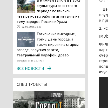
В Нижнем Тагиле в Парке
27.
скульптуры советского
Цв
периода появились
поуд
четыре новых работы из металла на
и пр
тему народов России и Урала
07.08.2026 18:23
1. «
Тагильские выходные,
IMDb:
топ-8: День города, а
Филь
также пироги на старом
кар
заводе, парусная регата,
очер
театральный марафон, древо
ведьмы и салют
геро
волш
07.08.2026 15:56
ВСЕ НОВОСТИ
as yo
Суд в Нижнем Тагиле
оставил без изменений
наказание водителю,
СПЕЦПРОЕКТЫ
пойманному за рулём в состоянии
наркотического опьянения
07.08.2026 15:35
Пять человек погибли в