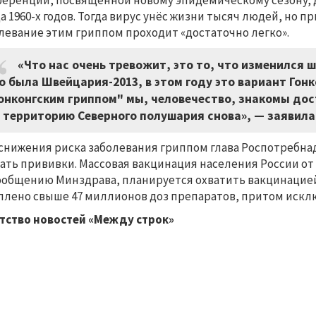
еренции, посвященной новому эпидемическому сезону, 
а 1960-х годов. Тогда вирус унёс жизни тысяч людей, но
левание этим гриппом проходит «достаточно легко».
«Что нас очень тревожит, это то, что изменился 
о была Швейцария-2013, в этом году это вариант Гонко
онконгским гриппом" мы, человечество, знакомы дос
 территорию Северного полушария снова», — заявила
снижения риска заболевания гриппом глава Роспотребнад
ать прививки. Массовая вакцинация населения России от г
ообщению Минздрава, планируется охватить вакцинацией 
плено свыше 47 миллионов доз препаратов, притом иск
тство новостей «Между строк»