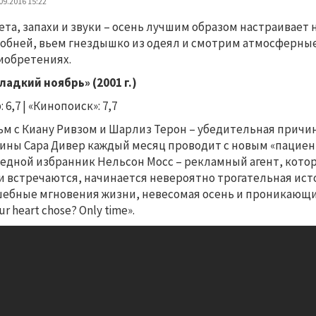
09.2016 15:22
ета, запахи и звуки
–
осень лучшим образом настраивает н
обней, вьем гнездышко из одеял и смотрим атмосферн
иобретениях.
Сладкий ноябрь» (2001 г.)
 6,7 | «Кинопоиск»: 7,7
м с Киану Ривзом и Шарлиз Терон – убедительная причин
тины
Сара Дивер
каждый месяц проводит с новым «пациент
едной избранник
Нельсон Мосс
–
рекламный агент, котор
и встречаются,
начинается невероятно трогательная ист
ебные мгновения жизни, невесомая осень и проникающие в д
ur heart chose? Only time».