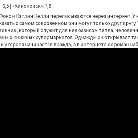
 6,5 | «Кинопоиск»: 7,8
Фокс и Кэтлин Келли переписываются через интернет. У к
казать о самом сокровенном они могут только друг другу
зинчик, который служит для нее оазисом тепла, человечн
мных книжных супермаркетов. Однажды он открывает так
и у героев начинается вражда, а в интернете их роман на