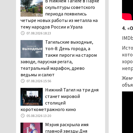
В Нижнем Тагиле в Парке
повышает износ автомобиля
скульптуры советского
06.08.2026 13:53
периода появились
четыре новых работы из металла на
В Детской городской
тему народов России и Урала
больнице № 3 Нижнего
4. «
Тагила опровергли
07.08.2026 18:23
IMDb:
обвинения родителей, которые
Тагильские выходные,
заявили, что их дочь в палате
Исто
топ-8: День города, а
покусала бельевая вошь
кото
также пироги на старом
06.08.2026 13:02
хоро
заводе, парусная регата,
театральный марафон, древо
непр
В Нижнем Тагиле на три
ведьмы и салют
дня запретят
Жемч
электросамокаты
07.08.2026 15:56
объя
06.08.2026 11:41
Нижний Тагил на три дня
станет мировой
«Я уверен, это бельевая
столицей
вошь». Родители 10-
короткометражного кино
летней девочки
пожаловались на кровососущих
05.08.2026 13:20
паразитов, которые искусали их
Мэрия раскрыла имя
ребёнка в детской больнице
главной звезды Дня