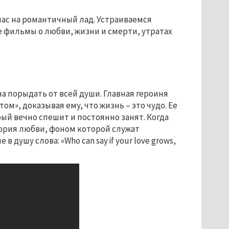
ас на романтичный лад. Устраиваемся
ые фильмы
о любви, жизни и смерти, утратах
а порыдать от всей души. Главная героиня
ом», доказывая ему, что жизнь
–
это чудо. Ее
ый вечно спешит и постоянно занят. Когда
ория любви, фоном которой служат
ушу слова: «Who can say if your love grows,