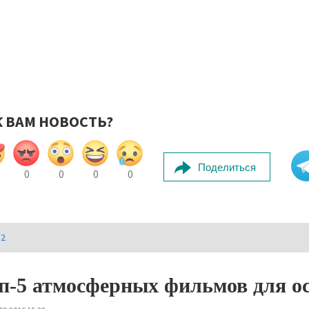
К ВАМ НОВОСТЬ?
Поделиться
0
0
0
0
И2
п-5 атмосферных фильмов для ос