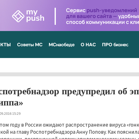
ЕКТЫ
Советы МС
МСнаобеде
О НАС
ПРО бизнес
спотребнадзор предупредил об э
иппа»
09.2016 15:29
этом году в России ожидают распространение вируса «гонк
кой на главу Роспотребнадзора Анну Попову. Как пояснил