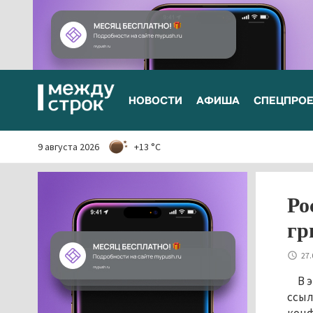
НОВОСТИ
АФИША
СПЕЦПРО
9 августа 2026
+13 °C
Ро
гр
27.
В 
ссыл