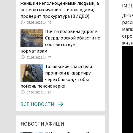
в лесу мужчине найти
женщин неполноценными людьми, а
IMDb:
дорогу домой
неженатых мужчин — инвалидами,
06.08.2026 16:28
Джо 
проверит прокуратура (ВИДЕО)
расс
Прокуратура
05.08.2026 14:40
мага
Дзержинского района
Почти половина дорог в
огро
Нижнего Тагила
Свердловской области не
возбудила административное дело в
жизн
соответствует
отношении «Водоканала-НТ» из-за
нормативам
отсутствия холодной воды
03.08.2026 14:47
06.08.2026 15:42
Тагильские спасатели
Двое детей пострадали
проникли в квартиру
при сходе трамвая с
через балкон, чтобы
рельсов в Нижнем Тагиле
помочь пенсионерке
06.08.2026 14:25
07.08.2026 14:20
Правительство РФ
ВСЕ НОВОСТИ
разрешило производство
и продажу бензина класса
«Евро-2», в котором содержание
НОВОСТИ АФИШИ
серы в 10 раз выше, чем в топливе
«Евро-5». Это опасно для здоровья и