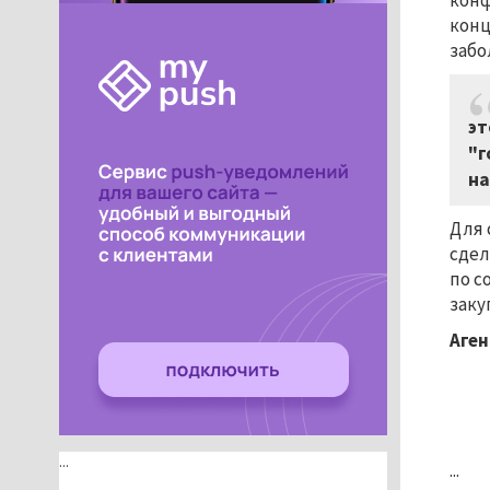
конф
конц
забо
эт
"г
на
Для 
сдел
по с
заку
Аген
...
...