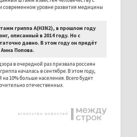
данный штамм известен человечеству с
 при современном уровне развития медицины
штамм гриппа А(H3N2), в прошлом году
нг, описанный в 2014 году. Но с
таточно давно. В этом году он придёт
 Анна Попова.
зора в очередной раз призвала россиян
риппа началась в сентябре. В этом году,
на 10% больше населения. Всего будет
лючительно отечественных.