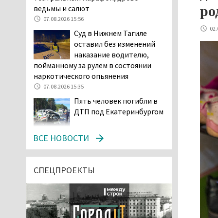
ро
ведьмы и салют
07.08.2026 15:56
02.
Суд в Нижнем Тагиле
оставил без изменений
наказание водителю,
пойманному за рулём в состоянии
наркотического опьянения
07.08.2026 15:35
Пять человек погибли в
ДТП под Екатеринбургом
07.08.2026 14:24
ВСЕ НОВОСТИ
Тагильские спасатели
проникли в квартиру
через балкон, чтобы
СПЕЦПРОЕКТЫ
помочь пенсионерке
07.08.2026 14:20
В Красноуральске хитрый
водитель BMW ездил с