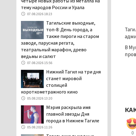
четыре новых работы из металла на
дня запретят
тему народов России и Урала
электросамокаты
07.08.2026 18:23
06.08.2026 11:41
Тагильские выходные,
«Я уверен, это бельевая
Таги
топ-8: День города, а
вошь». Родители 10-
также пироги на старом
адми
летней девочки
заводе, парусная регата,
В 
Му
пожаловались на кровососущих
театральный марафон, древо
пров
паразитов, которые искусали их
ведьмы и салют
ребёнка в детской больнице
07.08.2026 15:56
Нижнего Тагила
Нижний Тагил на три дня
05.08.2026 17:59
станет мировой
Директора уральского
столицей
предприятия по
короткометражного кино
производству дронов
05.08.2026 13:20
«Упырь» подорвали в автомобиле
Мэрия раскрыла имя
КА
под Екатеринбургом
главной звезды Дня
05.08.2026 17:05
города в Нижнем Тагиле
Эксперты назвали
05.08.2026 11:26
причины массового мора
0