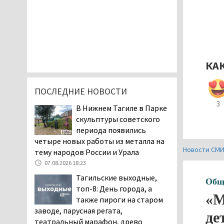
КА
ПОСЛЕДНИЕ НОВОСТИ
3
В Нижнем Тагиле в Парке
скульптуры советского
периода появились
четыре новых работы из металла на
Новости СМ
тему народов России и Урала
07.08.2026 18:23
Тагильские выходные,
Общ
топ-8: День города, а
«М
также пироги на старом
заводе, парусная регата,
де
театральный марафон, древо