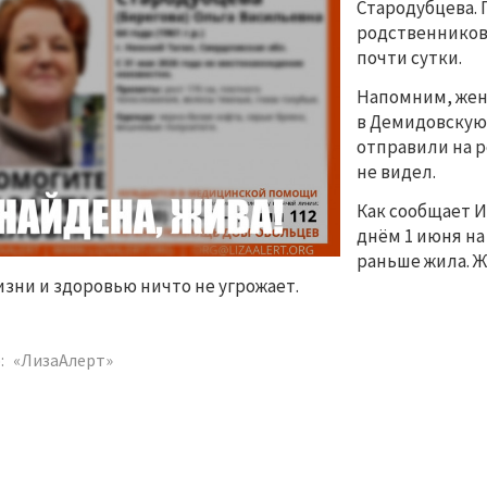
Стародубцева.
родственников
почти сутки.
Напомним, женщ
в Демидовскую
отправили на р
не видел.
Как сообщает И
днём 1 июня на
раньше жила. Ж
изни и здоровью ничто не угрожает.
:
«ЛизаАлерт»