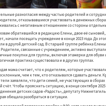
ельные разногласия между частью родителей и сотрудни
родители, отказывавшиеся участвовать в денежных сборах
кивались с негативным отношением со стороны отдельных
ловам обратившейся в редакцию Елены, двое её сыновей, 
лет, начали посещать учреждение в конце 2023 года. До это
ли в другой детский сад. В старшей группе ребёнка Елен
. Родители, связанные с учреждением, активно выступали 
ичные покупки для группы, включая этажерки для обуви и
огичная практика существовала и в других группах. 
дая мама считает, что к родителям, которые участвовали
осклонным, чем к тем, кто отказывался сдавать деньги. Кр
тели заявляли, что дети семей, не участвующих в сборах
й счёт. Чтобы прояснить ситуацию, в конце сентября 2025
динения детских садов 
«Радость», депутату Нижнетагиль
рая 
обещала разобраться в ситуации.