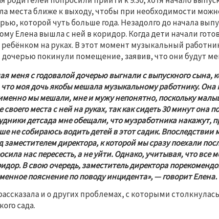
ая родителей попросили прийти к 9:30, хотя начало выпуск
ла места ближе к выходу, чтобы при необходимости можно
рью, которой чуть больше года. Незадолго до начала выпус
ому Елена вышла с ней в коридор. Когда дети начали гот
с ребёнком на руках. В этот момент музыкальный работни
с дочерью покинули помещение, заявив, что они будут м
мая меня с годовалой дочерью выгнали с выпускного сына, к
, что моя дочь якобы мешала музыкальному работнику. Она 
именно мы мешали, мне и мужу непонятно, поскольку малышк
е своего места с ней на руках, так как сидеть 30 минут она п
удники детсада мне обещали, что музработника накажут, пр
ше не собираюсь водить детей в этот садик. Впоследствии
д заместителем директора, к которой мы сразу поехали после
осила нас пересесть, а не уйти. Однако, учитывая, что все 
ридор. В свою очередь, заместитель директора порекоменд
менное пояснение по поводу инцидента», — говорит Елена. 
рассказала и о других проблемах, с которыми столкнулась
кого сада. 