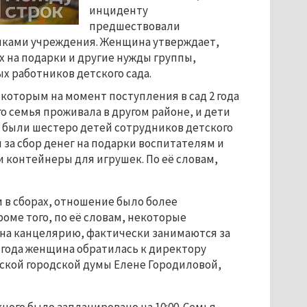
инциденту 
предшествовали 
ками учреждения. Женщина утверждает, 
 на подарки и другие нужды группы, 
 работников детского сада.
которым на момент поступления в сад 2 года 
го семья проживала в другом районе, и дети 
ы были шестеро детей сотрудников детского 
за сбор денег на подарки воспитателям и 
 контейнеры для игрушек. По её словам, 
 в сборах, отношение было более 
оме того, по её словам, некоторые 
 на канцелярию, фактически занимаются за 
 года женщина обратилась к 
директору 
ской городской думы Елене Городиловой, 