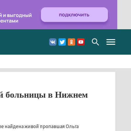
Toggle
navigation
й больницы в Нижнем
ле найдена живой пропавшая Ольга