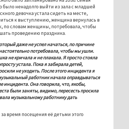
ного было запланировано на 10:00. Семья 
 было ненадолго выйти из зала с младшей 
кного девочка устала сидеть на месте, 
овиться к выступлению, женщина вернулась в 
к, по словам женщины, потребовала, чтобы 
ешать проведению праздника. 
оторый даже не успел начаться, по причине 
настоятельно потребовала, чтобы мы ушли. 
а не кричала и не плакала. Я просто стояла 
опросту устала. Пока я забирала детей, 
осили не уходить. После этого инцидента я 
 музыкальный работник начала оправдываться 
 инцидента. Она говорила, что, якобы, 
места были заняты, видимо, пересесть просила 
овала музыкальному работнику дать 
 за время посещения её детьми этого 