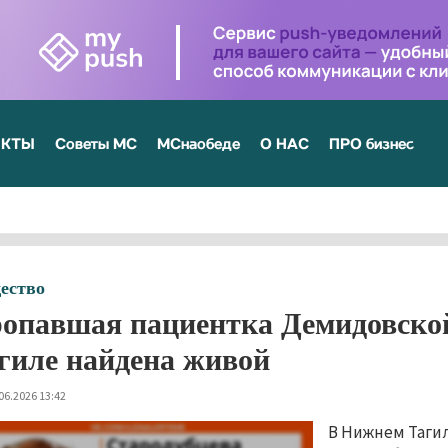
ЕКТЫ
Советы МС
МСнаобеде
О НАС
ПРО бизнес
ество
опавшая пациентка Демидовско
гиле найдена живой
06.2026 13:42
В Нижнем Таги