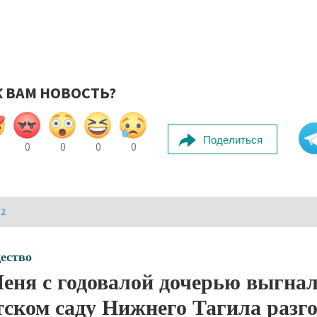
К ВАМ НОВОСТЬ?
Поделиться
0
0
0
0
И2
ество
еня с годовалой дочерью выгнал
тском саду Нижнего Тагила разг