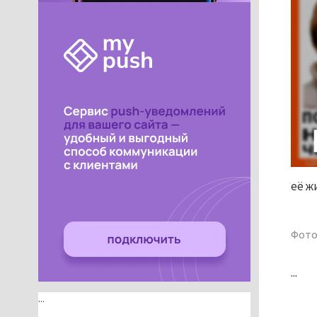
её ж
Фото
...
...