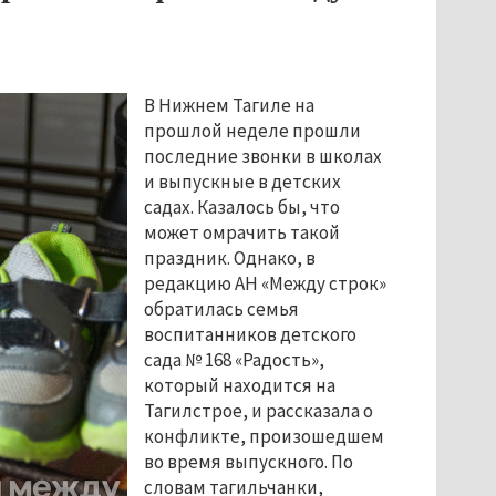
В Нижнем Тагиле на 
прошлой неделе прошли 
последние звонки в школах 
и выпускные в детских 
садах. Казалось бы, что 
может омрачить такой 
праздник. Однако, в 
редакцию АН «Между строк» 
обратилась семья 
воспитанников детского 
сада № 168 «Радость», 
который находится на 
Тагилстрое, и рассказала о 
конфликте, произошедшем 
во время выпускного. По 
словам тагильчанки, 