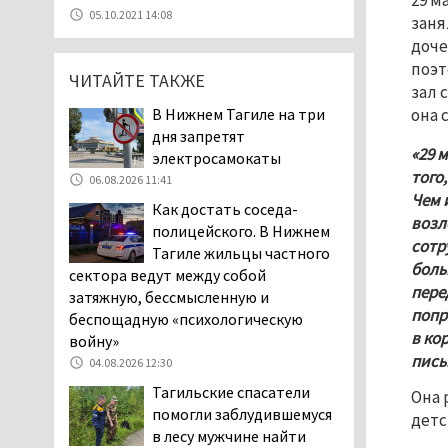
29 м
07.08.2026 11:47
05.10.2021 14:08
заня
Екатеринбург подвергся
доче
атаке БПЛА, восемь из
поэт
ЧИТАЙТЕ ТАКЖЕ
них были сбиты, три
зал 
упали на крышу логистического
В Нижнем Тагиле на три
она 
центра
дня запретят
07.08.2026 11:28
«29 
электросамокаты
Тагильские спасатели
того
06.08.2026 11:41
помогли заблудившемуся
Чем 
Как достать соседа-
в лесу мужчине найти
возл
полицейского. В Нижнем
дорогу домой
сотр
Тагиле жильцы частного
06.08.2026 16:28
боль
сектора ведут между собой
пере
Прокуратура
затяжную, бессмысленную и
Дзержинского района
попр
беспощадную «психологическую
Нижнего Тагила
в ко
войну»
возбудила административное дело в
пись
04.08.2026 12:30
отношении «Водоканала-НТ» из-за
Тагильские спасатели
Она 
отсутствия холодной воды
помогли заблудившемуся
детс
06.08.2026 15:42
в лесу мужчине найти