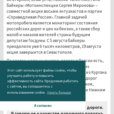
байкеры «Мотоинспекции Сергея Миронова» –
совместной акции восьми энтузиастов и партии
«Справедливая Россия». Главной задачей
мотопробега является мониторинг состояния
российских дорог и цен на бензин, а также сбор
жалоб и наказов жителей страны будущим
депутатам Госдумы. С 5 августа байкеры
преодолели уже 6 тысяч километров, 19 августа
акция завершится в Севастополе.
По словам мотоциклистов, дороги в России есть,
но некоторые участки пути заставляли их
Этот сайт использует файлы cookie, чтобы
серьёзно нервничать, например трасса из Кургана
улучшить работу и повысить
в Екатеринбург. Качество свердловских дорог
эффективность сайта. Продолжая работать
байкеры оценили как удовлетворительное,
с сайтом, вы соглашаетесь с
отметив дорогу между Екатеринбургом и Нижним
использованием cookie.
Узнать больше
Тагилом.
Я согласен
«Вам повезло, везде бы такие дороги.
Я говорю не о качестве дорожного полотна,