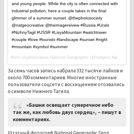
and young people. While the city is often connected with
industrial pollution, here a couple takes in the final
glimmer of a summer sunset. @thephotosociety
@natgeocreative @theimagereivew #Russia #Urals
#NizhnyTagil #USSR #LisyaMountain #watchtower
#couple #love #tourists #landscape #sunset #night
#mountain #symbol #summer
Фото опубликовано National Geographic (@natgeo)
Авг 16 2016 в 3:12 PDT
За семь часов запись набрала 332 тысячи лайков и
около 700 комментариев. Многие иностранные
пользователи соцсети с восхищением отозвались
о символе Нижнего Тагила.
«Башня освещает сумеречное небо
так же, как любовь двух сердец»,
–
пишут в
комментариях.
Штатный фотограф National Geographic Герд