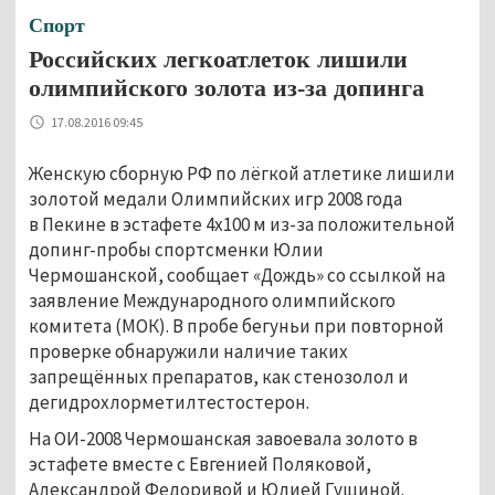
Спорт
Российских легкоатлеток лишили
олимпийского золота из-за допинга
17.08.2016 09:45
Женскую сборную РФ по лёгкой атлетике лишили
золотой медали Олимпийских игр 2008 года
в Пекине в эстафете 4х100 м из-за положительной
допинг-пробы спортсменки Юлии
Чермошанской, сообщает «Дождь» со ссылкой на
заявление Международного олимпийского
комитета (МОК). В пробе бегуньи при повторной
проверке обнаружили наличие таких
запрещённых препаратов, как стенозолол и
дегидрохлорметилтестостерон.
На ОИ-2008 Чермошанская завоевала золото в
эстафете вместе с Евгенией Поляковой,
Александрой Федоривой и Юлией Гущиной.