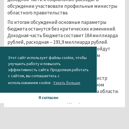
обсуждении участвовали профильные министры
областного правительства.
По итогам обсуждений основные параметры
бюджета останутся без критических изменений.
Доходная часть бюджета составит 184 миллиарда
рублей, расходная – 193,9 миллиарда рублей.
Однако внутри отдельных статей произойдут
перераспределения средств, в основном
Этот сайт использует файлы cookie, чтобы
касающиеся порядка финансирования
улучшить работу и повысить
социальных объектов.
эффективность сайта. Продолжая работать
с сайтом, вы соглашаетесь с
Итоговые цифры 29 ноября озвучит министр
использованием cookie.
Узнать больше
финансов Галина Кулаченко на совместном
заседании Заксобрания и правительства области.
Я согласен
Агентство новостей «Между строк»