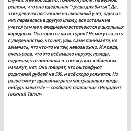
случаи. А её вообще постоянно лупили. Наверное, 
решили, что она идеальная “груша для битья”. Да, 
этих девочек поставили на школьный учёт, одна из 
них перевелась в другую школу, все остальные 
учатся там же и ежедневно встречаются в школьных 
коридорах. Повторится ли история? Не могу сказать 
с уверенностью, что нет, увы. Сами понимаете, не 
замечать, что что-то не так, невозможно. И я рада, 
очень рада, что это всё вышло наружу, правда, 
надежды, что виновных в этих жутких избиениях 
накажут, нет. Они говорят, что оштрафуют 
родителей рублей на 500, и всё скоро уляжется. Но 
разве смогут душевные раны пострадавших когда-
нибудь зажить?» — сообщает подписчик «Инцидент 
Нижний Тагил»