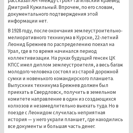
рассказал АН «Между строк» тагильский краевед 
Дмитрий Кужильный. Впрочем, по его словам, 
документального подтверждения этой 
информации нет.
В 1928 году, после окончания землеустроительно-
мелиоративного техникума в Курске, 22-летний 
Леонид Брежнев по распределению поехал на 
Урал, где в то время начинался период 
коллективизации. На руках будущий генсек ЦК 
КПСС имел диплом землеустроителя, а весь багаж 
молодого человека состоял из старой дорожной 
сумки и новенького командирского планшета. 
Выпускник техникума Брежнев должен был 
приехать в Свердловск, получить в земельном 
комитете направление в один из создающихся 
колхозов и незамедлительно выехать туда. Но в 
поезде с Леонидом случилась неприятная 
история — у него украли планшет, где находились 
все документы и большая часть денег. 