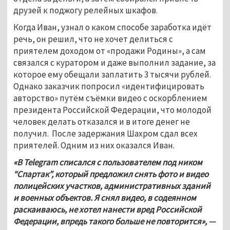
друзей к поджогу релейных шкафов. 
Когда Иван, узнал о каком способе заработка идёт 
речь, он решил, что не хочет делиться с 
приятелем доходом от «продажи Родины», а сам 
связался с куратором и даже выполнил задание, за 
которое ему обещали заплатить 3 тысячи рублей. 
Однако заказчик попросил «идентифицировать 
авторство» путём съёмки видео с оскорблением 
президента Российской Федерации, что молодой 
человек делать отказался и в итоге денег не 
получил.  После задержания Шахром сдал всех 
приятелей. Одним из них оказался Иван. 
«В Telegram списался с пользователем под ником 
“Спартак”, который предложил снять фото и видео 
полицейских участков, административных зданий 
и военных объектов. Я снял видео, в содеянном 
раскаиваюсь, не хотел нанести вред Российской 
Федерации, впредь такого больше не повторится», — 