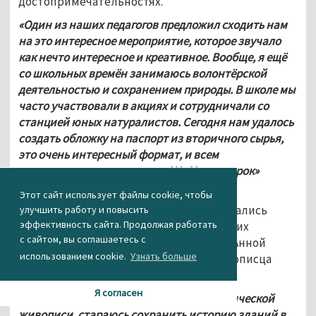
достопримечательностях.
«Один из наших педагогов предложил сходить нам 
на это интересное мероприятие, которое звучало 
как нечто интересное и креативное. Вообще, я ещё 
со школьных времён занимаюсь волонтёрской 
деятельностью и сохранением природы. В школе мы 
часто участвовали в акциях и сотрудничали со 
станцией юных натуралистов. Сегодня нам удалось 
создать обложку на паспорт из вторичного сырья, 
это очень интересный формат, и всем 
понравилось», — рассказал АН «Между строк» 
студент НТГСПИ Ростислав Смирнов.
Этот сайт использует файлы cookie, чтобы
Для создания эко-сувениров использовались 
улучшить работу и повысить
эффективность сайта. Продолжая работать
изображения восстановленных уральских 
с сайтом, вы соглашаетесь с
особняков, нарисованные художницей Анной 
использованием cookie.
Узнать больше
Матяж, а также работы тагильского живописца 
Натальи Рудый.
Я согласен
«Я, как продолжатель традиций реалистической 
живописи, стараюсь сохранить историю зданий в 