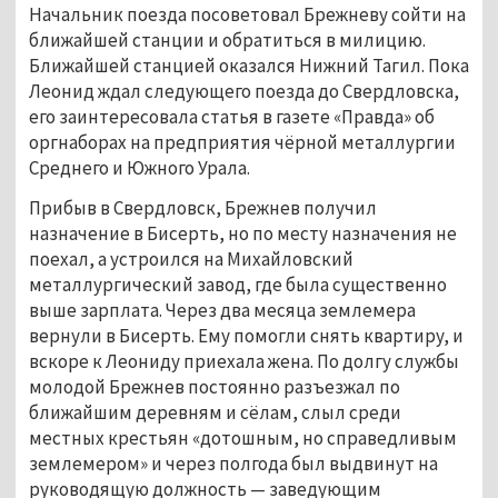
Начальник поезда посоветовал Брежневу сойти на 
ближайшей станции и обратиться в милицию. 
Ближайшей станцией оказался Нижний Тагил. Пока 
Леонид ждал следующего поезда до Свердловска, 
его заинтересовала статья в газете «Правда» об 
оргнаборах на предприятия чёрной металлургии 
Среднего и Южного Урала. 
Прибыв в Свердловск, Брежнев получил 
назначение в Бисерть, но по месту назначения не 
поехал, а устроился на Михайловский 
металлургический завод, где была существенно 
выше зарплата. Через два месяца землемера 
вернули в Бисерть. Ему помогли снять квартиру, и 
вскоре к Леониду приехала жена. По долгу службы 
молодой Брежнев постоянно разъезжал по 
ближайшим деревням и сёлам, слыл среди 
местных крестьян «дотошным, но справедливым 
землемером» и через полгода был выдвинут на 
руководящую должность — заведующим 