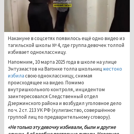
Накануне в соцсетях появилось ещё одно видео из 
тагильской школы № 4, где группа девочек толпой 
избивает одноклассницу.  
Напомним, 10 марта 2025 года в школе на улице 
Энтузиастов на Вагонке толпа школьниц 
жестоко 
избила
 свою одноклассницу, снимая 
происходящее на видео. Помимо 
внутришкольного контроля, инцидентом 
заинтересовался Следственный отдел 
Дзержинского района и возбудил уголовное дело 
по ч. 2 ст. 213 УК РФ (хулиганство, совершённое 
группой лиц по предварительному сговору).
«Не только эту девочку избивали, были и другие 