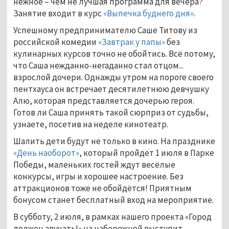
нежное – чем не лучшая программа для вечера?
Занятие входит в курс
«Выпечка буднего дня»
.
Успешному предпринимателю Саше Титову из
российской комедии
«Завтрак у папы»
без
кулинарных курсов точно не обойтись. Всё потому,
что Саша нежданно-негаданно стал отцом...
взрослой дочери. Однажды утром на пороге своего
пентхауса он встречает десятилетнюю девчушку
Алю, которая представляется дочерью героя.
Готов ли Саша принять такой сюрприз от судьбы,
узнаете, посетив на неделе кинотеатр.
Шалить дети будут не только в кино. На празднике
«День наоборот»
, который пройдёт 1 июля в Парке
Победы, маленьких гостей ждут весёлые
конкурсы, игры и хорошее настроение. Без
аттракционов тоже не обойдётся! Приятным
бонусом станет бесплатный вход на мероприятие.
В субботу, 2 июля, в рамках нашего проекта «Город
должен звучать!» на набережной выступит