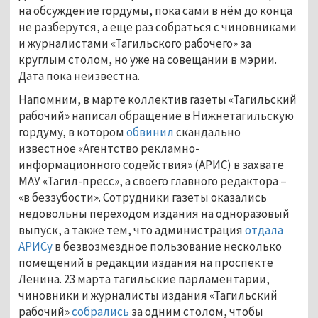
на обсуждение гордумы, пока сами в нём до конца
не разберутся, а ещё раз собраться с чиновниками
и журналистами «Тагильского рабочего» за
круглым столом, но уже на совещании в мэрии.
Дата пока неизвестна.
Напомним, в марте коллектив газеты «Тагильский
рабочий» написал обращение в Нижнетагильскую
гордуму, в котором
обвинил
скандально
известное «Агентство рекламно-
информационного содействия» (АРИС) в захвате
МАУ «Тагил-пресс», а своего главного редактора –
«в беззубости». Сотрудники газеты оказались
недовольны переходом издания на одноразовый
выпуск, а также тем, что администрация
отдала
АРИСу
в безвозмездное пользование несколько
помещений в редакции издания на проспекте
Ленина. 23 марта тагильские парламентарии,
чиновники и журналисты издания «Тагильский
рабочий»
собрались
за одним столом, чтобы