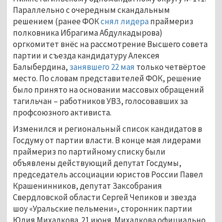
Параллельно с очередным скандальным
решением (ранее ФОК
снял лидера
праймериз
полковника Ибрагима Абдулкадырова)
оргкомитет внёс на рассмотрение Высшего совета
партии и съезда кандидатуру Алексея
Балыбердина,
занявшего 22 мая
только четвёртое
место. По словам представителей ФОК, решение
было принято на основании массовых обращений
тагильчан – работников УВЗ, голосовавших за
профсоюзного активиста.
Изменился и региональный список кандидатов в
Госдуму от партии власти. В конце мая лидерами
праймериз по партийному списку были
объявлены действующий депутат Госдумы,
председатель ассоциации юристов России Павел
Крашенинников, депутат Заксобрания
Свердловской области Сергей Чепиков и звезда
шоу «Уральские пельмени», сторонник партии
Юлия Михалкова. 21 июня Михалкова официально