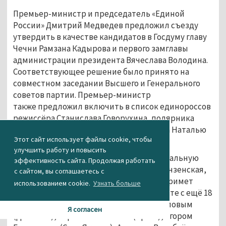
Премьер-министр и председатель «Единой
России» Дмитрий Медведев предложил съезду
утвердить в качестве кандидатов в Госдуму главу
Чечни Рамзана Кадырова и первого замглавы
администрации президента Вячеслава Володина.
Соответствующее решение было принято на
совместном заседании Высшего и Генерального
советов партии. Премьер-министр
также предложил включить в список единороссов
режиссёра Станислава Говорухина, полярника
Артура Чилингарова и прокурора Крыма Наталью
Этот сайт использует файлы cookie, чтобы
Поклонскую.
улучшить работу и повысить
Вячеслав Володин войдёт в 15-ю региональную
эффективность сайта. Продолжая работать
группу (Волгоградская, Саратовская, Пензенская,
с сайтом, вы соглашаетесь с
Тамбовская области). Рамзан Кадыров примет
использованием cookie.
Узнать больше
участие в выборах в своём регионе вместе с ещё 18
главами субъектов: Рамзаном Абдулатиповым
Я согласен
(Дагестан), Сергем Аксёновым (Крым), Егором