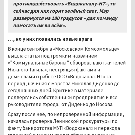
противодействовать «Водоканалу-НТ», то
сейчас для них горит зелёный свет. Мэр
развернулся на 180 градусов – дал команду
помогать им во всём».
…, но у них появились новые враги
В конце сентября в «Московском Комсомольце»
вышла статья под громким названием
«”Коммунальные бароны” обворовывают жителей
Нижнего Тагила», пестрящая фактами и
домыслами о работе ООО «Водоканал-НТ» за
период, начиная с мэрства Николая Диденко до
сегодняшних дней. Критике в материале
подверглись собственники предприятия и все
руководители города, от Диденко до Носова.
Сразу после неё, по непроверенной информации,
началась проверка Ленинской прокуратуры по
факту банкротства МУП «Водоканал» и перехода
городской системы водоснабжения в частные