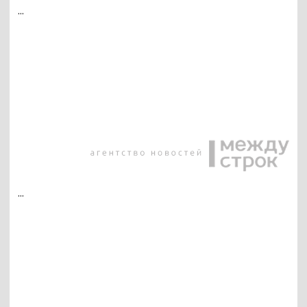
...
...