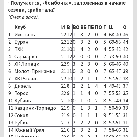
- Получается, «бомбочка», заложенная в начале
сезона, сработала?
(Смех в зале).
Клуб
И
В
ВО
ВБ
ПБ
ПО
П
Ш
О
1
Ижсталь
22
12
1
3
2
0
4
68-40
46
2
Буран
22
12
0
3
2
0
5
69-58
44
3
ТХК
21
10
1
4
2
0
4
55-42
42
4
Сарыарка
21
12
2
0
0
0
7
73-50
40
5
ХК Липецк
22
9
3
2
3
0
5
66-46
40
6
Молот-Прикамье
21
11
0
3
0
0
7
65-47
39
7
ХК Рязань
22
10
1
2
1
1
7
57-57
38
8
Дизель
21
8
2
2
1
4
4
49-43
37
9
Торос
22
9
1
1
4
0
7
55-53
35
10
Кубань
21
10
0
1
0
2
8
51-49
34
11
Казцинк-Торпедо
21
9
0
1
3
1
7
50-59
33
12
Сокол
21
9
0
1
1
1
9
51-55
31
13
Рубин
21
7
2
2
2
0
8
52-51
31
14
Южный Урал
21
6
2
3
2
1
7
58-66
31