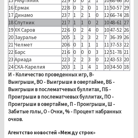
15
Нефтяник
22
9
0
0
2
1
10
68-66
30
16
Ермак
22
8
0
2
0
1
11
50-57
29
17
Динамо
23
7
1
2
1
0
12
66-74
28
18
Спутник
21
7
1
1
0
2
10
48-61
27
19
ХК Саров
22
6
0
2
4
0
10
47-52
26
20
Зауралье
20
5
1
2
3
2
7
36-39
26
21
Челмет
20
6
0
1
1
1
11
37-53
22
22
Барс
21
6
0
0
0
3
12
51-78
21
23
Ариада
22
3
2
2
3
0
12
43-53
20
24
СКА-Карелия
20
3
1
1
4
1
10
34-50
18
И - Количество проведенных игр, В-
Выигрыши, ВО - Выигрыши в овертайме, ВБ -
Выигрыши в послематчевых буллитах, ПБ -
Проигрыши в послематчевых буллитах, ПО -
Проигрыши в овертайме, П - Проигрыши, Ш -
Забитые голы, О - Очки
,
% - Процент набранных
очков.
Агентство новостей «Между строк»