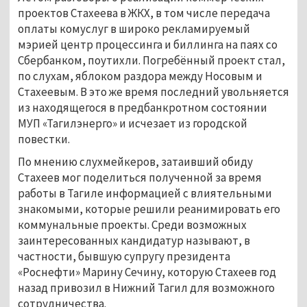
проектов Стахеева в ЖКХ, в том числе передача
оплаты комуслуг в широко рекламируемый
мэрией центр процессинга и биллинга на паях со
Сбербанком, поутихли. Погребённый проект стал,
по слухам, яблоком раздора между Носовым и
Стахеевым. В это же время последний увольняется
из находящегося в предбанкротном состоянии
МУП «Тагилэнерго» и исчезает из городской
повестки.
По мнению слухмейкеров, затаивший обиду
Стахеев мог поделиться полученной за время
работы в Тагиле информацией с влиятельными
знакомыми, которые решили реанимировать его
коммунальные проекты. Среди возможных
заинтересованных кандидатур называют, в
частности, бывшую супругу президента
«Роснефти» Марину Сечину, которую Стахеев год
назад привозил в Нижний Тагил для возможного
сотрудничества.