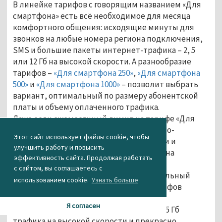
В линейке тарифов с говорящим названием «Для
смартфона» есть всё необходимое для месяца
комфортного общения: исходящие минуты для
звонков на любые номера региона подключения,
SMS и большие пакеты интернет-трафика – 2, 5
или 12 Гб на высокой скорости. А разнообразие
тарифов –
«Для смартфона 250»
,
«Для смартфона
500»
и
«Для смартфона 1000»
– позволит выбрать
вариант, оптимальный по размеру абонентской
платы и объему оплаченного трафика.
Даже если ежемесячный лимит на тарифе «Для
смартфона» будет превышен, абонент по-
Этот сайт использует файлы cookie, чтобы
прежнему сможет общаться внутри сети и
улучшить работу и повысить
пользоваться мобильным Интернетом на
эффективность сайта. Продолжая работать
скорости до 64 Кбит/сек.
с сайтом, вы соглашаетесь с
Абоненты, которым нужен только мобильный
использованием cookie.
Узнать больше
Интернет, смогут выбрать один из тарифов
линейки «Для Интернета».
Я согласен
Тариф
«Для Интернета 250»
предлагает 5 Гб
трафика на высокой скорости и прекрасно