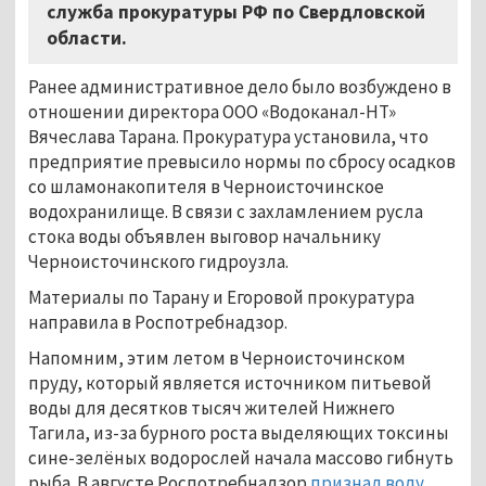
служба прокуратуры РФ по Свердловской
области.
Ранее административное дело было возбуждено в
отношении директора ООО «Водоканал-НТ»
Вячеслава Тарана. Прокуратура установила, что
предприятие превысило нормы по сбросу осадков
со шламонакопителя в Черноисточинское
водохранилище. В связи с захламлением русла
стока воды объявлен выговор начальнику
Черноисточинского гидроузла.
Материалы по Тарану и Егоровой прокуратура
направила в Роспотребнадзор.
Напомним, этим летом в Черноисточинском
пруду, который является источником питьевой
воды для десятков тысяч жителей Нижнего
Тагила, из-за бурного роста выделяющих токсины
сине-зелёных водорослей начала массово гибнуть
рыба. В августе Роспотребнадзор
признал воду