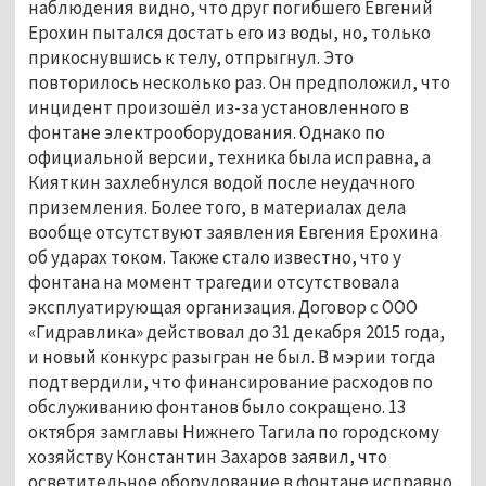
наблюдения видно, что друг погибшего Евгений
Ерохин пытался достать его из воды, но, только
прикоснувшись к телу, отпрыгнул. Это
повторилось несколько раз. Он предположил, что
инцидент произошёл из-за установленного в
фонтане электрооборудования. Однако по
официальной версии, техника была исправна, а
Кияткин захлебнулся водой после неудачного
приземления. Более того, в материалах дела
вообще отсутствуют заявления Евгения Ерохина
об ударах током. Также стало известно, что у
фонтана на момент трагедии отсутствовала
эксплуатирующая организация. Договор с ООО
«Гидравлика» действовал до 31 декабря 2015 года,
и новый конкурс разыгран не был. В мэрии тогда
подтвердили, что финансирование расходов по
обслуживанию фонтанов было сокращено. 13
октября замглавы Нижнего Тагила по городскому
хозяйству Константин Захаров заявил, что
осветительное оборудование в фонтане исправно,