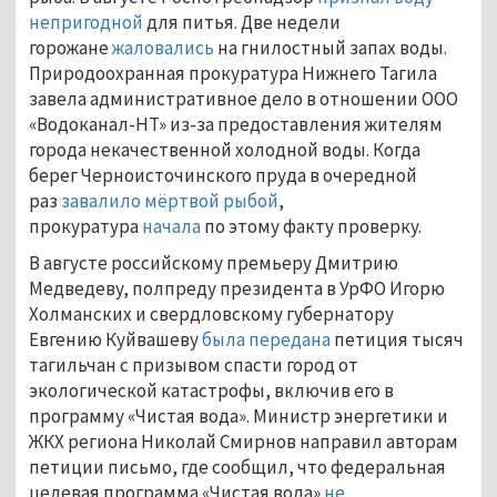
непригодной
для питья. Две недели
горожане
жаловались
на гнилостный запах воды.
Природоохранная прокуратура Нижнего Тагила
завела административное дело в отношении ООО
«Водоканал-НТ» из-за предоставления жителям
города некачественной холодной воды. Когда
берег Черноисточинского пруда в очередной
раз
завалило мёртвой рыбой
,
прокуратура
начала
по этому факту проверку.
В августе российскому премьеру Дмитрию
Медведеву, полпреду президента в УрФО Игорю
Холманских и свердловскому губернатору
Евгению Куйвашеву
была передана
петиция тысяч
тагильчан с призывом спасти город от
экологической катастрофы, включив его в
программу «Чистая вода». Министр энергетики и
ЖКХ региона Николай Смирнов направил авторам
петиции письмо, где сообщил, что федеральная
целевая программа «Чистая вода»
не