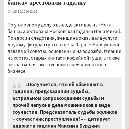
банка» арестовали гадалку
25.10.2016 12:16
По уголовному делу о выводе активов из «Нота-
банка» арестована московская гадалка Нона Михай.
По версии следствия, женщина оказывала услуги
другому фигуранту этого дела Ларисе Марчуковой,
давала ей советы, основанные на ворожбе, гадании
на картах, старых книгах и кофейной гуще, а также
читала молитвы за успехи своей клиентки в
бизнесе.
«Получается, что её обвиняют в
гадании, предсказании судьбы,
астральном сопровождении судьбы и
прочей чепухе в деле мошенников в виде
соучастия. Предсказатель судьбы жуликов
– соучастник преступления?»
–
цитирует
адвоката гадалки Максима Бурдина