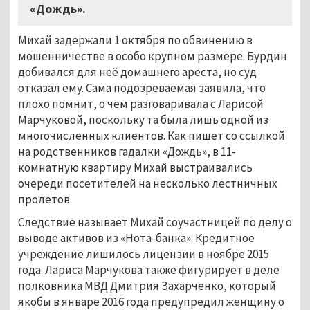
«Дождь».
Михай задержали 1 октября по обвинению в
мошенничестве в особо крупном размере. Бурдин
добивался для неё домашнего ареста, но суд
отказал ему. Сама подозреваемая заявила, что
плохо помнит, о чём разговаривала с Ларисой
Марчуковой, поскольку та была лишь одной из
многочисленных клиентов. Как пишет со ссылкой
на родственников гадалки «Дождь», в 11-
комнатную квартиру Михай выстраивались
очереди посетителей на несколько лестничных
пролетов.
Следствие называет Михай соучастницей по делу о
выводе активов из «Нота-банка». Кредитное
учреждение лишилось лицензии в ноябре 2015
года. Лариса Марчукова также фигурирует в деле
полковника МВД Дмитрия Захарченко, который
якобы в январе 2016 года предупредил женщину о