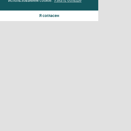
использованием cookie.
Узнать больше
Я согласен
Материалы данного сайта содержат информацию,
не предназначенную для несовершеннолетних.
При использовании материала или частичном
цитировании, ссылка на
агентство новостей «Между строк» обязательна.
Свидетельство о регистрации СМИ Эл № ФС 77-56537 от
26.12.2013 г.
выдано Федеральной службой по надзору в сфере
связи,
информационных технологий и массовых коммуникаций