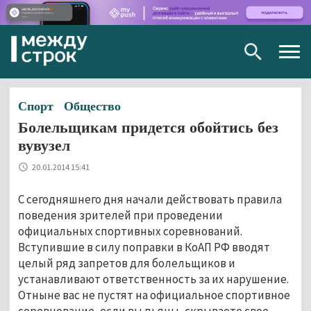
Togg
navig
Спорт
Общество
Болельщикам придется обойтись без
вувузел
20.01.2014 15:41
С сегодняшнего дня начали действовать правила
поведения зрителей при проведении
официальных спортивных соревнований.
Вступившие в силу поправки в КоАП РФ вводят
целый ряд запретов для болельщиков и
устанавливают ответственность за их нарушение.
Отныне вас не пустят на официальное спортивное
соревнование, если вы пьяны, скрываете свое