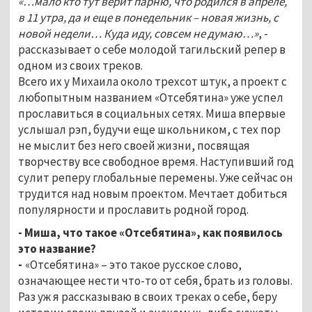
«…мало кто тут верит парню, что родился в апреле,
в 11 утра, да и еще в понедельник – новая жизнь, с
новой недели… Куда иду, совсем не думаю…»
, -
рассказывает о себе молодой тагильский репер в
одном из своих треков.
Всего их у Михаила около трехсот штук, а проект с
любопытным названием «Отсебятина» уже успел
прославиться в социальных сетях. Миша впервые
услышал рэп, будучи еще школьником, с тех пор
не мыслит без него своей жизни, посвящая
творчеству все свободное время. Наступивший год
сулит реперу глобальные перемены. Уже сейчас он
трудится над новым проектом. Мечтает добиться
популярности и прославить родной город.
- Миша, что такое «Отсебятина», как появилось
это название?
-
«Отсебятина» – это такое русское слово,
означающее нести что-то от себя, брать из головы.
Раз уж я рассказываю в своих треках о себе, беру