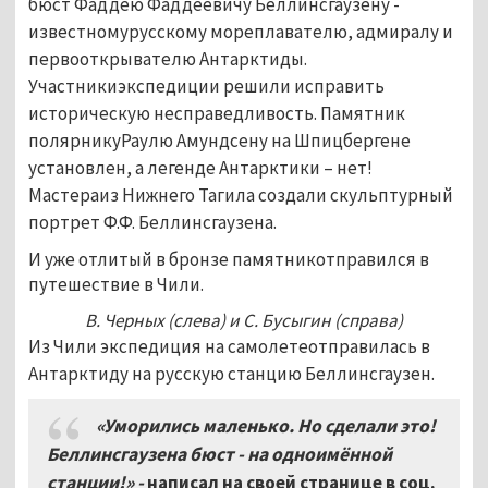
бюст Фаддею Фаддеевичу Беллинсгаузену -
известномурусскому мореплавателю, адмиралу и
первооткрывателю Антарктиды.
Участникиэкспедиции решили исправить
историческую несправедливость. Памятник
полярникуРаулю Амундсену на Шпицбергене
установлен, а легенде Антарктики – нет!
Мастераиз Нижнего Тагила создали скульптурный
портрет Ф.Ф. Беллинсгаузена.
И уже отлитый в бронзе памятникотправился в
путешествие в Чили.
В. Черных (слева) и С. Бусыгин (справа)
Из Чили экспедиция на самолетеотправилась в
Антарктиду на русскую станцию Беллинсгаузен.
«Уморились маленько. Но сделали это!
Беллинсгаузена бюст - на одноимённой
станции!» -
написал на своей странице в соц.