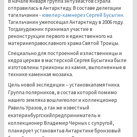
В начале января группа энтузиастов сУрала
отправилась в Антарктиду. В составе делегации
тагильчанин -
ювелир-камнерез Сергей Бусыгин
.
Тагильчанин ужепосещал Антарктиду в 2006 году.
Тогдахудожник принимал участие в
реконструкции первого и единственного на
материкеправославного храма Святой Троицы.
Специально для построенной излиственницы и
кедра церкви в мастерской Сергея Бусыгина были
изготовлены трииконы из камня, выполненные в
технике каменная мозаика.
Цель новой экспедиции – установкапамятника.
Группа полярников, в состав которой помимо
нашего земляка вошлигеолог и коллекционер
Равиль Уразов, а так же известный
екатеринбургскийпредприниматель и
коллекционер Владимир Черных с супругой,
планирует установитьв Антарктике бронзовый