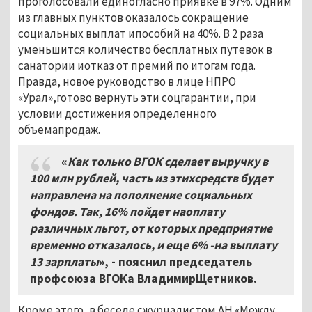
проголосовали единогласно приявке в 97%. Одним
из главных пунктов оказалось сокращение
социальных выплат ипособий на 40%. В 2 раза
уменьшится количество бесплатных путевок в
санатории иотказ от премий по итогам года.
Правда, новое руководство в лице НПРО
«Урал»,готово вернуть эти соцгарантии, при
условии достижения определенного
объемапродаж.
«
Как только ВГОК сделает выручку в
100 млн рублей, часть из этихсредств будет
направлена на пополнение социальных
фондов. Так, 16% пойдет наоплату
различных льгот, от которых предприятие
временно отказалось, и еще 6% -на выплату
13 зарплаты
», - пояснил председатель
профсоюза ВГОКа ВладимирЩетников.
Кроме этого, в беседе сжурналистом АН «Между