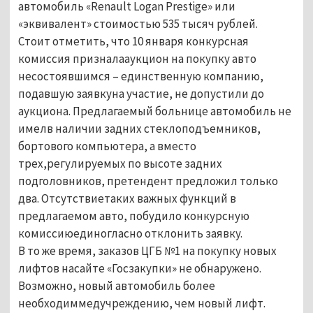
автомобиль «Renault Logan Prestige»
или
«эквивалент» стоимостью 535 тысяч рублей.
Стоит отметить, что 10 января конкурсная
комиссия призналааукцион на покупку авто
несостоявшимся – единственную компанию,
подавшую заявкуна участие, не допустили до
аукциона. Предлагаемый больнице автомобиль не
имелв наличии задних стеклоподъемников,
бортового компьютера, а вместо
трех,регулируемых по высоте задних
подголовников, претендент предложил только
два. Отсутствиетаких важных функций в
предлагаемом авто, побудило конкурсную
комиссиюединогласно отклонить заявку.
В то же время, заказов ЦГБ №1 на покупку новых
лифтов насайте «Госзакупки» не обнаружено.
Возможно, новый автомобиль более
необходиммедучреждению, чем новый лифт.