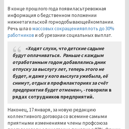
В конце прошлого года появиласьтревожная
информация о бедственном положении
нижнетагильской горнодобывающейкомпании.
Речь шла о
массовых сокращениявплоть до 30%
работников
и об урезании социальных выплат.
«Ходят слухи, что детские садыне
будут оплачиваться. Раньше с каждым
отработанным годом добавлялись дник
отпуску за выслугу лет, теперь этого не
будет, и даже у кого выслуга ужебыла, её
снимут, отдых в профилакториях за счёт
предприятия будет отменен», -
говорили в
рядах сотрудников предприятий
.
Наконец, 17 января, за новую редакцию
коллективного договора со всемине самыми
приятными изменениями члены профсоюза