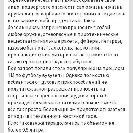
лицо, подвергаете опасности свою жизнь и жизнь
других лиц, оскорбляете посторонних и кидаетесь
в них какими-либо предметами. Также
болельщикам запрещено проносить с собой
любое оружие, огнеопасные и пиротехнические
вещества (сигнальные ракеты, файеры, петарды,
газовые баллоны), алкоголь, наркотики,
пропагандистские материалы экстремистского
характера и нацистскую атрибутику.
Под запрет попали столь популярные на прошлом
ЧМ по футболу вувузелы. Однако полностью
избавиться от духовых приспособлений не
получится: закон разрешает проносить на
спортивные соревнования дудки и горны. С
прохладительными напитками отныне тоже не
все так просто. Болельщикам придется отказаться
от воды в стеклянной и жестяной таре.
Пластиковая же тара должна быть объемом не
более 0,5 литра.