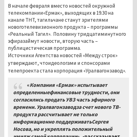
В начале февраля вместо новостей окружной
телекомпании«Ермак», выходящих в 19.30 на
канале ТНТ, тагильчане станут зрителями
новоготелевизионного продукта – программы
«Реальный Тагил». Половину тридцатиминутного
эфиразаймут новости, вторую часть –
публицистическая программа.
Источники Агентства новостей «Между строк»
утверждают, чтоидеологами и спонсорами
телепроекта стала корпорация «Уралвагонзавод».
«
Компания «Ермак» испытывает
определенныефинансовые трудности, они
согласились продать УВЗ часть эфирного
времени. Уралвагонзаводза счет нового ТВ-
продукта рассчитывает не только
информационно поддерживатьСергея
Носова, но и укреплять положительный
имидж самой корпорации
», -рассказывает