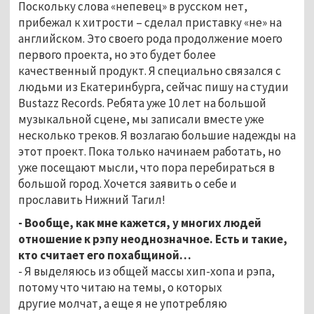
Поскольку слова «непевец» в русском нет,
прибежал к хитрости – сделал приставку «не» на
английском. Это своего рода продолжение моего
первого проекта, но это будет более
качественный продукт. Я специально связался с
людьми из Екатеринбурга, сейчас пишу на студии
Bustazz Records. Ребята уже 10 лет на большой
музыкальной сцене, мы записали вместе уже
несколько треков. Я возлагаю большие надежды на
этот проект. Пока только начинаем работать, но
уже посещают мысли, что пора перебираться в
большой город. Хочется заявить о себе и
прославить Нижний Тагил!
- Вообще, как мне кажется, у многих людей
отношение к рэпу неоднозначное. Есть и такие,
кто считает его похабщиной…
- Я выделяюсь из общей массы хип-хопа и рэпа,
потому что читаю на темы, о которых
другие молчат, а еще я не употребляю