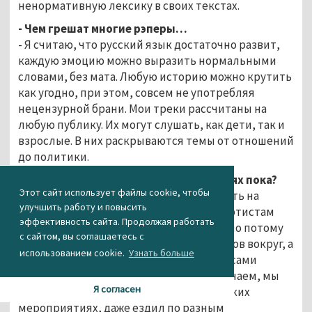
ненормативную лексику в своих текстах.
- Чем грешат многие рэперы…
- Я считаю, что русский язык достаточно развит,
каждую эмоцию можно выразить нормальными
словами, без мата. Любую историю можно крутить
как угодно, при этом, совсем не употребляя
нецензурной брани. Мои треки рассчитаны на
любую публику. Их могут слушать, как дети, так и
взрослые. В них раскрываются темы от отношений
до политики.
- А слышать тебя можно лишь в соцсетях пока?
Этот сайт использует файлы cookie, чтобы
- Поначалу мне было интересно выходить на
улучшить работу и повысить
сцену, но потом я заметил, что у нас к артистам
эффективность сайта. Продолжая работать
относятся пренебрежительно, возможно потому
с сайтом, вы соглашаетесь с
что свои, местные. Сейчас много талантов вокруг, а
использованием cookie.
Узнать больше
единицы чего-то добиваются. Зрители сами
завышают планку, хотя мы только начинаем, мы
Я согласен
не звезды. Я выступал на разных городских
мероприятиях, даже ездил по разным