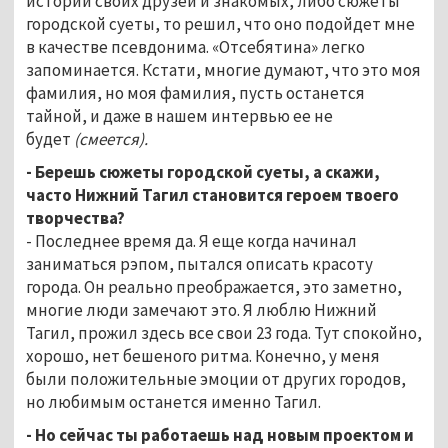
истории своих друзей и знакомых, либо сюжеты
городской суеты, то решил, что оно подойдет мне
в качестве псевдонима. «Отсебятина» легко
запоминается. Кстати, многие думают, что это моя
фамилия, но моя фамилия, пусть останется
тайной, и даже в нашем интервью ее не
будет
(смеется).
- Берешь сюжеты городской суеты, а скажи,
часто Нижний Тагил становится героем твоего
творчества?
- Последнее время да. Я еще когда начинал
заниматься рэпом, пытался описать красоту
города. Он реально преображается, это заметно,
многие люди замечают это. Я люблю Нижний
Тагил, прожил здесь все свои 23 года. Тут спокойно,
хорошо, нет бешеного ритма. Конечно, у меня
были положительные эмоции от других городов,
но любимым останется именно Тагил.
- Но сейчас ты работаешь над новым проектом и