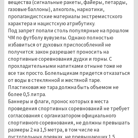
вещества (сигнальные ракеты, файеры, петарды,
газовые баллоны), алкоголь, наркотики,
пропагандистские материалы экстремистского
характера и нацистскую атрибутику.
Под запрет попали столь популярные на прошлом
ЧМ по футболу вувузелы. Однако полностью
избавиться от духовых приспособлений не
получится: закон разрешает проносить на
спортивные соревнования дудки и горны. С
прохладительными напитками отныне тоже не
все так просто. Болельщикам придется отказаться
от воды в стеклянной и жестяной таре.
Пластиковая же тара должна быть объемом не
более 0,5 литра.
Баннеры и флаги, пронос которых в места
проведения спортивных соревнований не требует
согласования с организатором официального
спортивного соревнования, не должны превышать
размеры 2 на 1,5 метра, в том числе на
пустотельных древках, не превышающих 1,5