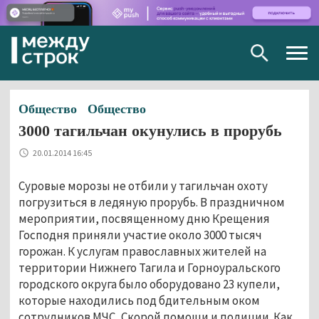
Togg
navig
Общество
Общество
3000 тагильчан окунулись в прорубь
20.01.2014 16:45
Суровые морозы не отбили у тагильчан охоту
погрузиться в ледяную прорубь. В праздничном
мероприятии, посвященному дню Крещения
Господня приняли участие около 3000 тысяч
горожан. К услугам православных жителей на
территории Нижнего Тагила и Горноуральского
городского округа было оборудовано 23 купели,
которые находились под бдительным оком
сотрудников МЧС, Скорой помощи и полиции. Как