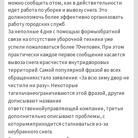
можно сообщить отом, как в действительности
идет работа по уборке и вывозу снега. Это
должнопомочь более эффективно организовать
работу городских служб.
За неполные 4 дня с помощью формыобратной
связи на отсутствие уборочной техники уже
успели пожаловаться более 70человек. При этом
практически каждое первое сообщение касается
вывоза снега ирасчистки внутридворовых
территорий. Самой популярной фразой во всех
обращенияхстало заявление: «За всю зиму двор не
чистили ни разу». Некоторые
тагильчанеограничиваются этой фразой, другие
дописывают название
ответственнойуправляющей компании, третьи
дополнительно описывают проблемы, с
которымиприходится сталкиваться из-за
неубранного снега.