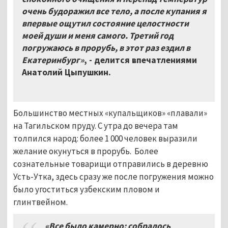
очень будоражил все тело, а после купания я
впервые ощутил состояние целостности
моей души и меня самого. Третий год
погружаюсь в прорубь, в этот раз ездил в
Екатеринбург»
, - делится впечатлениями
Анатолий Цыпушкин.
Большинство местных «купальщиков» «плавали»
на Тагильском пруду. С утра до вечера там
толпился народ: более 1 000 человек выразили
желание окунуться в прорубь. Более
сознательные товарищи отправились в деревню
Усть-Утка, здесь сразу же после погружения можно
было угоститься узбекским пловом и
глинтвейном.
«Все было камерно: собралось