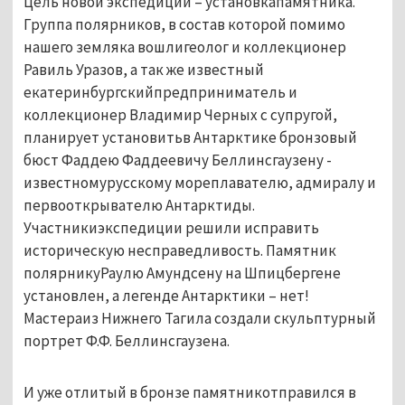
Цель новой экспедиции – установкапамятника.
Группа полярников, в состав которой помимо
нашего земляка вошлигеолог и коллекционер
Равиль Уразов, а так же известный
екатеринбургскийпредприниматель и
коллекционер Владимир Черных с супругой,
планирует установитьв Антарктике бронзовый
бюст Фаддею Фаддеевичу Беллинсгаузену -
известномурусскому мореплавателю, адмиралу и
первооткрывателю Антарктиды.
Участникиэкспедиции решили исправить
историческую несправедливость. Памятник
полярникуРаулю Амундсену на Шпицбергене
установлен, а легенде Антарктики – нет!
Мастераиз Нижнего Тагила создали скульптурный
портрет Ф.Ф. Беллинсгаузена.
И уже отлитый в бронзе памятникотправился в