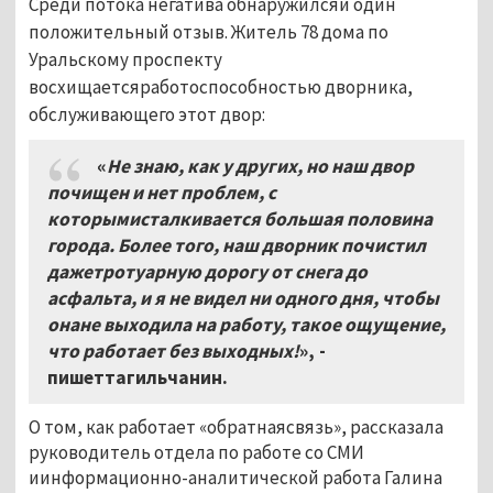
Среди потока негатива обнаружилсяи один
положительный отзыв. Житель 78 дома по
Уральскому проспекту
восхищаетсяработоспособностью дворника,
обслуживающего этот двор:
«
Не знаю, как у других, но наш двор
почищен и нет проблем, с
которымисталкивается большая половина
города. Более того, наш дворник почистил
дажетротуарную дорогу от снега до
асфальта, и я не видел ни одного дня, чтобы
онане выходила на работу, такое ощущение,
что работает без выходных!
», -
пишеттагильчанин.
О том, как работает «обратнаясвязь», рассказала
руководитель отдела по работе со СМИ
иинформационно-аналитической работа Галина