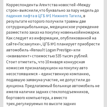
Корреспонденты Агентства новостей «Между
строк» выяснили,что буквально за пару недель до
падения лифта в ЦГБ №1 Нижнего Тагила
, в
результате которого получили травмы две
сотрудницыбольницы, медицинское учреждение
разместило заказ на покупку новенькойиномарки.
Как следует из информации, опубликованной на
сайте«Госзакупки», ЦГБ №1 планирует приобрести
автомобиль «Renault Logan Prestige»
или
«эквивалент» стоимостью 535 тысяч рублей.
Стоит отметить, что 10 января конкурсная
комиссия призналааукцион на покупку авто
несостоявшимся – единственную компанию,
подавшую заявкуна участие, не допустили до
аукциона. Предлагаемый больнице автомобиль не
имелв наличии задних стеклоподъемников,
бортового компьютера, а вместо
трех,регулируемых по высоте задних