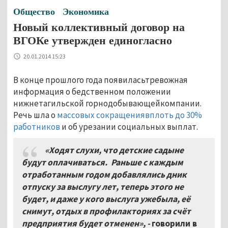
Общество
Экономика
Новый коллективный договор на
ВГОКе утвержден единогласно
20.01.2014 15:23
В конце прошлого года появиласьтревожная
информация о бедственном положении
нижнетагильской горнодобывающейкомпании.
Речь шла о
массовых сокращениявплоть до 30%
работников
и об урезании социальных выплат.
«Ходят слухи, что детские садыне
будут оплачиваться. Раньше с каждым
отработанным годом добавлялись дник
отпуску за выслугу лет, теперь этого не
будет, и даже у кого выслуга ужебыла, её
снимут, отдых в профилакториях за счёт
предприятия будет отменен», -
говорили в