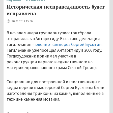
Историческая несправедливость будет
исправлена
20.01.2014 15:06
В начале января группа энтузиастов сУрала
отправилась в Антарктиду. В составе делегации
тагильчанин -
ювелир-камнерез Сергей Бусыгин
.
Тагильчанин ужепосещал Антарктиду в 2006 году.
Тогдахудожник принимал участие в
реконструкции первого и единственного на
материкеправославного храма Святой Троицы.
Специально для построенной излиственницы и
кедра церкви в мастерской Сергея Бусыгина были
изготовлены трииконы из камня, выполненные в
технике каменная мозаика.