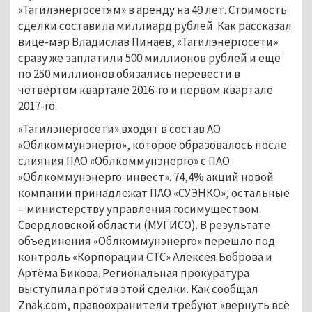
«Тагилэнергосетям» в аренду на 49 лет. Стоимость
сделки составила миллиард рублей. Как рассказал
вице-мэр Владислав Пинаев, «Тагилэнергосети»
сразу же заплатили 500 миллионов рублей и ещё
по 250 миллионов обязались перевести в
четвёртом квартале 2016-го и первом квартале
2017-го.
«Тагилэнергосети» входят в состав АО
«Облкоммунэнерго», которое образовалось после
слияния ПАО «Облкоммунэнерго» с ПАО
«Облкоммунэнерго-инвест». 74,4% акций новой
компании принадлежат ПАО «СУЭНКО», остальные
– министерству управления госимуществом
Свердловской области (МУГИСО). В результате
объединения «Облкоммунэнерго» перешло под
контроль «Корпорации СТС» Алексея Боброва и
Артёма Бикова. Региональная прокуратура
выступила против этой сделки. Как сообщал
Znak.com, правоохранители требуют «вернуть всё