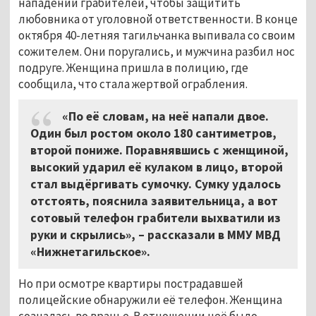
нападении грабителей, чтобы защитить
любовника от уголовной ответственности. В конце
октября 40-летняя тагильчанка выпивала со своим
сожителем. Они поругались, и мужчина разбил нос
подруге. Женщина пришла в полицию, где
сообщила, что стала жертвой ограбления.
«По её словам, на неё напали двое.
Один был ростом около 180 сантиметров,
второй пониже. Поравнявшись с женщиной,
высокий ударил её кулаком в лицо, второй
стал выдёргивать сумочку. Сумку удалось
отстоять, пояснила заявительница, а вот
сотовый телефон грабители выхватили из
руки и скрылись», – рассказали в ММУ МВД
«Нижнетагильское».
Но при осмотре квартиры пострадавшей
полицейские обнаружили её телефон. Женщина
созналась во вранье. В отношении неё было