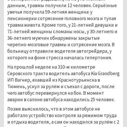
данным, травмы получили 12 человек. Серьёзные
увечья получила 59-летняя женщина: у
пенсионерки сотрясение головного мозга и тупая
травма живота. Кроме того, у 21-летней девушки и
71-летней женщины сломаны носы, у 30-летнего и
36-летнего мужчин обнаружены закрытые
черепно-мозговые травмы и сотрясение мозга. В
больницу отправили водителя автогрейдера, у
которого на фоне стресса началась гипертония.
На прошлой неделе на 310-м километре
Серовского тракта водитель автобуса Kia Grandberg
ИП Вагнер, ехавший из Краснотурьинска в
Тюмень, уснул за рулём и съехал с дороги, после
чего автобус перевернулся на бок. В момент
аварии в салоне автобуса находились 25 человек.
Позже выяснилось, что в этом автобусе не
работало устройство контроля за режимом труда
и отдыха водителя, а сам он находился за рулём с 2