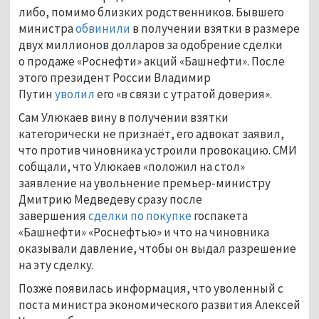
либо, помимо близких родственников. Бывшего
министра
обвинили
в получении взятки в размере
двух миллионов долларов за одобрение сделки
о продаже «Роснефти» акций «Башнефти». После
этого президент России Владимир
Путин
уволил
его «в связи с утратой доверия».
Сам Улюкаев вину в получении взятки
категорически не признаёт, его адвокат заявил,
что против чиновника устроили провокацию. СМИ
собщали, что Улюкаев «положил на стол»
заявление на увольнение премьер-министру
Дмитрию Медведеву сразу после
завершения
сделки по покупке
госпакета
«Башнефти» «Роснефтью» и что на чиновника
оказывали давление, чтобы он выдал разрешение
на эту сделку.
Позже появилась информация, что уволенный с
поста министра экономического развития Алексей