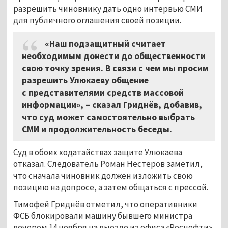
разрешить чиновнику дать одно интервью СМИ
для публичного оглашения своей позиции.
«Наш подзащитный считает
необходимым донести до общественности
свою точку зрения. В связи с чем мы просим
разрешить Улюкаеву общение
с представителями средств массовой
информации», – сказал Гриднёв, добавив,
что суд может самостоятельно выбрать
СМИ и продолжительность беседы.
Суд в обоих ходатайствах защите Улюкаева
отказал. Следователь Роман Нестеров заметил,
что сначала чиновник должен изложить свою
позицию на допросе, а затем общаться с прессой.
Тимофей Гриднёв отметил, что оперативники
ФСБ блокировали машину бывшего министра
вечером 14 ноября на выезде из офиса «Роснефти»,