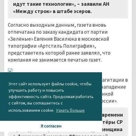
идут такие технологии», – заявили АН
«Между строк» в штабе эсеров.
Согласно выходным данным, газета вновь
отпечатана по заказу кандидата от партии
«Зелёные» Евгения Василюка в московской
типографии «Артстиль Полиграфия»,
представитель которой ранее заявлял, что
компания не занимается печатью газет.
Также в последний день предвыборной агитации в
Этот сайт использует файлы cookie, чтобы
Нижнем Тагиле зафиксировано первое нападение
улучшить работу и повысить
на агитатора. Неизвестные облили зелёнкой
эффективность сайта. Продолжая работать
женщину – волонтёра «Справедливой России».
с сайтом, вы соглашаетесь с
использованием cookie.
Узнать больше
«Сегодня в 17:35 по местному времени
в доме № 15 на улице Фрунзе волонтёры СР
Я согласен
проводили опрос жителей. Когда женщина