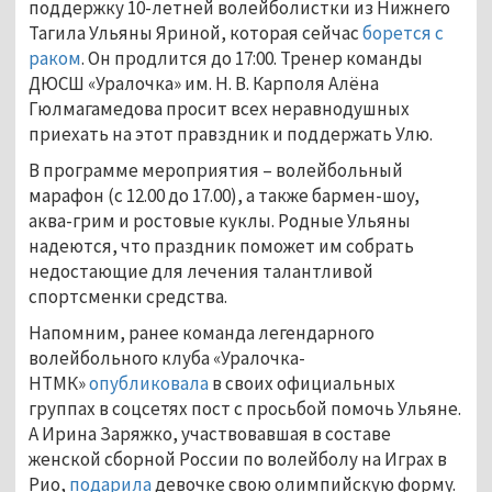
поддержку 10-летней волейболистки из Нижнего
Тагила Ульяны Яриной, которая сейчас
борется с
раком
. Он продлится до 17:00. Тренер команды
ДЮСШ «Уралочка» им. Н. В. Карполя Алёна
Гюлмагамедова просит всех неравнодушных
приехать на этот правздник и поддержать Улю.
В программе мероприятия – волейбольный
марафон (с 12.00 до 17.00), а также бармен-шоу,
аква-грим и ростовые куклы. Родные Ульяны
надеются, что праздник поможет им собрать
недостающие для лечения талантливой
спортсменки средства.
Напомним, ранее команда легендарного
волейбольного клуба «Уралочка-
НТМК»
опубликовала
в своих официальных
группах в соцсетях пост с просьбой помочь Ульяне.
А Ирина Заряжко, участвовавшая в составе
женской сборной России по волейболу на Играх в
Рио,
подарила
девочке свою олимпийскую форму.