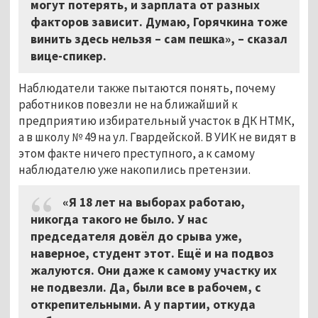
могут потерять, и зарплата от разных
факторов зависит. Думаю, Горячкина тоже
винить здесь нельзя – сам пешка», – сказал
вице-спикер.
Наблюдатели также пытаются понять, почему
работников повезли не на ближайший к
предприятию избирательный участок в ДК НТМК,
а в школу № 49 на ул. Гвардейской. В УИК не видят в
этом факте ничего преступного, а к самому
наблюдателю уже накопились претензии.
«Я 18 лет на выборах работаю,
никогда такого не было. У нас
председателя довёл до срыва уже,
наверное, студент этот. Ещё и на подвоз
жалуются. Они даже к самому участку их
не подвезли. Да, были все в рабочем, с
открепительными. А у партии, откуда