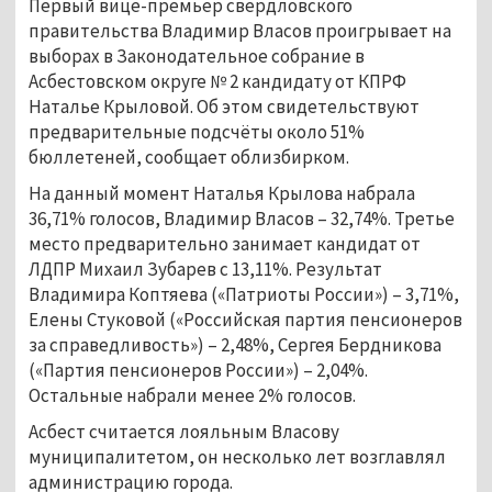
Первый вице-премьер свердловского
правительства Владимир Власов проигрывает на
выборах в Законодательное собрание в
Асбестовском округе № 2 кандидату от КПРФ
Наталье Крыловой. Об этом свидетельствуют
предварительные подсчёты около 51%
бюллетеней, сообщает облизбирком.
На данный момент Наталья Крылова набрала
36,71% голосов, Владимир Власов – 32,74%. Третье
место предварительно занимает кандидат от
ЛДПР Михаил Зубарев с 13,11%. Результат
Владимира Коптяева («Патриоты России») – 3,71%,
Елены Стуковой («Российская партия пенсионеров
за справедливость») – 2,48%, Сергея Бердникова
(«Партия пенсионеров России») – 2,04%.
Остальные набрали менее 2% голосов.
Асбест считается лояльным Власову
муниципалитетом, он несколько лет возглавлял
администрацию города.