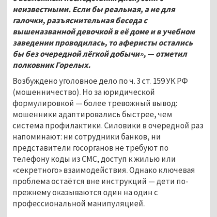
неизвестными. Если бы реальная, а не для
галочки, разъяснительная беседа с
вышеназванной девочкой в её доме и в учебном
заведении проводилась, то аферисты остались
бы без очередной лёгкой добычи», — отметил
полковник Горелых.
Возбуждено уголовное дело по ч. 3 ст. 159 УК РФ
(мошенничество). Но за юридической
формулировкой — более тревожный вывод:
мошенники адаптировались быстрее, чем
система профилактики. Силовики в очередной раз
напоминают: ни сотрудники банков, ни
представители госорганов не требуют по
телефону коды из СМС, доступ к жилью или
«секретного» взаимодействия. Однако ключевая
проблема остаётся вне инструкций — дети по-
прежнему оказываются один на один с
профессиональной манипуляцией.