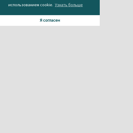
использованием cookie.
Узнать больше
Я согласен
Материалы данного сайта содержат информацию,
не предназначенную для несовершеннолетних.
При использовании материала или частичном
цитировании, ссылка на
агентство новостей «Между строк» обязательна.
Свидетельство о регистрации СМИ Эл № ФС 77-56537 от
26.12.2013 г.
выдано Федеральной службой по надзору в сфере
связи,