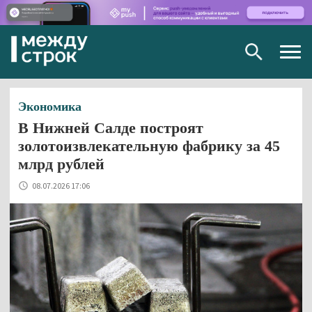
Togg
navig
Экономика
В Нижней Салде построят
золотоизвлекательную фабрику за 45
млрд рублей
08.07.2026 17:06