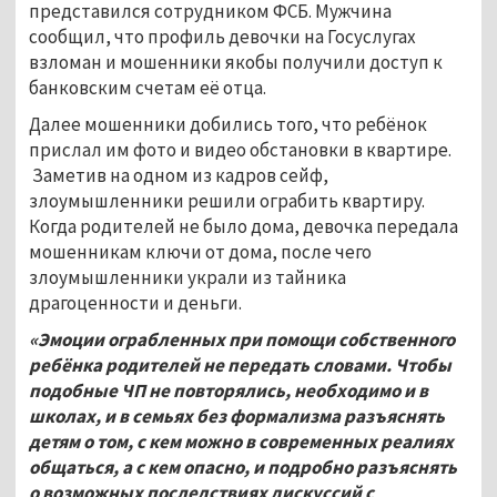
представился сотрудником ФСБ. Мужчина
сообщил, что профиль девочки на Госуслугах
взломан и мошенники якобы получили доступ к
банковским счетам её отца.
Далее мошенники добились того, что ребёнок
прислал им фото и видео обстановки в квартире.
Заметив на одном из кадров сейф,
злоумышленники решили ограбить квартиру.
Когда родителей не было дома, девочка передала
мошенникам ключи от дома, после чего
злоумышленники украли из тайника
драгоценности и деньги.
«Эмоции ограбленных при помощи собственного
ребёнка родителей не передать словами. Чтобы
подобные ЧП не повторялись, необходимо и в
школах, и в семьях без формализма разъяснять
детям о том, с кем можно в современных реалиях
общаться, а с кем опасно, и подробно разъяснять
о возможных последствиях дискуссий с