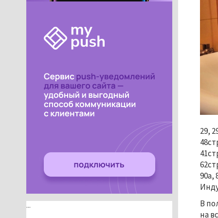
29, 2
48стр
41стр
62стр
90а, 
Инду
В по
...
на в