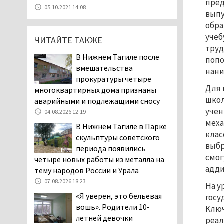
пред
07.08.2026 11:47
05.10.2021 14:08
выпу
Екатеринбург подвергся
обра
атаке БПЛА, восемь из
учёб
ЧИТАЙТЕ ТАКЖЕ
них были сбиты, три
труд
упали на крышу логистического
В Нижнем Тагиле после
попо
центра
вмешательства
нани
07.08.2026 11:28
прокуратуры четыре
Тагильские спасатели
Для 
многоквартирных дома признаны
помогли заблудившемуся
школ
аварийными и подлежащими сносу
в лесу мужчине найти
учен
04.08.2026 12:19
дорогу домой
меха
В Нижнем Тагиле в Парке
06.08.2026 16:28
клас
скульптуры советского
выбр
Прокуратура
периода появились
Дзержинского района
смог
четыре новых работы из металла на
Нижнего Тагила
адди
тему народов России и Урала
возбудила административное дело в
07.08.2026 18:23
На у
отношении «Водоканала-НТ» из-за
«Я уверен, это бельевая
госу
отсутствия холодной воды
вошь». Родители 10-
Ключ
06.08.2026 15:42
летней девочки
реал