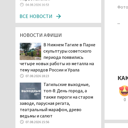
дня запретят
04.08.2026 16:53
Фото
электросамокаты
ВСЕ НОВОСТИ
06.08.2026 11:41
...
«Я уверен, это бельевая
вошь». Родители 10-
НОВОСТИ АФИШИ
летней девочки
В Нижнем Тагиле в Парке
пожаловались на кровососущих
скульптуры советского
паразитов, которые искусали их
периода появились
ребёнка в детской больнице
четыре новых работы из металла на
Нижнего Тагила
тему народов России и Урала
05.08.2026 17:59
07.08.2026 18:23
КА
Директора уральского
Тагильские выходные,
предприятия по
топ-8: День города, а
производству дронов
также пироги на старом
«Упырь» подорвали в автомобиле
0
заводе, парусная регата,
под Екатеринбургом
театральный марафон, древо
05.08.2026 17:05
ведьмы и салют
Эксперты назвали
07.08.2026 15:56
причины массового мора