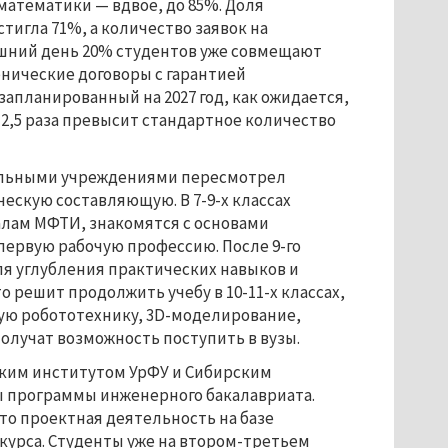
 математики — вдвое, до 85%. Доля
игла 71%, а количество заявок на
яшний день 20% студентов уже совмещают
енические договоры с гарантией
апланированный на 2027 год, как ожидается,
 2,5 раза превысит стандартное количество
тельными учреждениями пересмотрел
ескую составляющую. В 7-9-х классах
алам МФТИ, знакомятся с основами
первую рабочую профессию. После 9-го
ля углубления практических навыков и
о решит продолжить учебу в 10-11-х классах,
ую робототехнику, 3D-моделирование,
олучат возможность поступить в вузы.
ским институтом УрФУ и Сибирским
 программы инженерного бакалавриата.
то проектная деятельность на базе
 курса. Студенты уже на втором-третьем