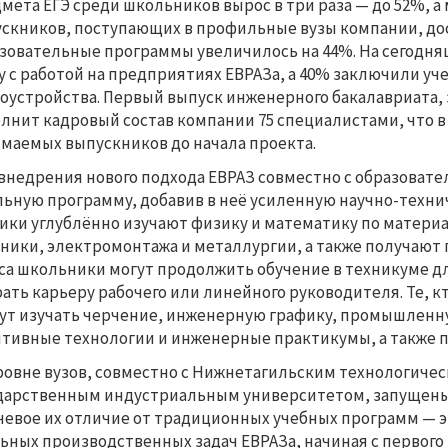
мета ЕГЭ среди школьников вырос в три раза — до 52%, а
скников, поступающих в профильные вузы компании, дост
зовательные программы увеличилось на 44%. На сегодн
у с работой на предприятиях ЕВРАЗа, а 40% заключили уч
оустройства. Первый выпуск инженерного бакалавриата, з
лнит кадровый состав компании 75 специалистами, что в
маемых выпускников до начала проекта.
внедрения нового подхода ЕВРАЗ совместно с образова
ьную программу, добавив в неё усиленную научно-технич
ики углублённо изучают физику и математику по матери
ники, электромонтажа и металлургии, а также получают 
са школьники могут продолжить обучение в техникуме д
ать карьеру рабочего или линейного руководителя. Те, кт
ут изучать черчение, инженерную графику, промышленн
тивные технологии и инженерные практикумы, а также п
ровне вузов, совместно с Нижнетагильским технологиче
дарственным индустриальным университетом, запущены
евое их отличие от традиционных учебных программ — э
ьных производственных задач ЕВРАЗа, начиная с первого