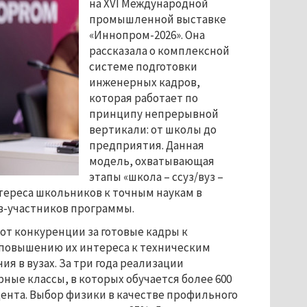
на XVI Международной
промышленной выставке
«Иннопром-2026». Она
рассказала о комплексной
системе подготовки
инженерных кадров,
которая работает по
принципу непрерывной
вертикали: от школы до
предприятия. Данная
модель, охватывающая
этапы «школа – ссуз/вуз –
тереса школьников к точным наукам в
в-участников программы.
от конкуренции за готовые кадры к
повышению их интереса к техническим
 в вузах. За три года реализации
ные классы, в которых обучается более 600
дента. Выбор физики в качестве профильного