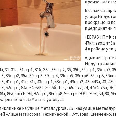
произошла авар
В связи с авари
улице Индустри
прекращена под
предприятий п
«ЕВРАЗ НТМК»: 
47к4; ввод № 3 
4 в районе улиц
Административн
Индустриальной, 1
9а, 31, 31а, 31стр1, 31б, 33а, 33стр2, 35, 35б, 35стр1, 35стр7, 3
3, 35стр2, 35а, 39стр3, 39стр4, 39стр5, 39стр6, 35стр8, 35встр
3, 41стр1, 41в, 41г, 43встр1, 43стр1, 43стр2, 43в443а, 43, 43бс
3, 62стр1, 64а, 64, 64/1, 80к5б, 1к5, 1к5а, 72, 74, 47к4, 76в, 76, 7
88а, 86а, литВ, 94, 92стр1, 96стр8, 96стр6, 90/1, 90м, 84, 90, 9
стриальной 51/Металлургов, 2Г.
ликлинике на улице Металлургов, 2Б, наа улице Металлур
сей улице Матросова, Технической, Кутузова, Шевченко, Гв