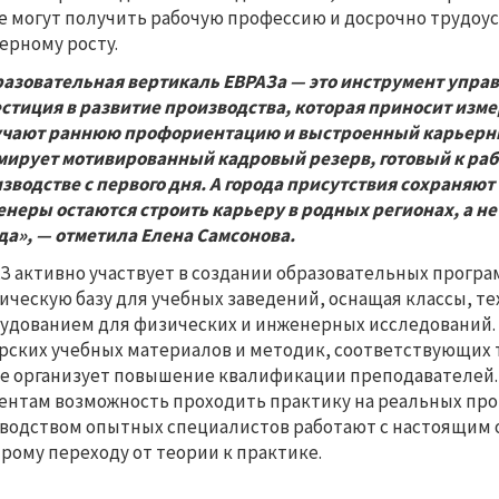
е могут получить рабочую профессию и досрочно трудоус
ерному росту.
азовательная вертикаль ЕВРАЗа — это инструмент упра
стиция в развитие производства, которая приносит изм
чают раннюю профориентацию и выстроенный карьерный
ирует мотивированный кадровый резерв, готовый к раб
зводстве с первого дня. А города присутствия сохраняю
неры остаются строить карьеру в родных регионах, а не
да», — отметила Елена Самсонова.
З активно участвует в создании образовательных програ
ическую базу для учебных заведений, оснащая классы, 
удованием для физических и инженерных исследований.
рских учебных материалов и методик, соответствующих
е организует повышение квалификации преподавателей
ентам возможность проходить практику на реальных про
водством опытных специалистов работают с настоящим о
рому переходу от теории к практике.