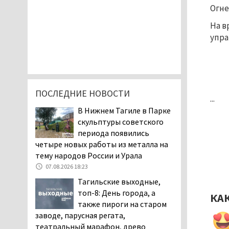
Огне
На в
упра
ПОСЛЕДНИЕ НОВОСТИ
...
В Нижнем Тагиле в Парке
скульптуры советского
периода появились
четыре новых работы из металла на
тему народов России и Урала
07.08.2026 18:23
Тагильские выходные,
топ-8: День города, а
КА
также пироги на старом
заводе, парусная регата,
театральный марафон, древо