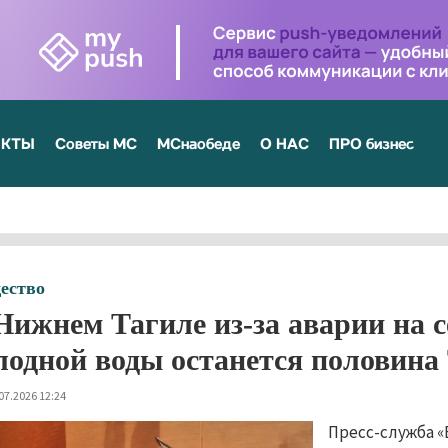
ЕКТЫ
Советы МС
МСнаобеде
О НАС
ПРО бизнес
ество
Нижнем Тагиле из-за аварии на 
лодной воды останется половина
07.2026 12:24
Пресс-служба «