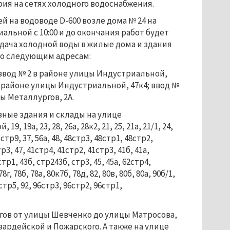
ия на сетях холодного водоснабжения.
ей на водоводе D-600 возле дома № 24 на 
альной с 10:00 и до окончания работ будет 
ача холодной воды в жилые дома и здания 
о следующим адресам:
ввод № 2 в районе улицы Индустриальной, 
в районе улицы Индустриальной, 47к4; ввод № 
ы Металлургов, 2А.
ые здания и склады на улице 
9, 19а, 23, 28, 26а, 28к2, 21, 25, 21а, 21/1, 24, 
5стр9, 37, 56а, 48, 48стр3, 48стр1, 48стр2, 
3, 47, 41стр4, 41стр2, 41стр3, 41б, 41а, 
тр1, 43б, стр243б, стр3, 45, 45а, 62стр4, 
8г, 78б, 78а, 80к7б, 78д, 82, 80в, 80б, 80а, 90б/1, 
6стр5, 92, 96стр3, 96стр2, 96стр1, 
гов от улицы Шевченко до улицы Матросова, 
ардейской и Пожарского. А также на улице 