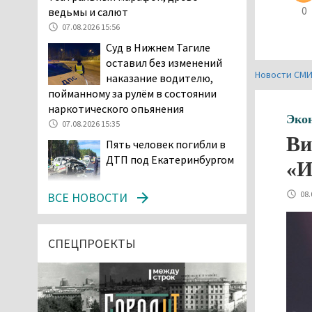
0
ведьмы и салют
07.08.2026 15:56
Суд в Нижнем Тагиле
оставил без изменений
Новости СМ
наказание водителю,
пойманному за рулём в состоянии
наркотического опьянения
Эко
07.08.2026 15:35
Ви
Пять человек погибли в
ДТП под Екатеринбургом
«И
07.08.2026 14:24
08.
ВСЕ НОВОСТИ
Тагильские спасатели
проникли в квартиру
через балкон, чтобы
СПЕЦПРОЕКТЫ
помочь пенсионерке
07.08.2026 14:20
В Красноуральске хитрый
водитель BMW ездил с