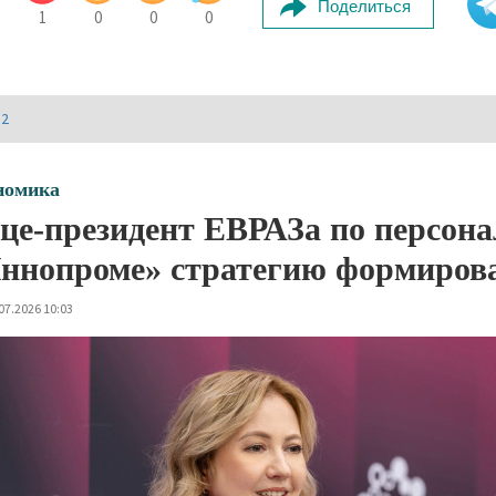
Поделиться
1
0
0
0
И2
номика
це-президент ЕВРАЗа по персона
ннопроме» стратегию формирова
07.2026 10:03