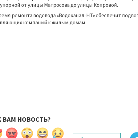
упорной от улицы Матросова до улицы Копровой.
ремя ремонта водовода «Водоканал-НТ» обеспечит подвоз
вляющих компаний к жилым домам.
К ВАМ НОВОСТЬ?