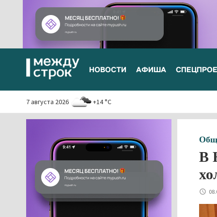
НОВОСТИ
АФИША
СПЕЦПРО
7 августа 2026
+14 °C
Общ
В 
хо
08.