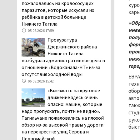
Двое детей пострадали
пожаловались на кровососущих
курс
при сходе трамвая с
паразитов, которые искусали их
карь
рельсов в Нижнем Тагиле
ребёнка в детской больнице
«Обр
06.08.2026 14:25
Нижнего Тагила
инве
Правительство РФ
05.08.2026 17:59
полу
разрешило производство
Прокуратура
форм
и продажу бензина класса
Дзержинского района
прои
«Евро-2», в котором содержание
Нижнего Тагила
инже
серы в 10 раз выше, чем в топливе
возбудила административное дело в
«Евро-5». Это опасно для здоровья и
горо
отношении «Водоканала-НТ» из-за
повышает износ автомобиля
отсутствия холодной воды
ЕВРА
06.08.2026 13:53
06.08.2026 15:42
техн
В Детской городской
«Выезжать на круговое
обор
больнице № 3 Нижнего
движение здесь очень
авто
Тагила опровергли
опасно: машин, которые
такж
обвинения родителей, которые
надо пропускать, почти не видно».
студ
заявили, что их дочь в палате
Тагильчане пожаловались на плохой
руко
покусала бельевая вошь
обзор из-за высокой травы у дороги
быст
06.08.2026 13:02
на перекрёстке улиц Серова и
Первомайской
В Нижнем Тагиле на три